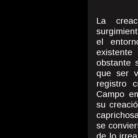
La crea
surgimien
el entorn
existente
obstante 
que ser v
registro 
Campo em
su creació
caprichosa
se convier
de lo irre