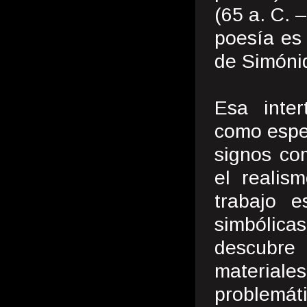
(65 a. C. 
poesía es 
de Simónid
Esa inter
como espec
signos co
el realis
trabajo e
simbólica
descubre
material
problemát