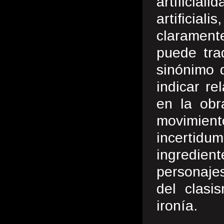
artificial
artifici
claramente
puede tra
sinónimo d
indicar re
en la obr
movimie
incertidum
ingredie
personajes
del clasi
ironía.