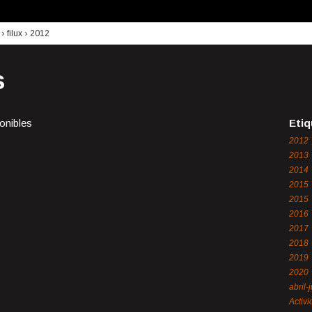
›
filux
›
2012
s
onibles
Etiq
2012
2013
2014
2015
2015
2016
2017
2018
2019
2020
abril-
Activ