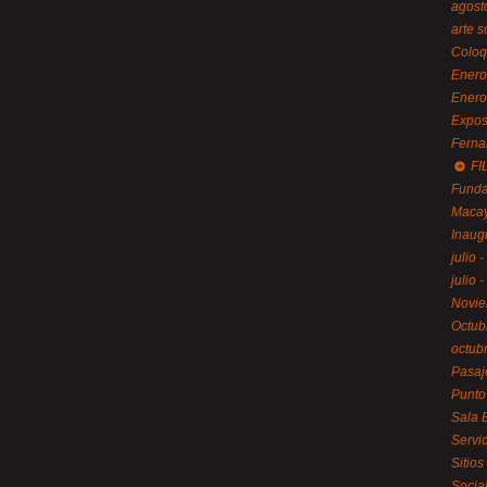
agost
arte 
Coloq
Enero
Enero
Expos
Ferna
FI
Funda
Macay
Inaug
julio 
julio 
Novie
Octub
octub
Pasaj
Punto
Sala 
Servi
Sitios
Socia