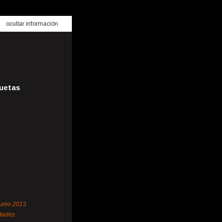
ocultar información
uetas
junio 2013
idades