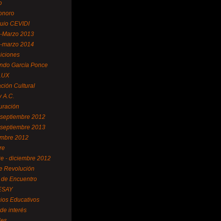
o
sonoro
uio CEVIDI
-Marzo 2013
-marzo 2014
iciones
ndo García Ponce
LUX
ción Cultural
 A.C.
uración
- septiembre 2012
- septiembre 2013
mbre 2012
re
re - diciembre 2012
e Revolución
 de Encuentro
ESAY
cios Educativos
 de interés
les