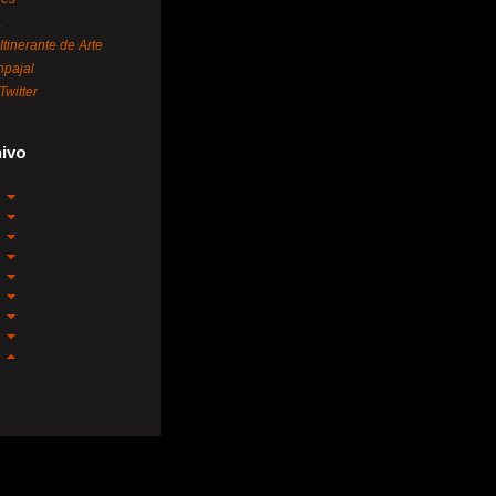
A
 Itinerante de Arte
pajal
Twitter
ivo