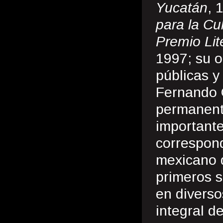
Yucatán
, 
para la Cu
Premio Lit
1997; su o
públicas y
Fernando 
permanente
importante
correspond
mexicano 
primeros s
en diverso
integral d