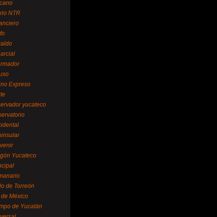
cano
ario NTR
nanciero
fo
raldo
arcial
formador
ruso
tino Expreso
te
servador yucateco
servatorio
cidental
ninsular
venir
egón Yucateco
ncipal
manario
lo de Torreón
l de México
empo de Yucatán
versal