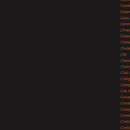
Cande
Caram
Casa 
Centr
Chiap
Chila
China
Chula
Cifo
Class
Close
Club 
Códig
Coloq
Con A
Cona
Conac
Conej
Conta
Contr
Contr