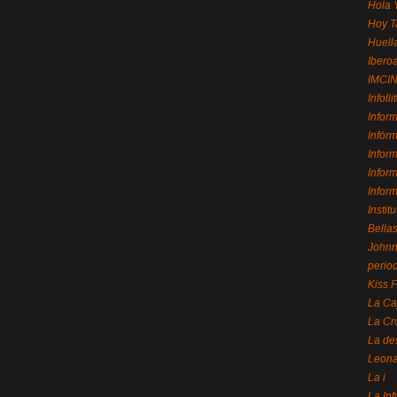
Hola 
Hoy T
Huell
Ibero
IMCI
Infolli
Infor
Infór
Infor
Infor
Infor
Instit
Bellas
Johnny
perio
Kiss 
La Ca
La Cr
La de
Leon
La i
La In