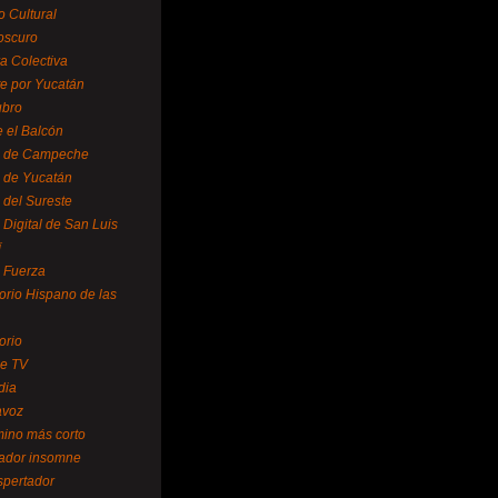
o Cultural
oscuro
ra Colectiva
e por Yucatán
ubro
 el Balcón
o de Campeche
o de Yucatán
 del Sureste
 Digital de San Luis
í
o Fuerza
torio Hispano de las
orio
se TV
dia
avoz
mino más corto
rador insomne
spertador