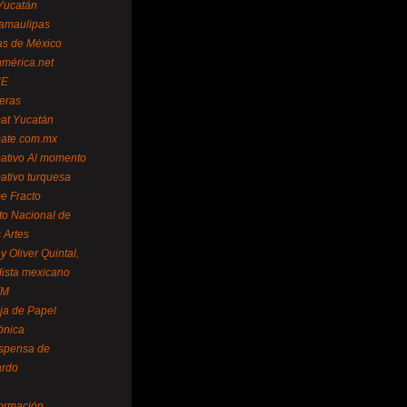
Yucatán
amaulipas
as de México
américa.net
NE
teras
mat Yucatán
mate.com.mx
mativo Al momento
mativo turquesa
me Fracto
uto Nacional de
 Artes
 Oliver Quintal,
dista mexicano
FM
ja de Papel
ónica
spensa de
ardo
formación