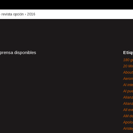
›
revista opción
›
2016
 prensa disponibles
Etiq
180 g
20 Mi
About
Aeron
Al int
Al pue
Alian
Alian
All ev
AM de
Apol
Ariste