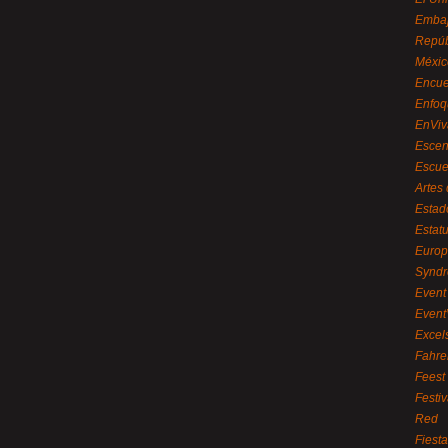
Embaj
Repúb
Méxic
Encue
Enfoq
EnViv
Escen
Escue
Artes
Estad
Estat
Euro
Syndr
Event 
Event
Excel
Fahre
Feest
Festi
Red
Fiest