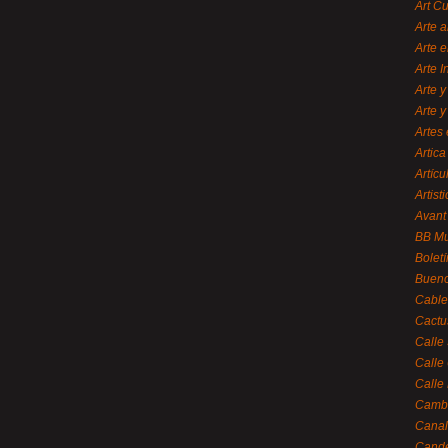
Art C
Arte a
Arte e
Arte 
Arte y
Arte y
Artes 
Artica
Artícu
Artisti
Avant
BB M
Bolet
Bueno
Cable
Cactu
Calle
Calle
Calle
Cambi
Canal
Cande