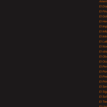
Ameri
El Di
El Fi
El Gol
El He
El Imp
El In
El Int
El La
El Nor
El ob
El Ob
El Oc
El Pe
El Por
El Pr
El Pri
El Se
El Sig
El So
El Ti
El Uni