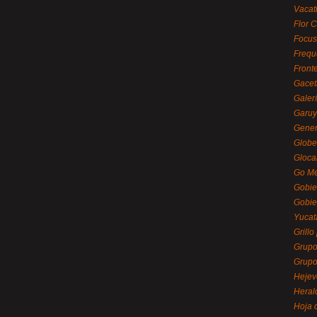
Vacat
Flor C
Focus
Frequ
Front
Gacet
Galerí
Garu
Gener
Globe
Gloca
Go Mé
Gobie
Gobie
Yucat
Grillo
Grupo
Grupo
Hejev
Heral
Hoja 