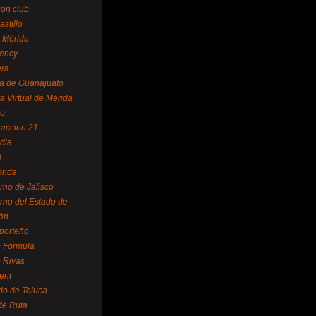
ion club
astillo
 Mérida
ency
era
a de Guanajuato
a Virtual de Mérida
yo
accion 21
dia
l
rida
rno de Jalisco
rno del Estado de
án
 porteño
 Fórmula
 Rivas
ent
do de Toluca
de Ruta