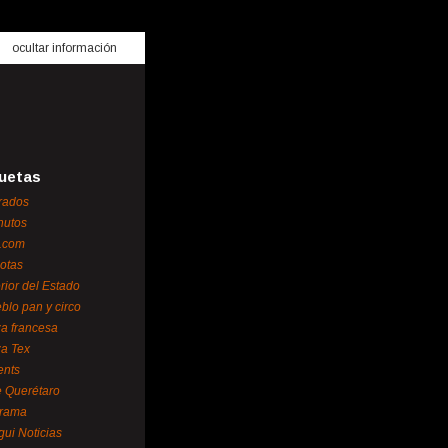
ocultar información
uetas
rados
nutos
.com
otas
erior del Estado
blo pan y circo
za francesa
za Tex
ents
 Querétaro
orama
gui Noticias