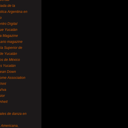
ada de la
lica Argentina en
o
ntro Digital
ue Yucatán
a Magazine
ario magazine
la Superior de
 de Yucatán
os de México
us Yucatán
pean Down
ome Association
hint
Viva
sior
nheit
vales de danza en
a Americana,