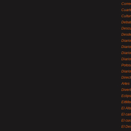
Corre
Cuart
Cultu
Debat
Desc
Desde
Diari
Diari
Diario
Diario
Potos
Diari
Direc
Artes
Divert
Eclip
EitMe
El Alt
El ca
El cu
El De