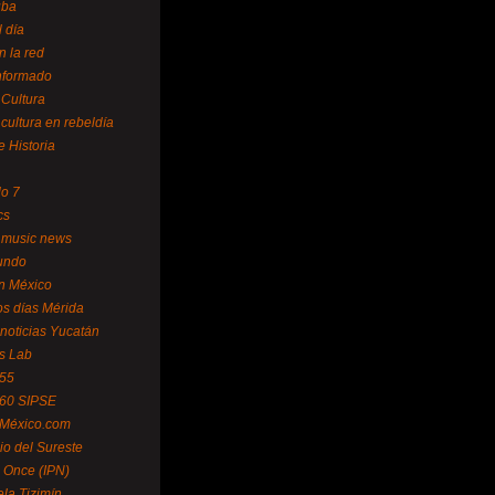
uba
l día
n la red
Informado
 Cultura
 cultura en rebeldía
e Historia
lo 7
cs
 music news
undo
ín México
s días Mérida
noticias Yucatán
s Lab
 55
 60 SIPSE
 México.com
o del Sureste
 Once (IPN)
la Tizimín