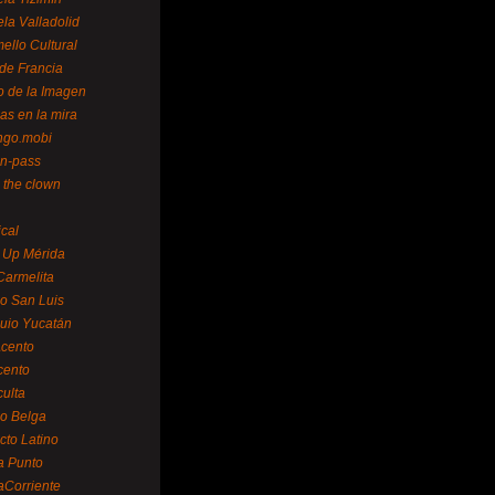
la Valladolid
ello Cultural
de Francia
o de la Imagen
as en la mira
ngo.mobi
n-pass
 the clown
ical
 Up Mérida
Carmelita
o San Luis
uio Yucatán
cento
cento
ulta
o Belga
cto Latino
a Punto
aCorriente