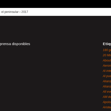
›
el peninsular
›
2017
 prensa disponibles
Etiq
180 g
20 Mi
About
Aeron
Al int
Al pue
Alian
Alian
All ev
AM de
Apol
Ariste