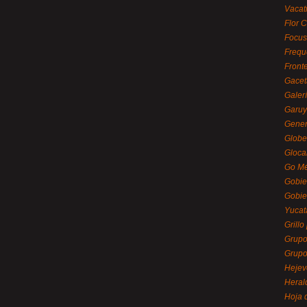
Vacat
Flor C
Focus
Frequ
Front
Gacet
Galerí
Garu
Gener
Globe
Gloca
Go Mé
Gobie
Gobie
Yucat
Grillo
Grupo
Grupo
Hejev
Heral
Hoja 