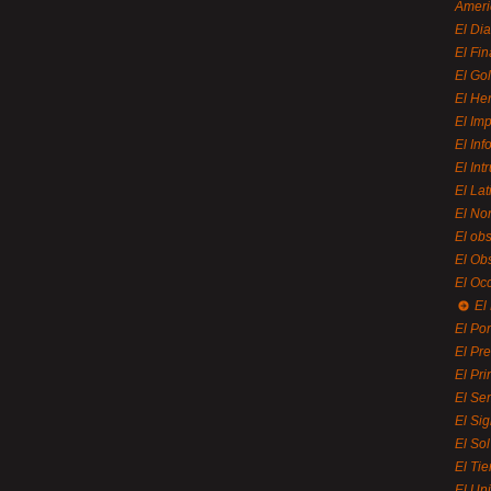
Ameri
El Di
El Fi
El Gol
El He
El Imp
El In
El Int
El La
El Nor
El ob
El Ob
El Oc
El
El Por
El Pr
El Pri
El Se
El Sig
El So
El Ti
El Uni