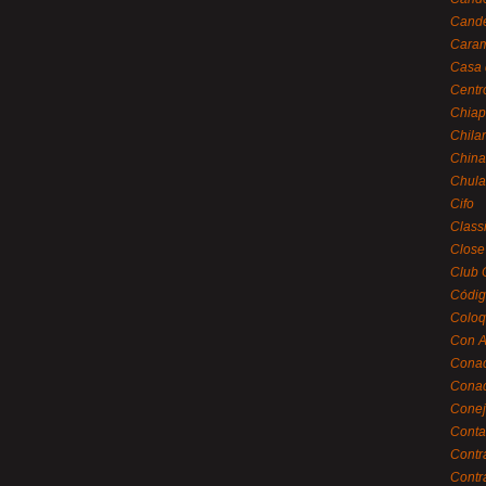
Cande
Caram
Casa 
Centr
Chiap
Chila
China
Chula
Cifo
Class
Close
Club 
Códig
Coloq
Con A
Cona
Conac
Conej
Conta
Contr
Contr