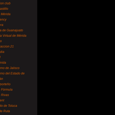
ion club
astillo
 Mérida
ency
era
a de Guanajuato
a Virtual de Mérida
yo
accion 21
dia
l
rida
rno de Jalisco
rno del Estado de
án
 porteño
 Fórmula
 Rivas
ent
do de Toluca
de Ruta