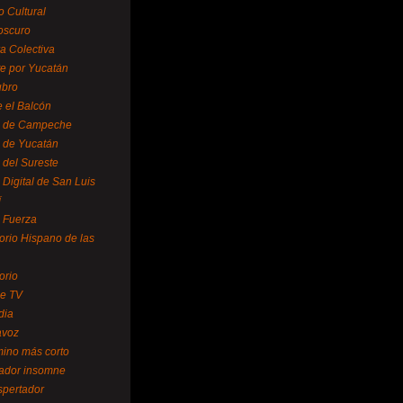
o Cultural
oscuro
ra Colectiva
e por Yucatán
ubro
 el Balcón
o de Campeche
o de Yucatán
 del Sureste
 Digital de San Luis
í
o Fuerza
torio Hispano de las
orio
se TV
dia
avoz
mino más corto
rador insomne
spertador