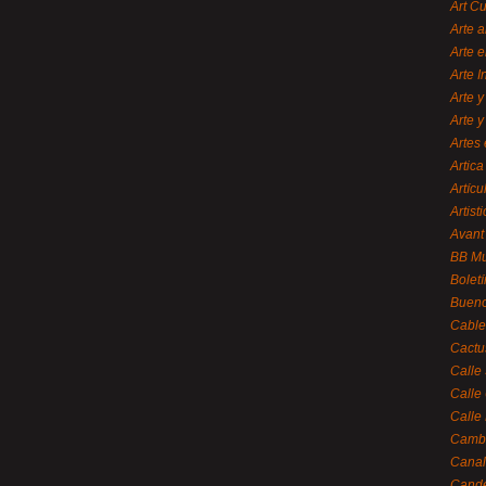
Art C
Arte a
Arte e
Arte 
Arte y
Arte y
Artes 
Artica
Artícu
Artisti
Avant
BB M
Bolet
Bueno
Cable
Cactu
Calle
Calle
Calle
Cambi
Canal
Cande