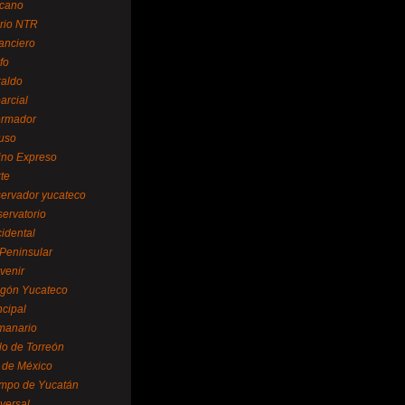
cano
ario NTR
nanciero
fo
raldo
arcial
formador
ruso
tino Expreso
te
servador yucateco
servatorio
cidental
 Peninsular
venir
egón Yucateco
ncipal
manario
lo de Torreón
l de México
empo de Yucatán
versal