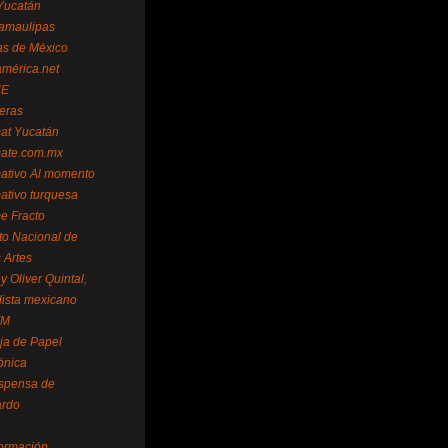
Yucatán
amaulipas
as de México
américa.net
NE
teras
mat Yucatán
mate.com.mx
mativo Al momento
mativo turquesa
me Fracto
uto Nacional de
 Artes
 Oliver Quintal,
dista mexicano
FM
ja de Papel
ónica
spensa de
ardo
formación