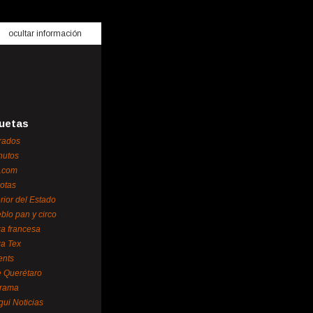
ocultar información
uetas
rados
nutos
.com
otas
erior del Estado
blo pan y circo
za francesa
za Tex
ents
 Querétaro
orama
gui Noticias