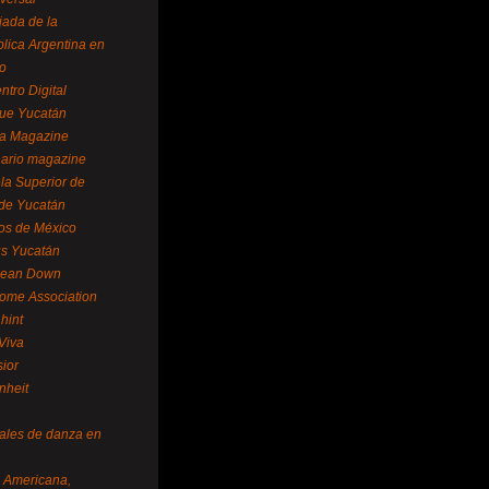
ada de la
lica Argentina en
o
ntro Digital
ue Yucatán
a Magazine
ario magazine
la Superior de
 de Yucatán
os de México
us Yucatán
pean Down
ome Association
hint
Viva
sior
nheit
vales de danza en
a Americana,