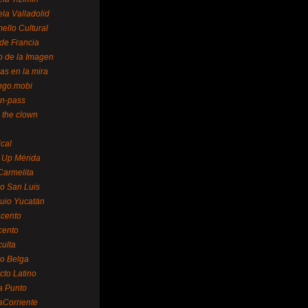
la Valladolid
ello Cultural
de Francia
o de la Imagen
as en la mira
ngo.mobi
n-pass
 the clown
ical
 Up Mérida
Carmelita
o San Luis
uio Yucatán
cento
cento
ulta
o Belga
cto Latino
a Punto
aCorriente