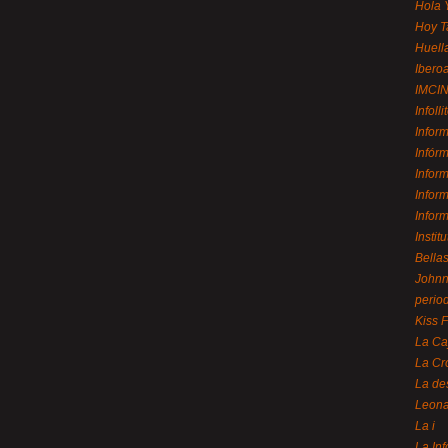
Hola 
Hoy T
Huell
Ibero
IMCI
Infolli
Infor
Infór
Infor
Infor
Infor
Instit
Bellas
Johnny
perio
Kiss 
La Ca
La Cr
La de
Leon
La i
La In