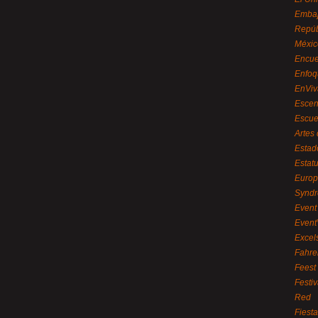
Embaj
Repúb
Méxic
Encue
Enfoq
EnViv
Escen
Escue
Artes
Estad
Estat
Euro
Syndr
Event 
Event
Excel
Fahre
Feest
Festi
Red
Fiest