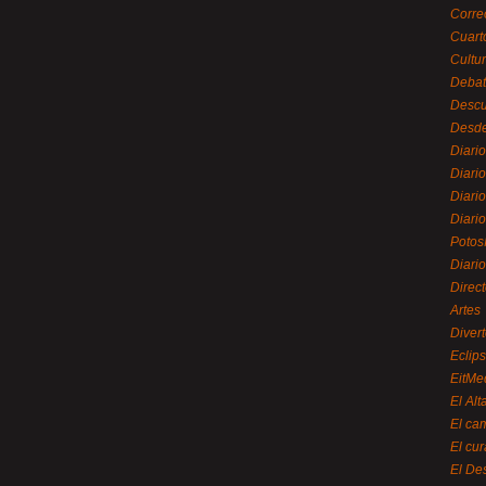
Corre
Cuart
Cultu
Debat
Desc
Desde
Diari
Diari
Diario
Diario
Potos
Diari
Direc
Artes
Divert
Eclip
EitMe
El Alt
El ca
El cu
El De