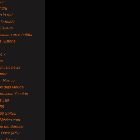
uba
l día
n la red
Informado
 Cultura
 cultura en rebeldía
e Historia
lo 7
cs
 music news
undo
ín México
s días Mérida
noticias Yucatán
s Lab
 55
 60 SIPSE
 México.com
o del Sureste
 Once (IPN)
la Tizimín