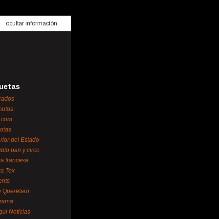
ocultar información
uetas
rados
nutos
.com
otas
erior del Estado
blo pan y circo
za francesa
za Tex
ents
 Querétaro
orama
gui Noticias