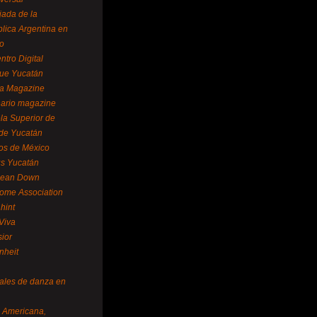
ada de la
lica Argentina en
o
ntro Digital
ue Yucatán
a Magazine
ario magazine
la Superior de
 de Yucatán
os de México
us Yucatán
pean Down
ome Association
hint
Viva
sior
nheit
vales de danza en
a Americana,