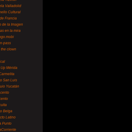
la Valladolid
ello Cultural
de Francia
o de la Imagen
as en la mira
ngo.mobi
n-pass
 the clown
ical
 Up Mérida
Carmelita
o San Luis
uio Yucatán
cento
cento
ulta
o Belga
cto Latino
a Punto
aCorriente