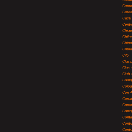
Cande
Caram
Casa 
Centr
Chiap
Chila
China
Chula
Cifo
Class
Close
Club 
Códig
Coloq
Con A
Cona
Conac
Conej
Conta
Contr
Contr