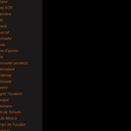
cano
ario NTR
nanciero
fo
raldo
arcial
formador
ruso
tino Expreso
te
servador yucateco
servatorio
cidental
ninsular
venir
egón Yucateco
ncipal
manario
lo de Torreón
l de México
empo de Yucatán
versal