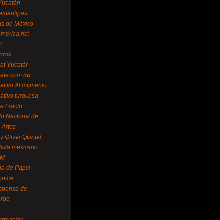
Yucatán
amaulipas
as de México
américa.net
NE
teras
mat Yucatán
mate.com.mx
mativo Al momento
mativo turquesa
me Fracto
uto Nacional de
 Artes
 Oliver Quintal,
dista mexicano
FM
ja de Papel
ónica
spensa de
ardo
formación