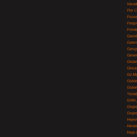
Vacat
Flor C
Focus
Frequ
Front
Gacet
Galerí
Garu
Gener
Globe
Gloca
Go Mé
Gobie
Gobie
Yucat
Grillo
Grupo
Grupo
Hejev
Heral
Hoja 