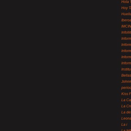
Hola 
Hoy T
Huell
Ibero
IMCI
Infolli
Infor
Infór
Infor
Infor
Infor
Instit
Bellas
Johnny
perio
Kiss 
La Ca
La Cr
La de
Leon
La i
La In