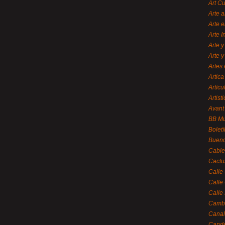
Art C
Arte a
Arte e
Arte 
Arte y
Arte y
Artes 
Artica
Artícu
Artisti
Avant
BB M
Bolet
Bueno
Cable
Cactu
Calle
Calle
Calle
Cambi
Canal
Cande