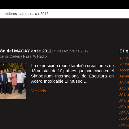
›
noticieros cadena rasa
›
2012
Etiq
27 de Octubre de 2012
icieros Cadena Rasa, W Radio
180 g
20 Mi
La exposición reúne también creaciones de
13 artistas de 10 países que participan en el
About
Simposium Internacional de Escultura en
Aeron
Acero Inoxidable El Museo ...
Al int
Al pue
Ver más
Alian
Alian
All ev
AM de
Apol
Ariste