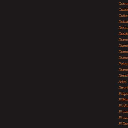
Corre
Cuart
Cultu
Debat
Desc
Desde
Diari
Diari
Diario
Diario
Potos
Diari
Direc
Artes
Divert
Eclip
EitMe
El Alt
El ca
El cu
El De