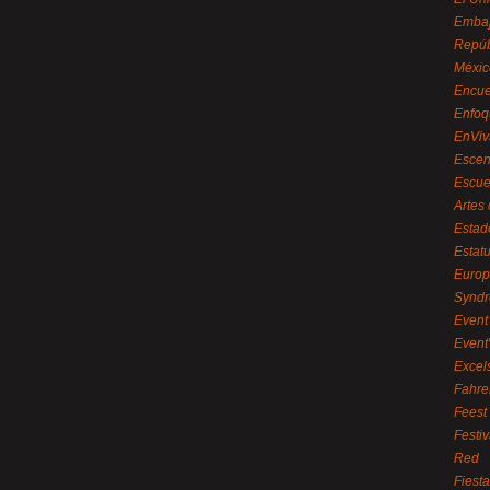
Embaj
Repúb
Méxic
Encue
Enfoq
EnViv
Escen
Escue
Artes
Estad
Estat
Euro
Syndr
Event 
Event
Excel
Fahre
Feest
Festi
Red
Fiest