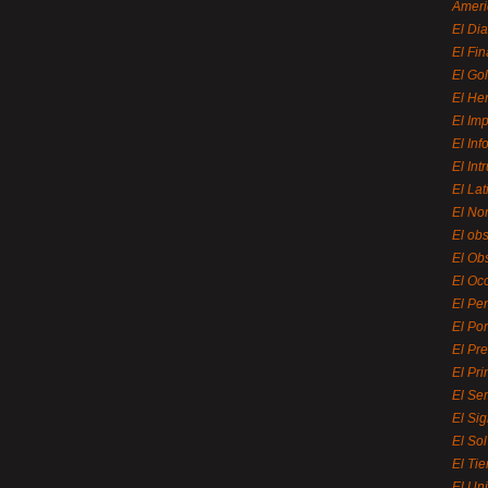
Ameri
El Di
El Fi
El Gol
El He
El Imp
El In
El Int
El La
El Nor
El ob
El Ob
El Oc
El Pe
El Por
El Pr
El Pri
El Se
El Sig
El So
El Ti
El Uni