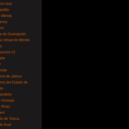
ion club
astillo
 Mérida
ency
era
a de Guanajuato
a Virtual de Mérida
yo
accion 21
dia
l
rida
rno de Jalisco
rno del Estado de
án
 porteño
 Fórmula
 Rivas
ent
do de Toluca
de Ruta