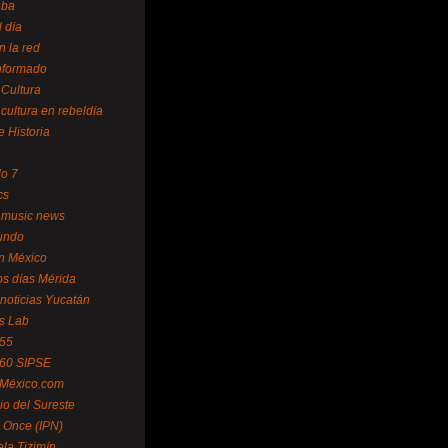
uba
l día
n la red
Informado
 Cultura
 cultura en rebeldía
e Historia
lo 7
cs
 music news
undo
ín México
s días Mérida
noticias Yucatán
s Lab
 55
 60 SIPSE
 México.com
o del Sureste
 Once (IPN)
la Tizimín