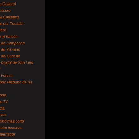
o Cultural
oscuro
ra Colectiva
e por Yucatán
ubro
 el Balcón
o de Campeche
o de Yucatán
 del Sureste
 Digital de San Luis
í
o Fuerza
torio Hispano de las
orio
se TV
dia
avoz
mino más corto
rador insomne
spertador