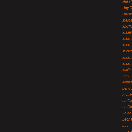
Hola 
Hoy T
Huell
Ibero
IMCI
Infolli
Infor
Infór
Infor
Infor
Infor
Instit
Bellas
Johnny
perio
Kiss 
La Ca
La Cr
La de
Leon
La i
La In