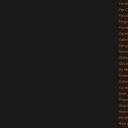
Vacat
Flor C
Focus
Frequ
Front
Gacet
Galerí
Garu
Gener
Globe
Gloca
Go Mé
Gobie
Gobie
Yucat
Grillo
Grupo
Grupo
Hejev
Heral
Hoja 