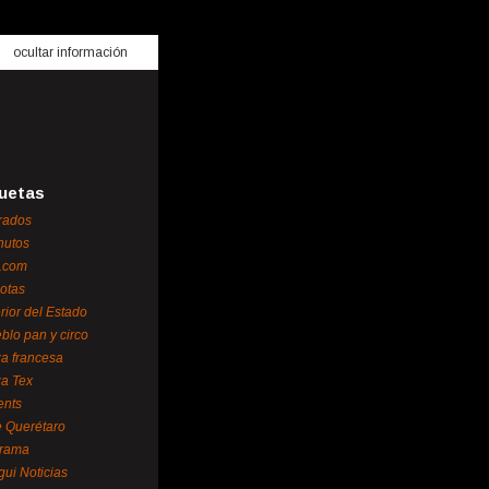
ocultar información
uetas
rados
nutos
.com
otas
erior del Estado
blo pan y circo
za francesa
za Tex
ents
 Querétaro
orama
gui Noticias