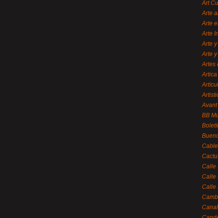
Art C
Arte a
Arte e
Arte 
Arte y
Arte y
Artes 
Artica
Artícu
Artisti
Avant
BB M
Bolet
Bueno
Cable
Cactu
Calle
Calle
Calle
Cambi
Canal
Cande