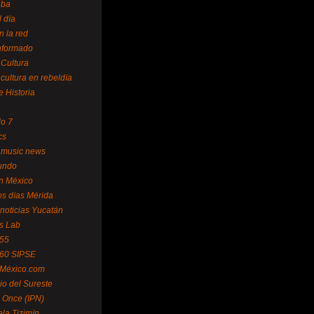
uba
l día
n la red
Informado
 Cultura
 cultura en rebeldía
e Historia
lo 7
cs
 music news
undo
ín México
s días Mérida
noticias Yucatán
s Lab
 55
 60 SIPSE
 México.com
o del Sureste
 Once (IPN)
la Tizimín