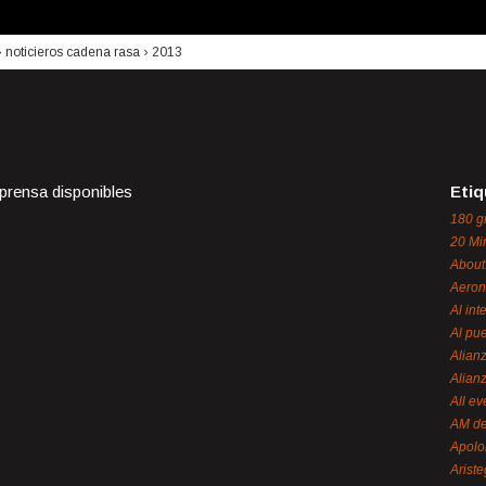
›
noticieros cadena rasa
›
2013
 prensa disponibles
Etiq
180 g
20 Mi
About
Aeron
Al int
Al pue
Alian
Alian
All ev
AM de
Apol
Ariste