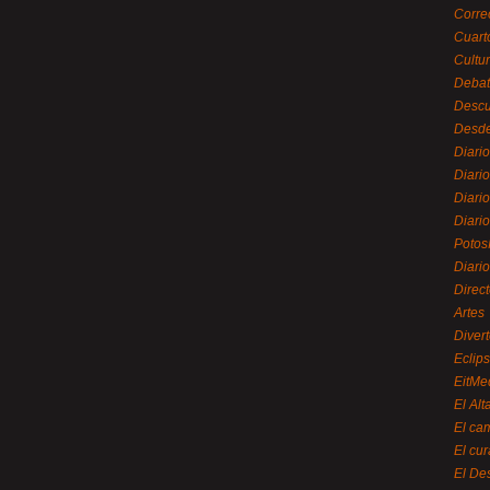
Corre
Cuart
Cultu
Debat
Desc
Desde
Diari
Diari
Diario
Diario
Potos
Diari
Direc
Artes
Divert
Eclip
EitMe
El Alt
El ca
El cu
El De