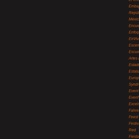
Embaj
Repúb
Méxic
Encue
Enfoq
EnViv
Escen
Escue
Artes
Estad
Estat
Euro
Syndr
Event 
Event
Excel
Fahre
Feest
Festi
Red
Fiest