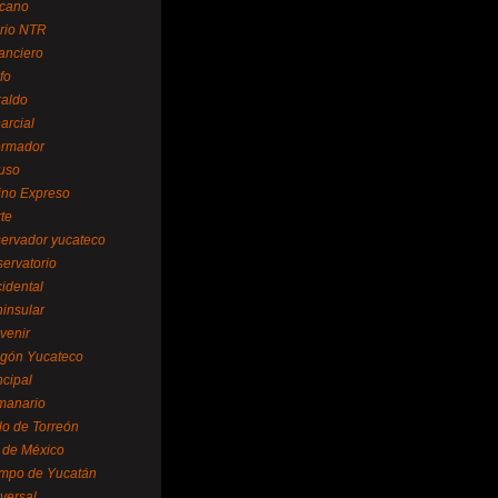
cano
ario NTR
nanciero
fo
raldo
arcial
formador
ruso
tino Expreso
te
servador yucateco
servatorio
cidental
ninsular
venir
egón Yucateco
ncipal
manario
lo de Torreón
l de México
empo de Yucatán
versal