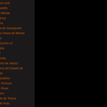
ion club
astillo
 Mérida
ency
era
a de Guanajuato
a Virtual de Mérida
yo
accion 21
dia
l
rida
rno de Jalisco
rno del Estado de
án
 porteño
 Fórmula
 Rivas
ent
do de Toluca
de Ruta