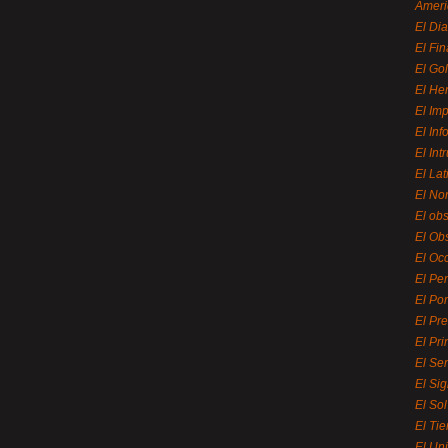
Ameri
El Di
El Fi
El Gol
El He
El Imp
El In
El Int
El La
El Nor
El ob
El Ob
El Oc
El Pe
El Por
El Pr
El Pri
El Se
El Sig
El So
El Ti
El Uni