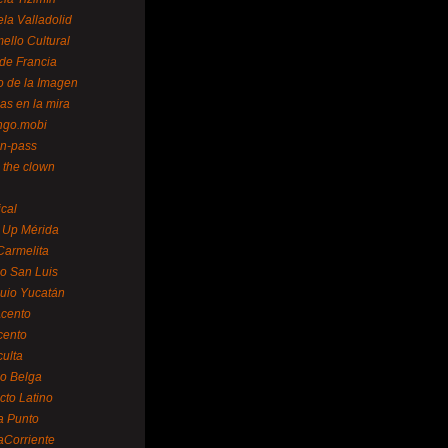
la Valladolid
ello Cultural
de Francia
o de la Imagen
as en la mira
ngo.mobi
n-pass
 the clown
ical
 Up Mérida
Carmelita
o San Luis
uio Yucatán
cento
cento
ulta
o Belga
cto Latino
a Punto
aCorriente