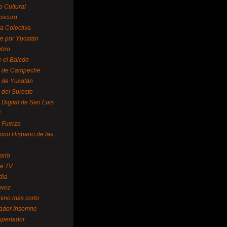
o Cultural
oscuro
ra Colectiva
e por Yucatán
ubro
 el Balcón
o de Campeche
o de Yucatán
 del Sureste
 Digital de San Luis
í
o Fuerza
torio Hispano de las
orio
se TV
dia
avoz
mino más corto
rador insomne
spertador