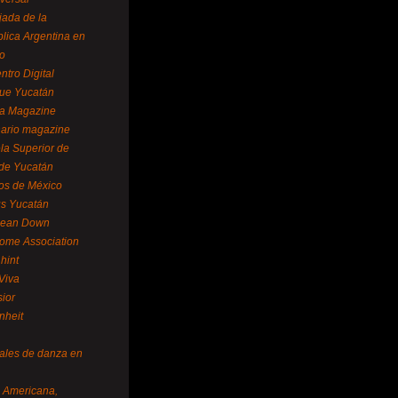
ada de la
lica Argentina en
o
ntro Digital
ue Yucatán
a Magazine
ario magazine
la Superior de
 de Yucatán
os de México
us Yucatán
pean Down
ome Association
hint
Viva
sior
nheit
vales de danza en
a Americana,