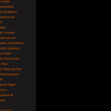
Yucatán
amaulipas
as de México
américa.net
NE
teras
mat Yucatán
mate.com.mx
mativo Al momento
mativo turquesa
me Fracto
uto Nacional de
 Artes
 Oliver Quintal,
dista mexicano
FM
ja de Papel
ónica
spensa de
ardo
formación