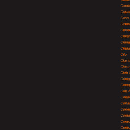
Cande
Caram
Casa 
Centr
Chiap
Chila
China
Chula
Cifo
Class
Close
Club 
Códig
Coloq
Con A
Cona
Conac
Conej
Conta
Contr
Contr