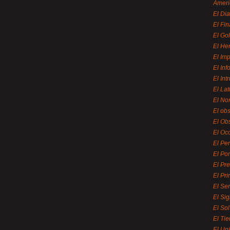
Ameri
El Di
El Fi
El Gol
El He
El Imp
El In
El Int
El La
El Nor
El ob
El Ob
El Oc
El Pe
El Por
El Pr
El Pri
El Se
El Sig
El So
El Ti
El Uni