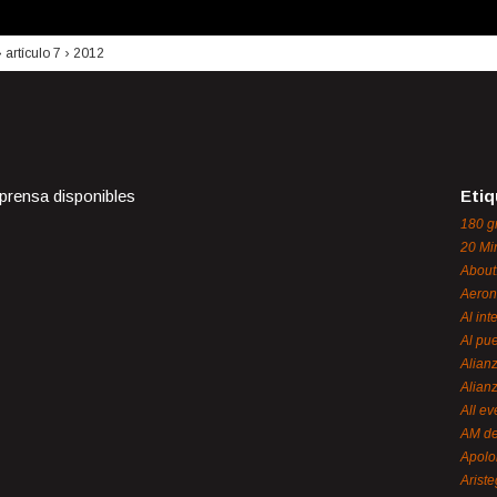
›
artículo 7
›
2012
 prensa disponibles
Etiq
180 g
20 Mi
About
Aeron
Al int
Al pue
Alian
Alian
All ev
AM de
Apol
Ariste