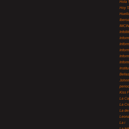
Hola 
Hoy T
Huell
Ibero
IMCI
Infolli
Infor
Infór
Infor
Infor
Infor
Instit
Bellas
Johnny
perio
Kiss 
La Ca
La Cr
La de
Leon
La i
La In