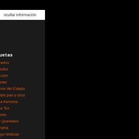
ocultar información
uetas
rados
nutos
.com
otas
erior del Estado
blo pan y circo
za francesa
za Tex
ents
 Querétaro
orama
gui Noticias