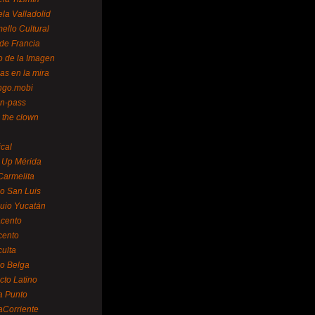
la Valladolid
ello Cultural
de Francia
o de la Imagen
as en la mira
ngo.mobi
n-pass
 the clown
ical
 Up Mérida
Carmelita
o San Luis
uio Yucatán
cento
cento
ulta
o Belga
cto Latino
a Punto
aCorriente