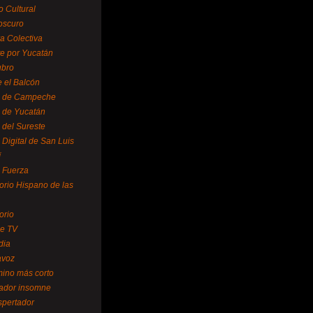
o Cultural
oscuro
ra Colectiva
e por Yucatán
ubro
 el Balcón
o de Campeche
o de Yucatán
 del Sureste
 Digital de San Luis
í
o Fuerza
torio Hispano de las
orio
se TV
dia
avoz
mino más corto
rador insomne
spertador