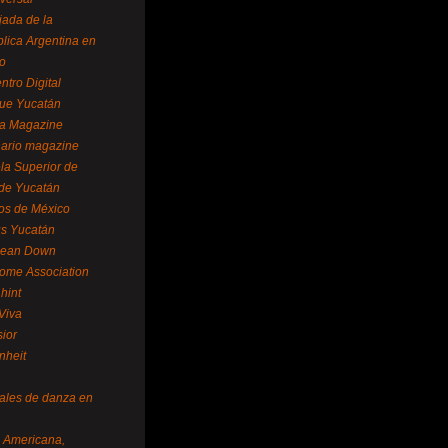
ada de la
lica Argentina en
o
ntro Digital
ue Yucatán
a Magazine
ario magazine
la Superior de
 de Yucatán
os de México
us Yucatán
pean Down
ome Association
hint
Viva
sior
nheit
vales de danza en
a Americana,