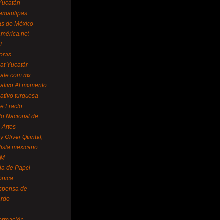
Yucatán
amaulipas
as de México
américa.net
NE
teras
mat Yucatán
mate.com.mx
mativo Al momento
mativo turquesa
me Fracto
uto Nacional de
 Artes
 Oliver Quintal,
dista mexicano
FM
ja de Papel
ónica
spensa de
ardo
formación