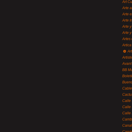
Art C
Arte a
Arte e
Arte 
Arte y
Arte y
Artes 
Artica
Ar
Artisti
Avant
BB M
Bolet
Bueno
Cable
Cactu
Calle
Calle
Calle
Cambi
Canal
Cande