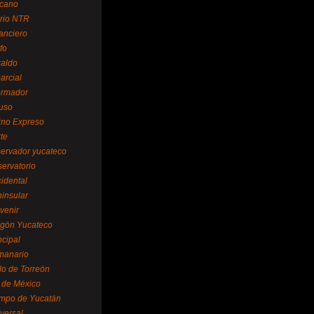
cano
ario NTR
nanciero
fo
raldo
arcial
formador
ruso
tino Expreso
te
servador yucateco
servatorio
cidental
ninsular
venir
egón Yucateco
ncipal
manario
lo de Torreón
l de México
empo de Yucatán
versal