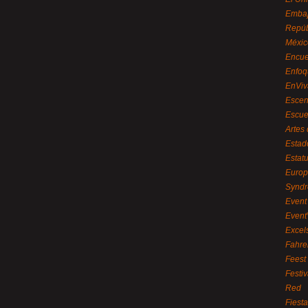
Embaj
Repúb
Méxic
Encue
Enfoq
EnViv
Escen
Escue
Artes
Estad
Estat
Euro
Syndr
Event 
Event
Excel
Fahre
Feest
Festi
Red
Fiest