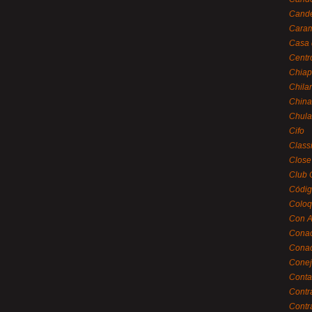
Cande
Caram
Casa 
Centr
Chiap
Chila
China
Chula
Cifo
Class
Close
Club 
Códig
Coloq
Con A
Cona
Conac
Conej
Conta
Contr
Contr