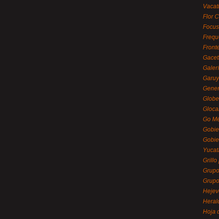
Vacat
Flor C
Focus
Frequ
Front
Gacet
Galerí
Garu
Gener
Globe
Gloca
Go Mé
Gobie
Gobie
Yucat
Grillo
Grupo
Grupo
Hejev
Heral
Hoja 