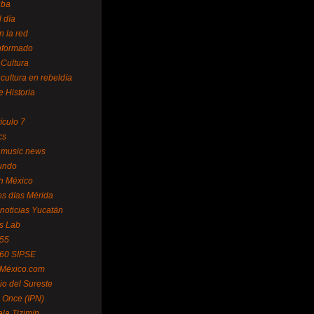
uba
l día
n la red
Informado
 Cultura
 cultura en rebeldía
e Historia
tículo 7
cs
 music news
undo
ín México
s días Mérida
noticias Yucatán
s Lab
 55
 60 SIPSE
 México.com
o del Sureste
 Once (IPN)
la Tizimín