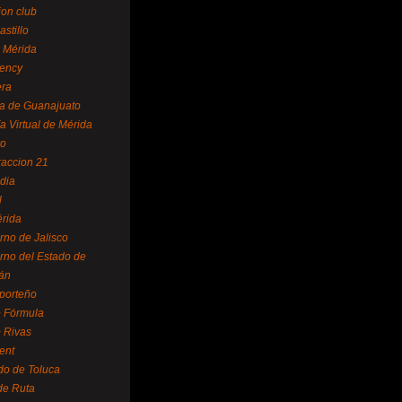
ion club
astillo
 Mérida
ency
era
a de Guanajuato
a Virtual de Mérida
yo
accion 21
dia
l
rida
rno de Jalisco
rno del Estado de
án
 porteño
 Fórmula
 Rivas
ent
do de Toluca
de Ruta