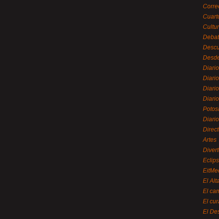
Corre
Cuart
Cultu
Debat
Desc
Desde
Diari
Diari
Diario
Diario
Potos
Diari
Direc
Artes
Divert
Eclip
EitMe
El Alt
El ca
El cu
El De