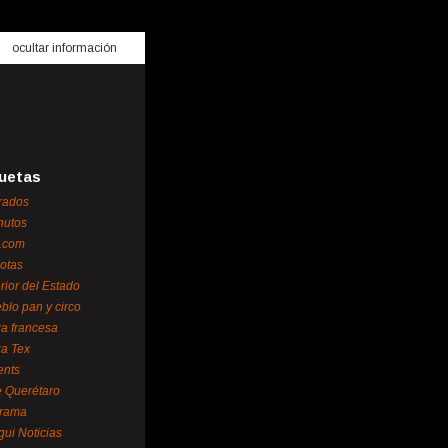
ocultar información
uetas
rados
nutos
.com
otas
erior del Estado
blo pan y circo
za francesa
za Tex
ents
 Querétaro
orama
gui Noticias