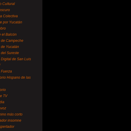
o Cultural
oscuro
ra Colectiva
e por Yucatán
ubro
 el Balcón
o de Campeche
o de Yucatán
 del Sureste
 Digital de San Luis
í
o Fuerza
torio Hispano de las
orio
se TV
dia
avoz
mino más corto
rador insomne
spertador