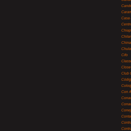
Cande
Caram
Casa 
Centr
Chiap
Chila
China
Chula
Cifo
Class
Close
Club 
Códig
Coloq
Con A
Cona
Conac
Conej
Conta
Contr
Contr