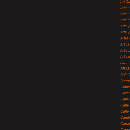
Art C
Arte a
Arte e
Arte 
Arte y
Arte y
Artes 
Artica
Artícu
Artisti
Avant
BB M
Bolet
Bueno
Cable
Cactu
Calle
Calle
Calle
Cambi
Canal
Cande