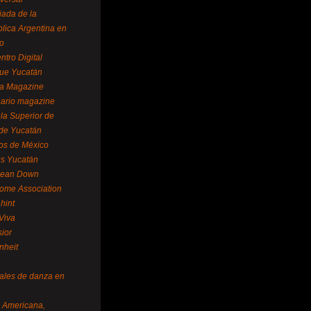
ada de la
lica Argentina en
o
ntro Digital
ue Yucatán
a Magazine
ario magazine
la Superior de
 de Yucatán
os de México
us Yucatán
pean Down
ome Association
hint
Viva
sior
nheit
vales de danza en
a Americana,