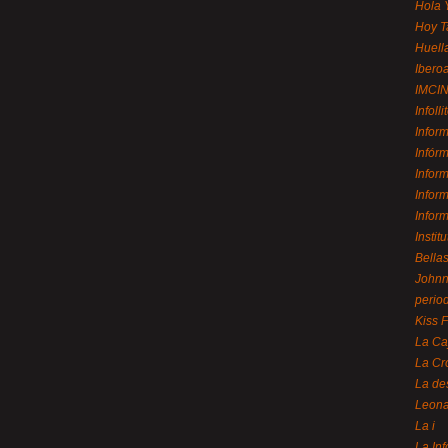
Hola 
Hoy T
Huell
Ibero
IMCI
Infolli
Infor
Infór
Infor
Infor
Infor
Instit
Bellas
Johnny
perio
Kiss 
La Ca
La Cr
La de
Leon
La i
La In