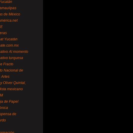
Yucatán
amaulipas
as de México
américa.net
NE
teras
mat Yucatán
mate.com.mx
mativo Al momento
mativo turquesa
me Fracto
uto Nacional de
 Artes
 Oliver Quintal,
dista mexicano
FM
ja de Papel
ónica
spensa de
ardo
formación