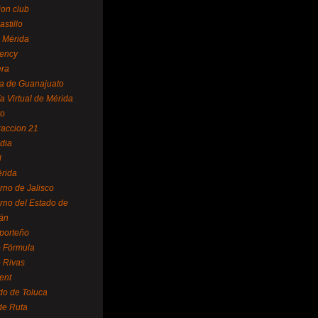
ion club
astillo
 Mérida
ency
era
a de Guanajuato
a Virtual de Mérida
yo
accion 21
dia
l
rida
rno de Jalisco
rno del Estado de
án
 porteño
 Fórmula
 Rivas
ent
do de Toluca
de Ruta