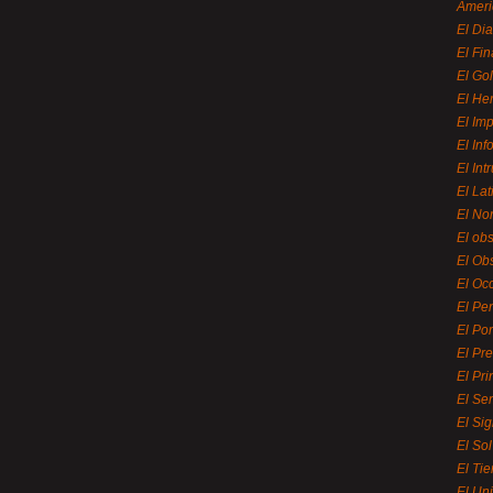
Ameri
El Di
El Fi
El Gol
El He
El Imp
El In
El Int
El La
El Nor
El ob
El Ob
El Oc
El Pe
El Por
El Pr
El Pri
El Se
El Sig
El So
El Ti
El Uni