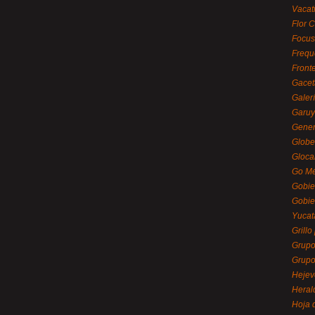
Vacat
Flor C
Focus
Frequ
Front
Gacet
Galerí
Garu
Gener
Globe
Gloca
Go Mé
Gobie
Gobie
Yucat
Grillo
Grupo
Grupo
Hejev
Heral
Hoja 