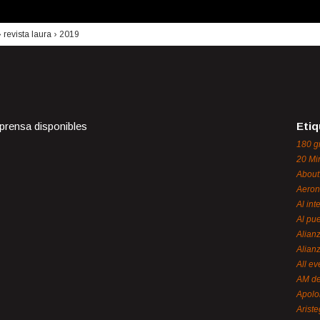
›
revista laura
›
2019
 prensa disponibles
Etiq
180 g
20 Mi
About
Aeron
Al int
Al pue
Alian
Alian
All ev
AM de
Apol
Ariste