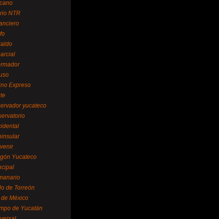
cano
ario NTR
nanciero
fo
raldo
arcial
formador
ruso
tino Expreso
te
servador yucateco
servatorio
cidental
ninsular
venir
egón Yucateco
ncipal
manario
lo de Torreón
l de México
empo de Yucatán
versal