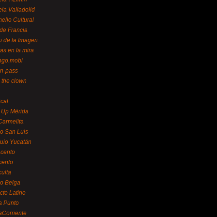
la Valladolid
ello Cultural
de Francia
o de la Imagen
as en la mira
ngo.mobi
n-pass
 the clown
ical
 Up Mérida
Carmelita
o San Luis
uio Yucatán
cento
cento
ulta
o Belga
cto Latino
a Punto
aCorriente