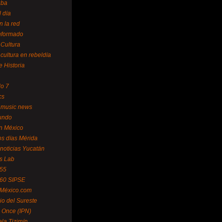
uba
l día
n la red
Informado
 Cultura
 cultura en rebeldía
e Historia
lo 7
cs
 music news
undo
ín México
s días Mérida
noticias Yucatán
s Lab
 55
 60 SIPSE
 México.com
o del Sureste
 Once (IPN)
la Tizimín