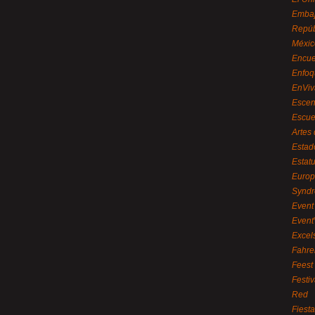
Embaj
Repúb
Méxic
Encue
Enfoq
EnViv
Escen
Escue
Artes
Estad
Estat
Euro
Syndr
Event 
Event
Excel
Fahre
Feest
Festi
Red
Fiest