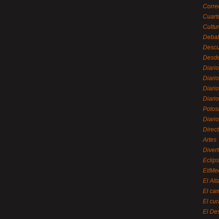
Corre
Cuart
Cultu
Debat
Desc
Desde
Diari
Diari
Diario
Diario
Potos
Diari
Direc
Artes
Divert
Eclip
EitMe
El Alt
El ca
El cu
El De