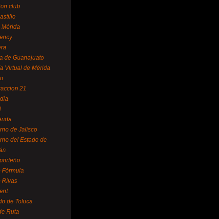
ion club
astillo
 Mérida
ency
era
a de Guanajuato
a Virtual de Mérida
yo
accion 21
dia
l
rida
rno de Jalisco
rno del Estado de
án
 porteño
 Fórmula
 Rivas
ent
do de Toluca
de Ruta