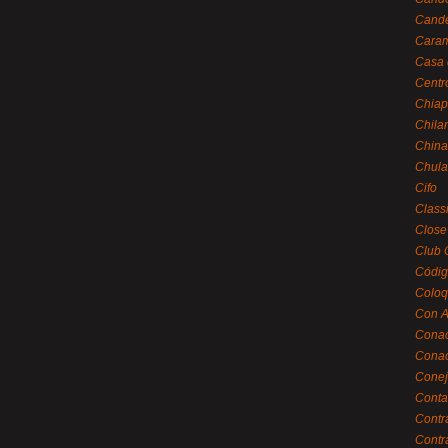
Cande
Caram
Casa 
Centr
Chiap
Chila
China
Chula
Cifo
Class
Close
Club 
Códig
Coloq
Con A
Cona
Conac
Conej
Conta
Contr
Contr