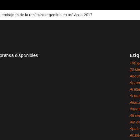
›
embajada de la república argentina en méxico
›
2017
 prensa disponibles
Etiq
180 g
20 Mi
About
Aeron
Al int
Al pue
Alian
Alian
All ev
AM de
Apol
Ariste