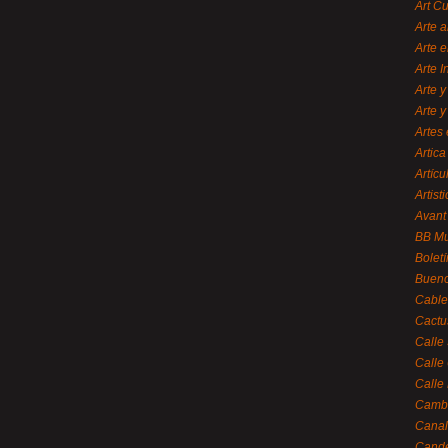
Art C
Arte a
Arte e
Arte 
Arte y
Arte y
Artes 
Artica
Artícu
Artisti
Avant
BB M
Bolet
Bueno
Cable
Cactu
Calle
Calle
Calle
Cambi
Canal
Cande