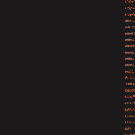
Hola 
Hoy T
Huell
Ibero
IMCI
Infolli
Infor
Infór
Infor
Infor
Infor
Instit
Bellas
Johnny
perio
Kiss 
La Ca
La Cr
La de
Leon
La i
La In