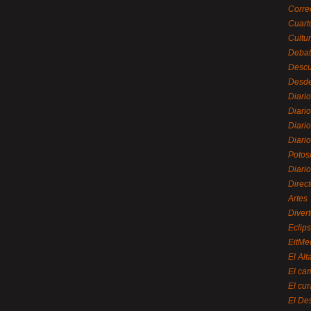
Corre
Cuart
Cultu
Debat
Desc
Desde
Diari
Diari
Diario
Diario
Potos
Diari
Direc
Artes
Divert
Eclip
EitMe
El Alt
El ca
El cu
El De