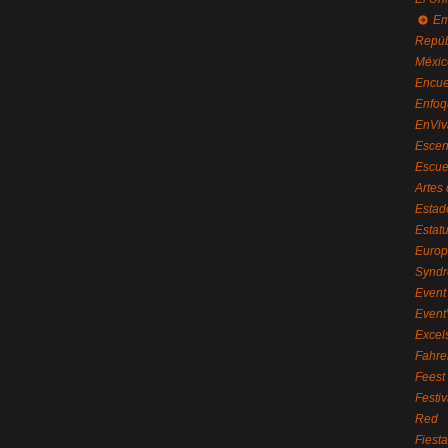
Em
Repúb
Méxic
Encue
Enfoq
EnViv
Escen
Escue
Artes
Estad
Estat
Euro
Syndr
Event 
Event
Excel
Fahre
Feest
Festi
Red
Fiest