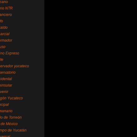
cano
ario NTR
nanciero
fo
raldo
arcial
formador
ruso
tino Expreso
te
servador yucateco
servatorio
cidental
ninsular
venir
egón Yucateco
ncipal
manario
lo de Torreón
l de México
empo de Yucatán
versal