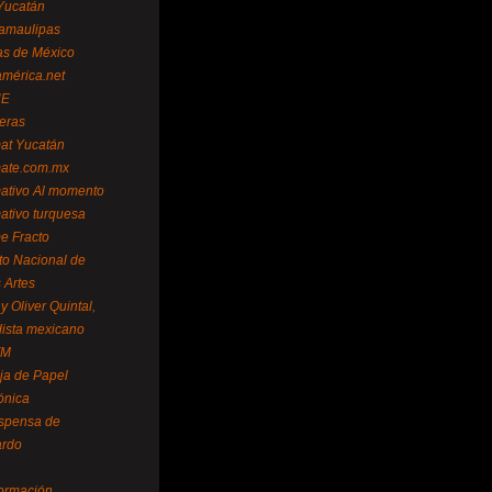
Yucatán
amaulipas
as de México
américa.net
NE
teras
mat Yucatán
mate.com.mx
mativo Al momento
mativo turquesa
me Fracto
uto Nacional de
 Artes
 Oliver Quintal,
dista mexicano
FM
ja de Papel
ónica
spensa de
ardo
formación