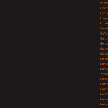
Vacat
Flor C
Focus
Frequ
Front
Gacet
Galerí
Garu
Gener
Globe
Gloca
Go Mé
Gobie
Gobie
Yucat
Grillo
Grupo
Grupo
Hejev
Heral
Hoja 