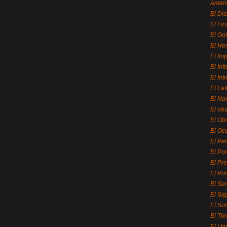
Ameri
El Di
El Fi
El Gol
El He
El Imp
El In
El Int
El La
El Nor
El ob
El Ob
El Oc
El Pe
El Por
El Pr
El Pri
El Se
El Sig
El So
El Ti
El Uni