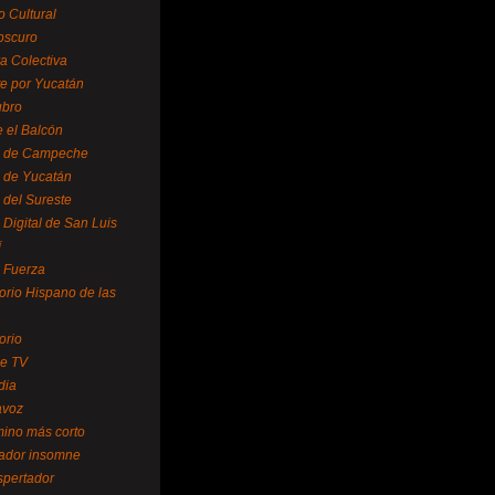
o Cultural
oscuro
ra Colectiva
e por Yucatán
ubro
 el Balcón
o de Campeche
o de Yucatán
 del Sureste
 Digital de San Luis
í
o Fuerza
torio Hispano de las
orio
se TV
dia
avoz
mino más corto
rador insomne
spertador