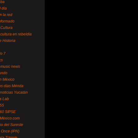
uba
l día
n la red
Informado
 Cultura
 cultura en rebeldía
e Historia
lo 7
cs
 music news
undo
ín México
s días Mérida
noticias Yucatán
s Lab
 55
 60 SIPSE
 México.com
o del Sureste
 Once (IPN)
la Tizimín