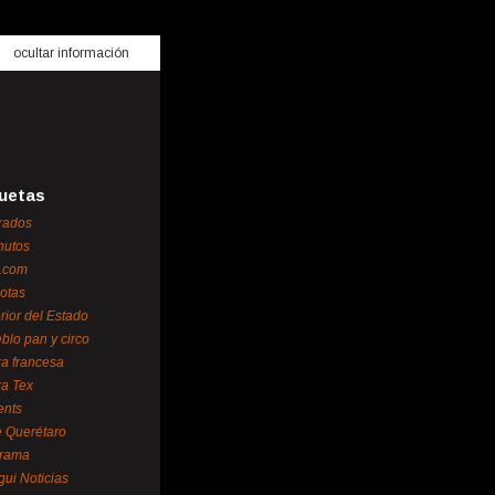
ocultar información
uetas
rados
nutos
.com
otas
erior del Estado
blo pan y circo
za francesa
za Tex
ents
 Querétaro
orama
gui Noticias