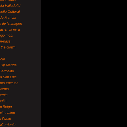
la Valladolid
ello Cultural
de Francia
o de la Imagen
as en la mira
ngo.mobi
n-pass
 the clown
ical
 Up Mérida
Carmelita
o San Luis
uio Yucatán
cento
cento
ulta
o Belga
cto Latino
a Punto
aCorriente