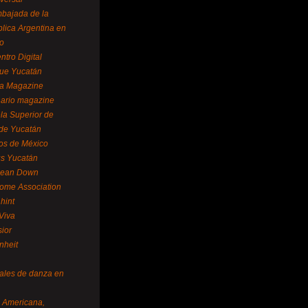
bajada de la
lica Argentina en
o
ntro Digital
ue Yucatán
a Magazine
ario magazine
la Superior de
 de Yucatán
os de México
us Yucatán
pean Down
ome Association
hint
Viva
sior
nheit
vales de danza en
a Americana,