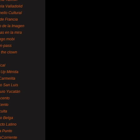
la Valladolid
ello Cultural
de Francia
o de la Imagen
as en la mira
ngo.mobi
n-pass
 the clown
ical
 Up Mérida
Carmelita
o San Luis
uio Yucatán
cento
cento
ulta
o Belga
cto Latino
a Punto
aCorriente