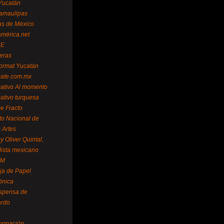
Yucatán
amaulipas
as de México
américa.net
NE
teras
format Yucatán
mate.com.mx
mativo Al momento
mativo turquesa
me Fracto
uto Nacional de
 Artes
 Oliver Quintal,
dista mexicano
FM
ja de Papel
ónica
spensa de
ardo
formación