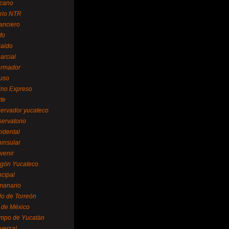
cano
ario NTR
nanciero
fo
raldo
arcial
formador
ruso
tino Expreso
te
servador yucateco
servatorio
cidental
ninsular
venir
egón Yucateco
ncipal
manario
lo de Torreón
l de México
empo de Yucatán
versal