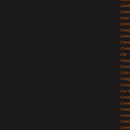
Cande
Caram
Casa 
Centr
Chiap
Chila
China
Chula
Cifo
Class
Close
Club 
Códig
Coloq
Con A
Cona
Conac
Conej
Conta
Contr
Contr