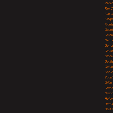
Vacat
Flor C
Focus
Frequ
Front
Gacet
Galerí
Garu
Gener
Globe
Gloca
Go Mé
Gobie
Gobie
Yucat
Grillo
Grupo
Grupo
Hejev
Heral
Hoja 