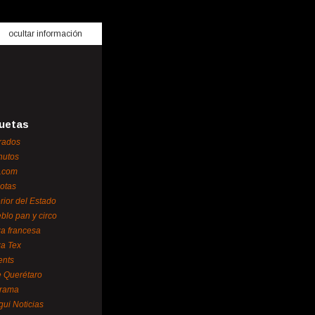
ocultar información
uetas
rados
nutos
.com
otas
erior del Estado
blo pan y circo
za francesa
za Tex
ents
 Querétaro
orama
gui Noticias