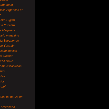
ada de la
lica Argentina en
o
ntro Digital
ue Yucatán
a Magazine
ario magazine
la Superior de
 de Yucatán
os de México
us Yucatán
pean Down
ome Association
hint
Viva
sior
nheit
vales de danza en
a Americana,