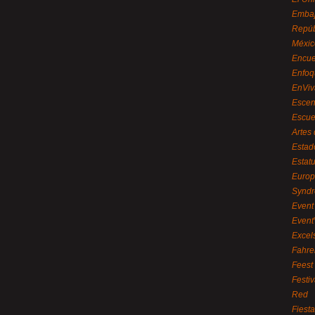
Embaj
Repúb
Méxic
Encue
Enfoq
EnViv
Escen
Escue
Artes
Estad
Estat
Euro
Syndr
Event 
Event
Excel
Fahre
Feest
Festi
Red
Fiest