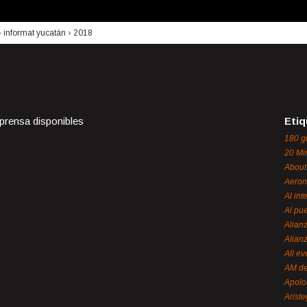
›
informat yucatán
›
2018
 prensa disponibles
Etiq
180 g
20 Mi
About
Aeron
Al int
Al pue
Alian
Alian
All ev
AM de
Apol
Ariste