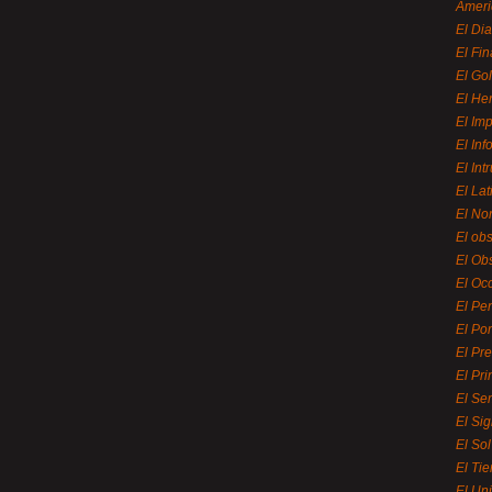
Ameri
El Di
El Fi
El Gol
El He
El Imp
El In
El Int
El La
El Nor
El ob
El Ob
El Oc
El Pe
El Por
El Pr
El Pri
El Se
El Sig
El So
El Ti
El Uni