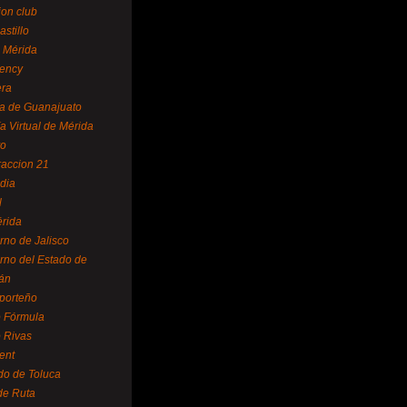
ion club
astillo
 Mérida
ency
era
a de Guanajuato
a Virtual de Mérida
yo
accion 21
dia
l
rida
rno de Jalisco
rno del Estado de
án
 porteño
 Fórmula
 Rivas
ent
do de Toluca
de Ruta