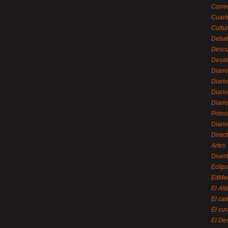
Corre
Cuart
Cultu
Debat
Desc
Desde
Diari
Diari
Diario
Diario
Potos
Diari
Direc
Artes
Divert
Eclip
EitMe
El Alt
El ca
El cu
El De