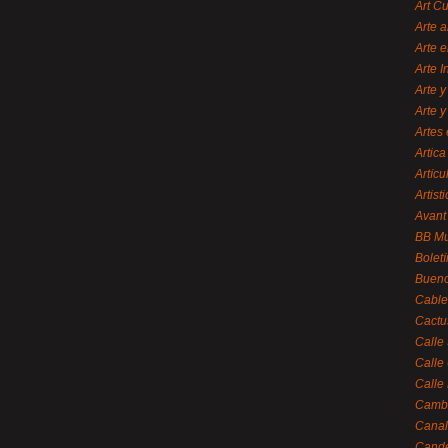
Art C
Arte a
Arte e
Arte 
Arte y
Arte y
Artes 
Artica
Artícu
Artisti
Avant
BB M
Bolet
Bueno
Cable
Cactu
Calle
Calle
Calle
Cambi
Canal
Cande