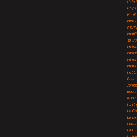
Hola 
Hoy T
Huell
Ibero
IMCI
Infolli
In
Infór
Infor
Infor
Infor
Instit
Bellas
Johnny
perio
Kiss 
La Ca
La Cr
La de
Leon
La i
La In