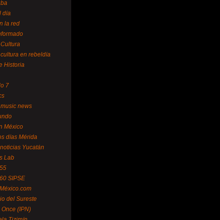
uba
l día
n la red
Informado
 Cultura
 cultura en rebeldía
e Historia
lo 7
cs
 music news
undo
ín México
s días Mérida
noticias Yucatán
s Lab
 55
 60 SIPSE
 México.com
o del Sureste
 Once (IPN)
la Tizimín