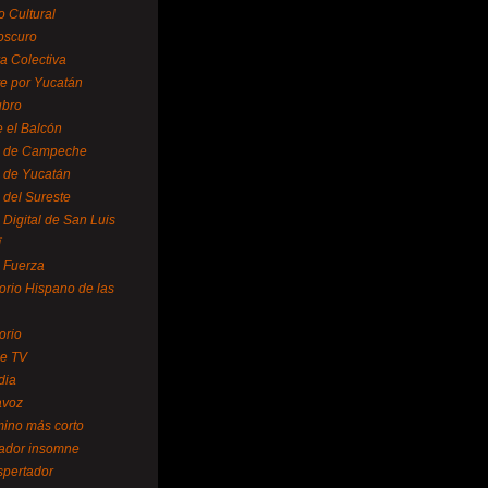
o Cultural
oscuro
ra Colectiva
e por Yucatán
ubro
 el Balcón
o de Campeche
o de Yucatán
 del Sureste
 Digital de San Luis
í
o Fuerza
torio Hispano de las
orio
se TV
dia
avoz
mino más corto
rador insomne
spertador