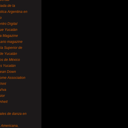
ada de la
lica Argentina en
o
ntro Digital
ue Yucatán
a Magazine
ario magazine
la Superior de
 de Yucatán
os de México
us Yucatán
pean Down
ome Association
hint
Viva
sior
nheit
vales de danza en
a Americana,