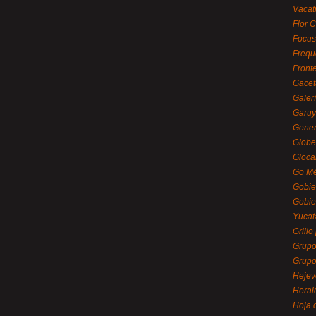
Vacat
Flor C
Focus
Frequ
Front
Gacet
Galerí
Garu
Gener
Globe
Gloca
Go Mé
Gobie
Gobie
Yucat
Grillo
Grupo
Grupo
Hejev
Heral
Hoja 