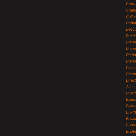
Corre
Cuart
Cultu
Debat
Desc
Desde
Diari
Diari
Diario
Diario
Potos
Diari
Direc
Artes
Divert
Eclip
EitMe
El Alt
El ca
El cu
El De