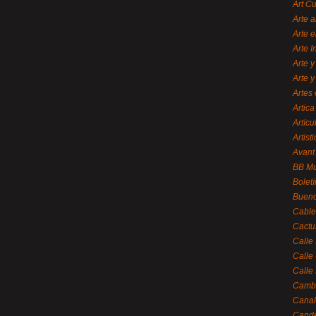
Art C
Arte a
Arte e
Arte 
Arte y
Arte y
Artes 
Artica
Artícu
Artisti
Avant
BB M
Bolet
Bueno
Cable
Cactu
Calle
Calle
Calle
Cambi
Canal
Cande