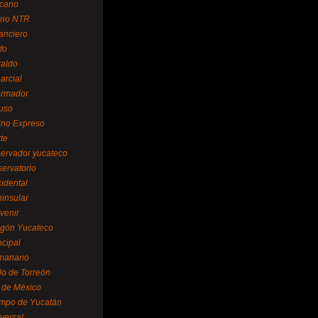
cano
ario NTR
nanciero
fo
raldo
arcial
formador
ruso
tino Expreso
te
servador yucateco
servatorio
cidental
ninsular
venir
egón Yucateco
ncipal
manario
lo de Torreón
l de México
empo de Yucatán
versal