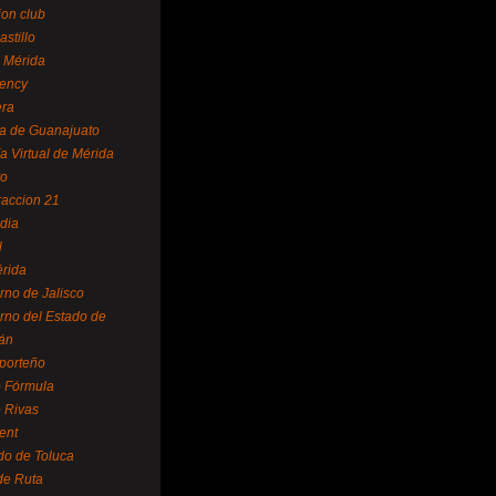
ion club
astillo
 Mérida
ency
era
a de Guanajuato
a Virtual de Mérida
yo
accion 21
dia
l
rida
rno de Jalisco
rno del Estado de
án
 porteño
 Fórmula
 Rivas
ent
do de Toluca
de Ruta