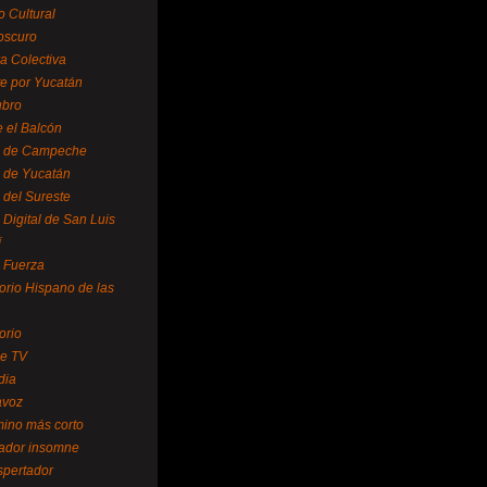
o Cultural
oscuro
ra Colectiva
e por Yucatán
ubro
 el Balcón
o de Campeche
o de Yucatán
 del Sureste
 Digital de San Luis
í
o Fuerza
torio Hispano de las
orio
se TV
dia
avoz
mino más corto
rador insomne
spertador