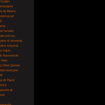
Yucatán
amaulipas
as de México
américa.net
NE
teras
mat Yucatán
mate.com.mx
mativo Al momento
mativo turquesa
me Fracto
uto Nacional de
 Artes
 Oliver Quintal,
dista mexicano
FM
ja de Papel
ónica
spensa de
ardo
formación