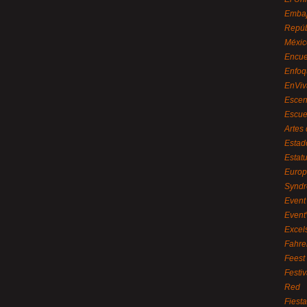
Embaj
Repúb
Méxic
Encue
Enfoq
EnViv
Escen
Escue
Artes
Estad
Estat
Euro
Syndr
Event 
Event
Excel
Fahre
Feest
Festi
Red
Fiest