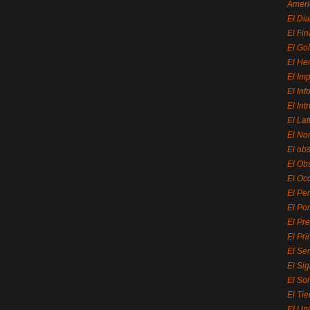
Ameri
El Di
El Fi
El Gol
El He
El Imp
El In
El Int
El La
El Nor
El ob
El Ob
El Oc
El Pe
El Por
El Pr
El Pri
El Se
El Sig
El So
El Ti
El Uni