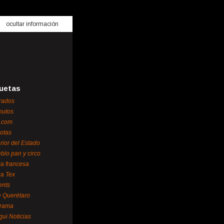
ocultar información
uetas
rados
nutos
.com
otas
erior del Estado
blo pan y circo
za francesa
za Tex
ents
 Querétaro
orama
gui Noticias