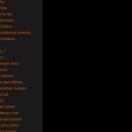
uba
l día
n la red
Informado
 Cultura
 cultura en rebeldía
e Historia
lo 7
cs
 music news
undo
ín México
s días Mérida
noticias Yucatán
s Lab
 55
 60 SIPSE
 México.com
o del Sureste
 Once (IPN)
la Tizimín