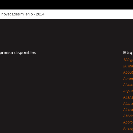
›
novedades milenio
›
2014
 prensa disponibles
Etiq
180 g
20 Mi
About
Aeron
Al int
Al pue
Alian
Alian
All ev
AM de
Apol
Ariste