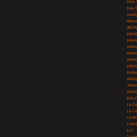
Hola 
Hoy T
Huell
Ibero
IMCI
Infolli
Infor
Infór
Infor
Infor
Infor
Instit
Bellas
Johnny
perio
Kiss 
La Ca
La Cr
La de
Leon
La i
La In