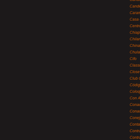
Cande
Caram
Casa 
Centr
Chiap
Chila
China
Chula
Cifo
Class
Close
Club 
Códig
Coloq
Con A
Cona
Conac
Conej
Conta
Contr
Contr