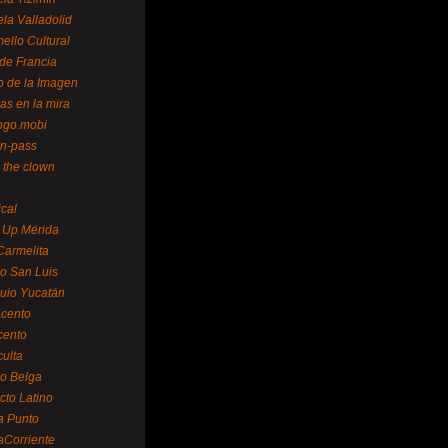
la Valladolid
ello Cultural
de Francia
o de la Imagen
as en la mira
ngo.mobi
n-pass
 the clown
ical
 Up Mérida
Carmelita
o San Luis
uio Yucatán
cento
cento
ulta
o Belga
cto Latino
a Punto
aCorriente