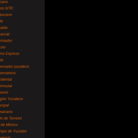
cano
ario NTR
nanciero
fo
raldo
arcial
formador
ruso
tino Expreso
te
servador yucateco
servatorio
cidental
ninsular
venir
egón Yucateco
ncipal
manario
lo de Torreón
l de México
empo de Yucatán
versal