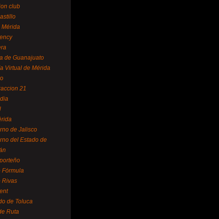
ion club
astillo
 Mérida
ency
era
a de Guanajuato
a Virtual de Mérida
yo
accion 21
dia
l
rida
rno de Jalisco
rno del Estado de
án
 porteño
 Fórmula
 Rivas
ent
do de Toluca
de Ruta