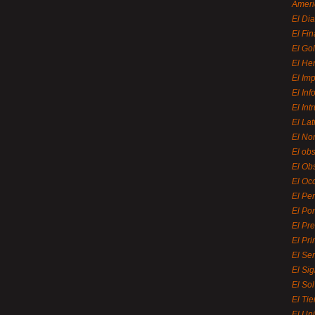
Ameri
El Di
El Fi
El Gol
El He
El Imp
El In
El Int
El La
El Nor
El ob
El Ob
El Oc
El Pe
El Por
El Pr
El Pri
El Se
El Sig
El So
El Ti
El Uni