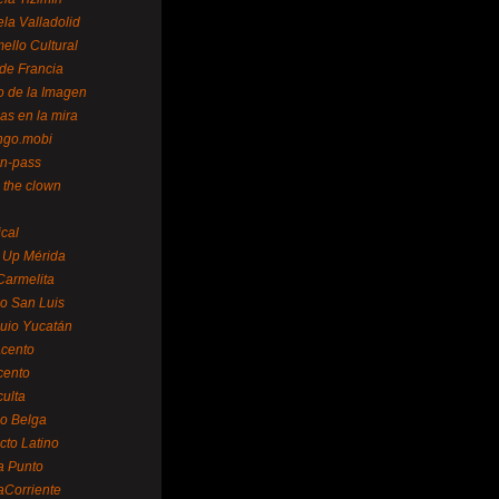
la Valladolid
ello Cultural
de Francia
o de la Imagen
as en la mira
ngo.mobi
n-pass
 the clown
ical
 Up Mérida
Carmelita
o San Luis
uio Yucatán
cento
cento
ulta
o Belga
cto Latino
a Punto
aCorriente