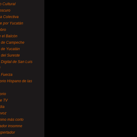
o Cultural
oscuro
ra Colectiva
e por Yucatán
ubro
 el Balcón
o de Campeche
o de Yucatán
 del Sureste
 Digital de San Luis
í
o Fuerza
torio Hispano de las
orio
se TV
dia
avoz
mino más corto
rador insomne
spertador