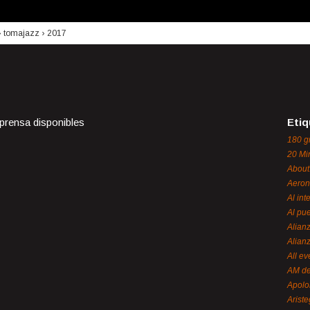
›
tomajazz
›
2017
 prensa disponibles
Etiq
180 g
20 Mi
About
Aeron
Al int
Al pue
Alian
Alian
All ev
AM de
Apol
Ariste