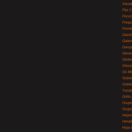
Vacat
Flor C
Focus
Frequ
Front
Gacet
Galerí
Garu
Gener
Globe
Gloca
Go Mé
Gobie
Gobie
Yucat
Grillo
Grupo
Grupo
Hejev
Heral
Hoja 