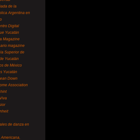
ada de la
lica Argentina en
o
ntro Digital
ue Yucatán
a Magazine
ario magazine
la Superior de
 de Yucatán
os de México
us Yucatán
pean Down
ome Association
hint
Viva
sior
nheit
vales de danza en
a Americana,