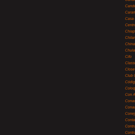
Cande
Caram
Casa 
Centr
Chiap
Chila
China
Chula
Cifo
Class
Close
Club 
Códig
Coloq
Con A
Cona
Conac
Conej
Conta
Contr
Contr