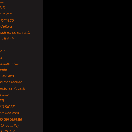
uba
l día
n la red
Informado
 Cultura
 cultura en rebeldía
e Historia
lo 7
cs
 music news
undo
ín México
s días Mérida
noticias Yucatán
s Lab
 55
 60 SIPSE
 México.com
o del Sureste
 Once (IPN)
la Tizimín