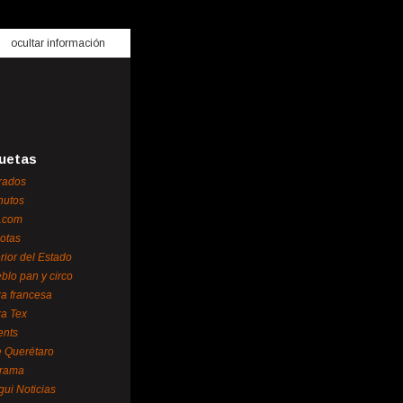
ocultar información
uetas
rados
nutos
.com
otas
erior del Estado
blo pan y circo
za francesa
za Tex
ents
 Querétaro
orama
gui Noticias