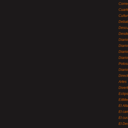
Corre
Cuart
Cultu
Debat
Desc
Desde
Diari
Diari
Diario
Diario
Potos
Diari
Direc
Artes
Divert
Eclip
EitMe
El Alt
El ca
El cu
El De