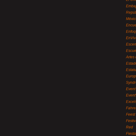
Embaj
Repúb
Méxic
Encue
Enfoq
EnViv
Escen
Escue
Artes
Estad
Estat
Euro
Syndr
Event 
Event
Excel
Fahre
Feest
Festi
Red
Fiest