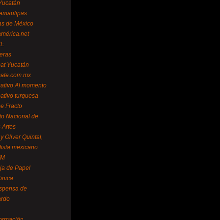
Yucatán
amaulipas
as de México
américa.net
NE
teras
mat Yucatán
mate.com.mx
mativo Al momento
mativo turquesa
me Fracto
uto Nacional de
 Artes
 Oliver Quintal,
dista mexicano
FM
ja de Papel
ónica
spensa de
ardo
formación