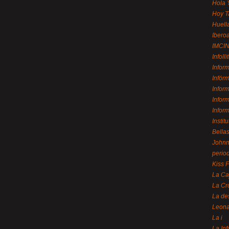
Hola 
Hoy T
Huell
Ibero
IMCI
Infolli
Infor
Infór
Infor
Infor
Infor
Instit
Bellas
Johnny
perio
Kiss 
La Ca
La Cr
La de
Leon
La i
La In