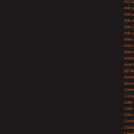
Art C
Arte a
Arte e
Arte 
Arte y
Arte y
Artes 
Artica
Artícu
Artisti
Avant
BB M
Bolet
Bueno
Cable
Cactu
Calle
Calle
Calle
Cambi
Canal
Cande