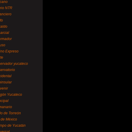
cano
ario NTR
nanciero
fo
raldo
arcial
formador
ruso
tino Expreso
te
servador yucateco
servatorio
cidental
ninsular
venir
egón Yucateco
ncipal
manario
lo de Torreón
l de México
empo de Yucatán
versal