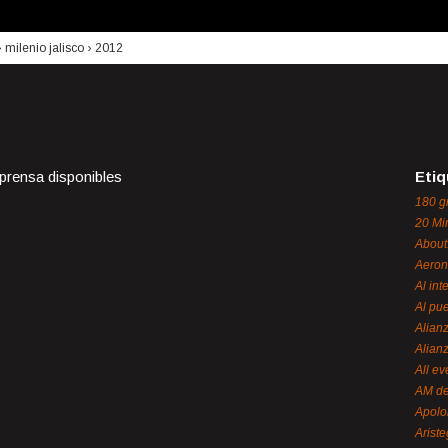
›
milenio jalisco
›
2012
 prensa disponibles
Etiq
180 g
20 Mi
About
Aeron
Al int
Al pue
Alian
Alian
All ev
AM de
Apol
Ariste