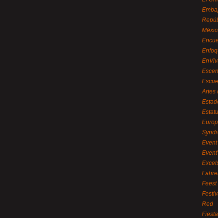
Embaj
Repúb
Méxic
Encue
Enfoq
EnViv
Escen
Escue
Artes
Estad
Estat
Euro
Syndr
Event 
Event
Excel
Fahre
Feest
Festi
Red
Fiest