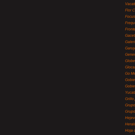
Vacat
Flor C
Focus
Frequ
Front
Gacet
Galerí
Garu
Gener
Globe
Gloca
Go Mé
Gobie
Gobie
Yucat
Grillo
Grupo
Grupo
Hejev
Heral
Hoja 