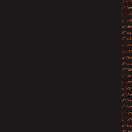
Ameri
El Di
El Fi
El Gol
El He
El Imp
El In
El Int
El La
El Nor
El ob
El Ob
El Oc
El Pe
El Por
El Pr
El Pri
El Se
El Sig
El So
El Ti
El Uni