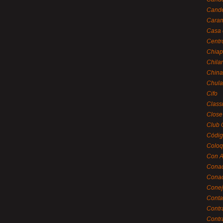
Cande
Caram
Casa 
Centr
Chiap
Chila
China
Chula
Cifo
Class
Close
Club 
Códig
Coloq
Con A
Cona
Conac
Conej
Conta
Contr
Contr