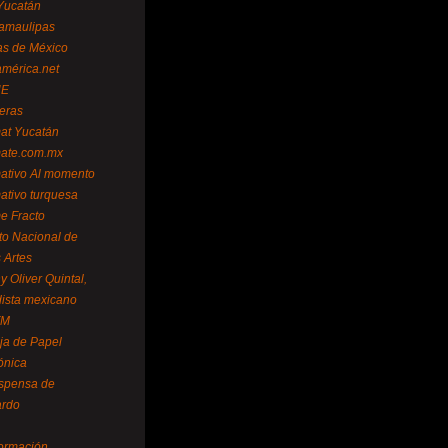
Yucatán
amaulipas
as de México
américa.net
NE
teras
mat Yucatán
mate.com.mx
mativo Al momento
mativo turquesa
me Fracto
uto Nacional de
 Artes
 Oliver Quintal,
dista mexicano
FM
ja de Papel
ónica
spensa de
ardo
formación