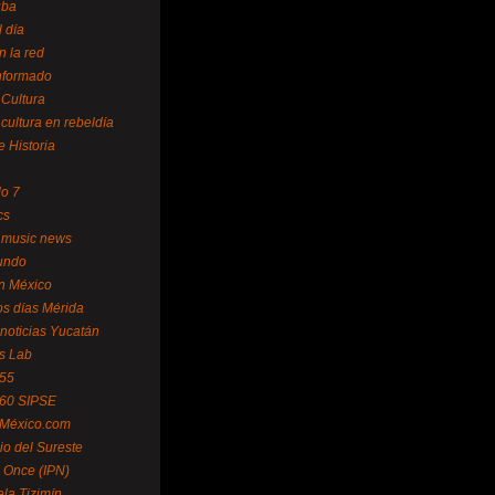
uba
l día
n la red
Informado
 Cultura
 cultura en rebeldía
e Historia
lo 7
cs
 music news
undo
ín México
s días Mérida
noticias Yucatán
s Lab
 55
 60 SIPSE
 México.com
o del Sureste
 Once (IPN)
la Tizimín