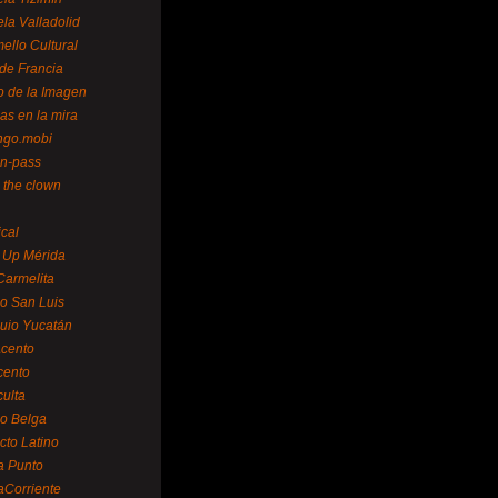
la Valladolid
ello Cultural
de Francia
o de la Imagen
as en la mira
ngo.mobi
n-pass
 the clown
ical
 Up Mérida
Carmelita
o San Luis
uio Yucatán
cento
cento
ulta
o Belga
cto Latino
a Punto
aCorriente