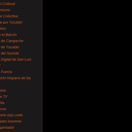
o Cultural
oscuro
ra Colectiva
e por Yucatán
ubro
 el Balcón
o de Campeche
o de Yucatán
 del Sureste
 Digital de San Luis
í
o Fuerza
torio Hispano de las
orio
se TV
dia
avoz
mino más corto
rador insomne
spertador