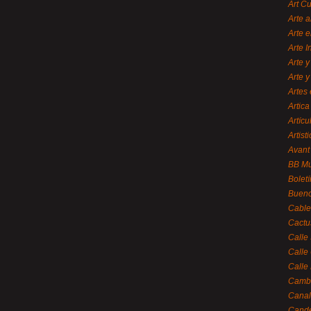
Art C
Arte a
Arte e
Arte 
Arte y
Arte y
Artes 
Artica
Artícu
Artisti
Avant
BB M
Bolet
Bueno
Cable
Cactu
Calle
Calle
Calle
Cambi
Canal
Cande