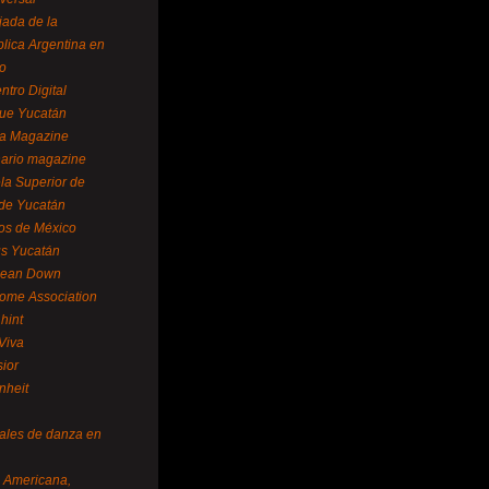
ada de la
lica Argentina en
o
ntro Digital
ue Yucatán
a Magazine
ario magazine
la Superior de
 de Yucatán
os de México
us Yucatán
pean Down
ome Association
hint
Viva
sior
nheit
vales de danza en
a Americana,