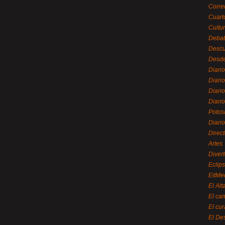
Corre
Cuart
Cultu
Debat
Desc
Desde
Diari
Diari
Diario
Diario
Potos
Diari
Direc
Artes
Divert
Eclip
EitMe
El Alt
El ca
El cu
El De