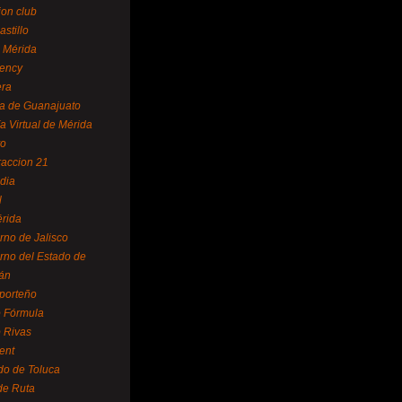
ion club
astillo
 Mérida
ency
era
a de Guanajuato
a Virtual de Mérida
yo
accion 21
dia
l
rida
rno de Jalisco
rno del Estado de
án
 porteño
 Fórmula
 Rivas
ent
do de Toluca
de Ruta