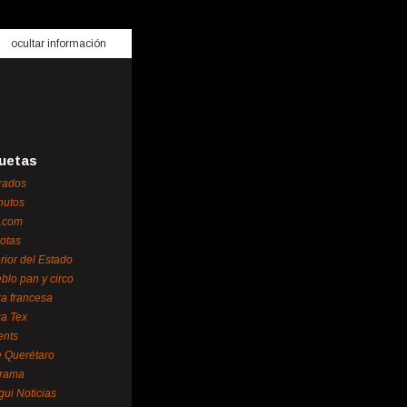
ocultar información
uetas
rados
nutos
.com
otas
erior del Estado
blo pan y circo
za francesa
za Tex
ents
 Querétaro
orama
gui Noticias