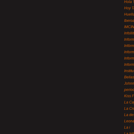
Hola 
Hoy T
Huell
Ibero
IMCI
Infolli
Infor
Infór
Infor
Infor
Infor
Instit
Bellas
Johnny
perio
Kiss 
La Ca
La Cr
La de
Leon
La i
La In