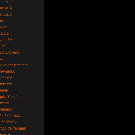
cano
ario NTR
nanciero
fo
raldo
arcial
formador
ruso
tino Expreso
te
servador yucateco
servatorio
cidental
ninsular
venir
egón Yucateco
ncipal
manario
lo de Torreón
l de México
empo de Yucatán
versal