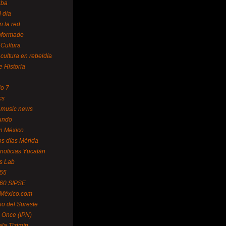
uba
l día
n la red
Informado
 Cultura
 cultura en rebeldía
e Historia
lo 7
cs
 music news
undo
ín México
s días Mérida
noticias Yucatán
s Lab
 55
 60 SIPSE
 México.com
o del Sureste
 Once (IPN)
la Tizimín