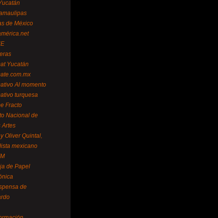
Yucatán
amaulipas
as de México
américa.net
NE
teras
mat Yucatán
mate.com.mx
mativo Al momento
mativo turquesa
me Fracto
uto Nacional de
 Artes
 Oliver Quintal,
dista mexicano
FM
ja de Papel
ónica
spensa de
ardo
formación