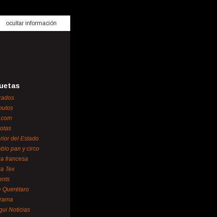
ocultar información
uetas
rados
nutos
.com
otas
erior del Estado
blo pan y circo
za francesa
za Tex
ents
 Querétaro
orama
gui Noticias