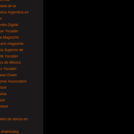
ada de la
lica Argentina en
o
ntro Digital
ue Yucatán
a Magazine
ario magazine
la Superior de
 de Yucatán
os de México
us Yucatán
pean Down
ome Association
hint
Viva
sior
nheit
vales de danza en
a Americana,