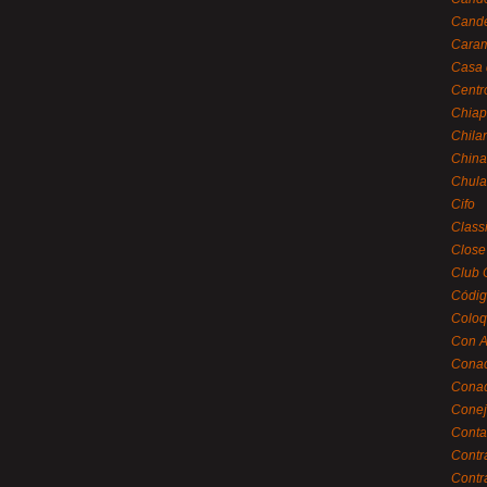
Cande
Caram
Casa 
Centr
Chiap
Chila
China
Chula
Cifo
Class
Close
Club 
Códig
Coloq
Con A
Cona
Conac
Conej
Conta
Contr
Contr