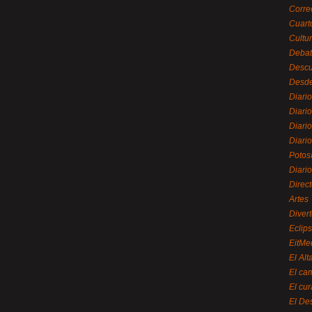
Corre
Cuart
Cultu
Debat
Desc
Desde
Diari
Diari
Diario
Diario
Potos
Diari
Direc
Artes
Divert
Eclip
EitMe
El Alt
El ca
El cu
El De