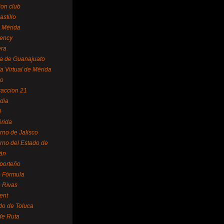
ion club
astillo
 Mérida
ency
era
a de Guanajuato
a Virtual de Mérida
yo
accion 21
dia
l
rida
rno de Jalisco
rno del Estado de
án
 porteño
 Fórmula
 Rivas
ent
do de Toluca
de Ruta