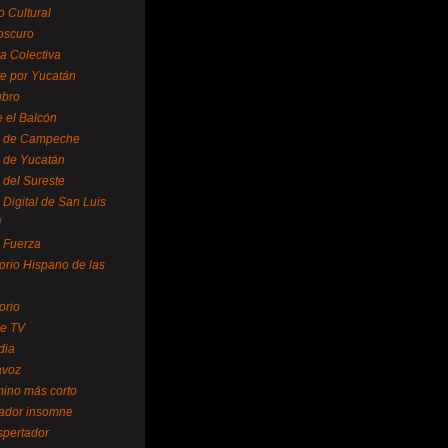
o Cultural
oscuro
ra Colectiva
e por Yucatán
ubro
 el Balcón
o de Campeche
o de Yucatán
 del Sureste
 Digital de San Luis
í
o Fuerza
torio Hispano de las
orio
se TV
dia
avoz
mino más corto
rador insomne
spertador