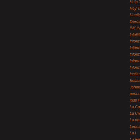
Hola 
Hoy T
Huell
Ibero
IMCI
Infolli
Infor
Infór
Infor
Infor
Infor
Instit
Bellas
Johnny
perio
Kiss 
La Ca
La Cr
La de
Leon
La i
La In