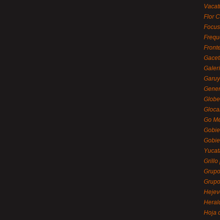
Vacat
Flor C
Focus
Frequ
Front
Gacet
Galerí
Garu
Gener
Globe
Gloca
Go Mé
Gobie
Gobie
Yucat
Grillo
Grupo
Grupo
Hejev
Heral
Hoja 