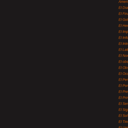
Ameri
El Di
El Fi
El Gol
El He
El Imp
El In
El Int
El La
El Nor
El ob
El Ob
El Oc
El Pe
El Por
El Pr
El Pri
El Se
El Sig
El So
El Ti
El Uni