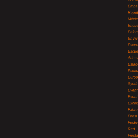
Embaj
Repúb
Méxic
Encue
Enfoq
EnViv
Escen
Escue
Artes
Estad
Estat
Euro
Syndr
Event 
Event
Excel
Fahre
Feest
Festi
Red
Fiest