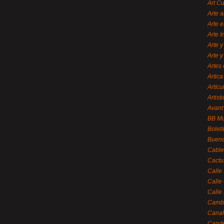
Art C
Arte a
Arte e
Arte 
Arte y
Arte y
Artes 
Artica
Artícu
Artisti
Avant
BB M
Bolet
Bueno
Cable
Cactu
Calle
Calle
Calle
Cambi
Canal
Cande