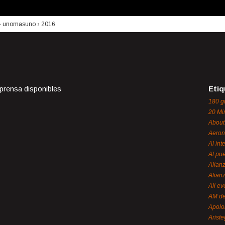
›
unomasuno
›
2016
 prensa disponibles
Etiq
180 g
20 Mi
About
Aeron
Al int
Al pue
Alian
Alian
All ev
AM de
Apol
Ariste