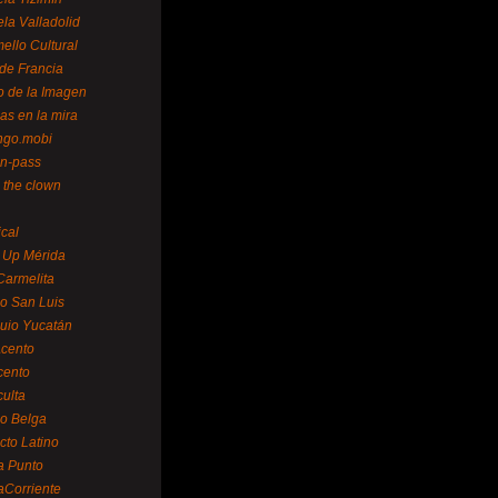
la Valladolid
ello Cultural
de Francia
o de la Imagen
as en la mira
ngo.mobi
n-pass
 the clown
ical
 Up Mérida
Carmelita
o San Luis
uio Yucatán
cento
cento
ulta
o Belga
cto Latino
a Punto
aCorriente