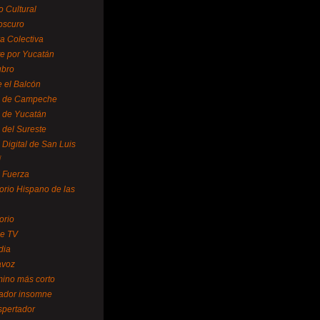
o Cultural
oscuro
ra Colectiva
e por Yucatán
ubro
 el Balcón
o de Campeche
o de Yucatán
 del Sureste
 Digital de San Luis
í
o Fuerza
torio Hispano de las
orio
se TV
dia
avoz
mino más corto
rador insomne
spertador