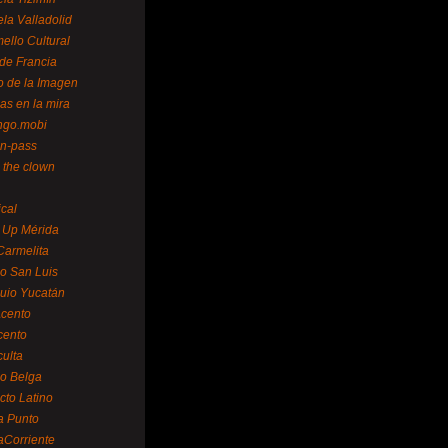
la Valladolid
ello Cultural
de Francia
o de la Imagen
as en la mira
ngo.mobi
n-pass
 the clown
ical
 Up Mérida
Carmelita
o San Luis
uio Yucatán
cento
cento
ulta
o Belga
cto Latino
a Punto
aCorriente