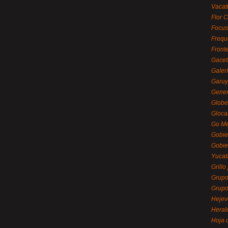
Vacat
Flor C
Focus
Frequ
Front
Gacet
Galerí
Garu
Gener
Globe
Gloca
Go Mé
Gobie
Gobie
Yucat
Grillo
Grupo
Grupo
Hejev
Heral
Hoja 