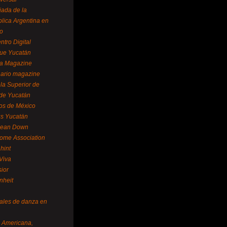
ada de la
lica Argentina en
o
ntro Digital
ue Yucatán
a Magazine
ario magazine
la Superior de
 de Yucatán
os de México
us Yucatán
pean Down
ome Association
hint
Viva
sior
nheit
vales de danza en
a Americana,