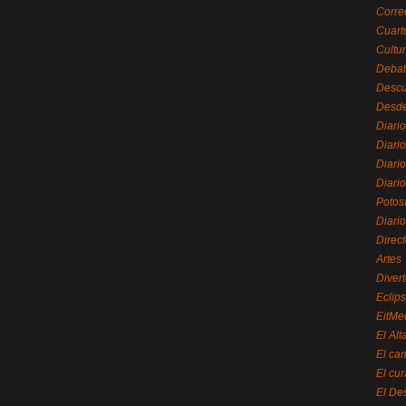
Corre
Cuart
Cultu
Debat
Desc
Desde
Diari
Diari
Diario
Diario
Potos
Diari
Direc
Artes
Divert
Eclip
EitMe
El Alt
El ca
El cu
El De