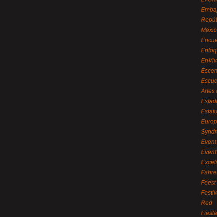
Embaj
Repúb
Méxic
Encue
Enfoq
EnViv
Escen
Escue
Artes
Estad
Estat
Euro
Syndr
Event 
Event
Excel
Fahre
Feest
Festi
Red
Fiest