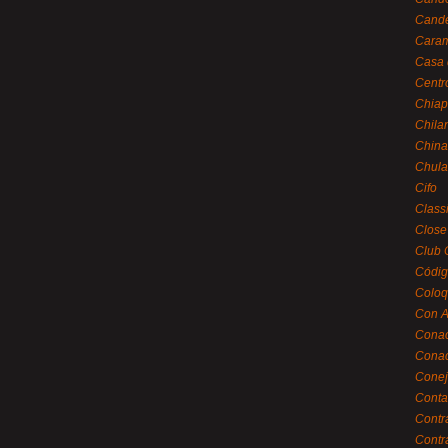
Cande
Caram
Casa 
Centr
Chiap
Chila
China
Chula
Cifo
Class
Close
Club 
Códig
Coloq
Con A
Cona
Conac
Conej
Conta
Contr
Contr