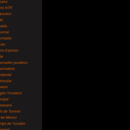
cano
ario NTR
nanciero
fo
raldo
arcial
formador
ruso
tino Expreso
te
servador yucateco
servatorio
cidental
ninsular
venir
egón Yucateco
ncipal
manario
lo de Torreón
l de México
empo de Yucatán
versal