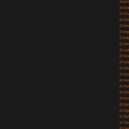
Ameri
El Di
El Fi
El Gol
El He
El Imp
El In
El Int
El La
El Nor
El ob
El Ob
El Oc
El Pe
El Por
El Pr
El Pri
El Se
El Sig
El So
El Ti
El Uni