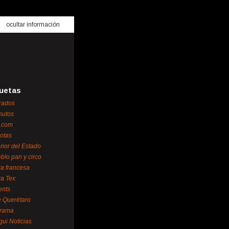
ocultar información
uetas
rados
nutos
.com
otas
erior del Estado
blo pan y circo
za francesa
za Tex
ents
 Querétaro
orama
gui Noticias