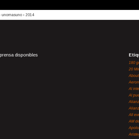
›
unomasuno
›
2014
 prensa disponibles
Etiq
180 g
20 Mi
About
Aeron
Al int
Al pue
Alian
Alian
All ev
AM de
Apol
Ariste