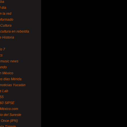
uba
l día
n la red
Informado
 Cultura
 cultura en rebeldía
e Historia
lo 7
cs
 music news
undo
ín México
s días Mérida
noticias Yucatán
s Lab
 55
 60 SIPSE
 México.com
o del Sureste
 Once (IPN)
la Tizimín