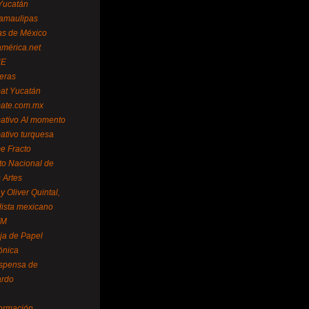
Yucatán
amaulipas
as de México
américa.net
NE
teras
mat Yucatán
mate.com.mx
mativo Al momento
mativo turquesa
me Fracto
uto Nacional de
 Artes
 Oliver Quintal,
dista mexicano
FM
ja de Papel
ónica
spensa de
ardo
formación