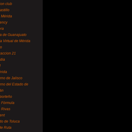
ion club
astillo
 Mérida
ency
era
a de Guanajuato
a Virtual de Mérida
yo
accion 21
dia
l
rida
rno de Jalisco
rno del Estado de
án
 porteño
 Fórmula
 Rivas
ent
do de Toluca
de Ruta