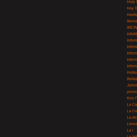
Hola 
Hoy T
Huell
Ibero
IMCI
Infolli
Infor
Infór
Infor
Infor
Infor
Instit
Bellas
Johnny
perio
Kiss 
La Ca
La Cr
La de
Leon
La i
La In