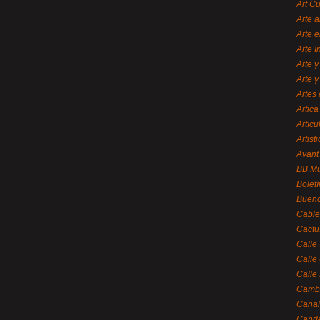
Art C
Arte a
Arte e
Arte 
Arte y
Arte y
Artes 
Artica
Artícu
Artisti
Avant
BB M
Bolet
Bueno
Cable
Cactu
Calle
Calle
Calle
Cambi
Canal
Cande