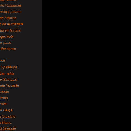
la Valladolid
ello Cultural
de Francia
o de la Imagen
as en la mira
ngo.mobi
n-pass
 the clown
ical
 Up Mérida
Carmelita
o San Luis
uio Yucatán
cento
cento
ulta
o Belga
cto Latino
a Punto
aCorriente