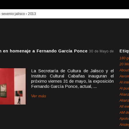
›
sexenio jalisco
›
2013
ón en homenaje a Fernando García Ponce
Etiq
30 de Mayo de
180 g
20 Mi
La Secretaría de Cultura de Jalisco y el
About
Instituto Cultural Cabañas inauguran el
Aeron
próximo viernes 31 de mayo, la exposición
Al int
Fernando García Ponce, actual, ...
Al pue
Alian
Ver más
Alian
All ev
AM de
Apol
Ariste