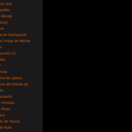
ion club
astillo
 Mérida
ency
era
a de Guanajuato
a Virtual de Mérida
yo
accion 21
dia
l
rida
rno de Jalisco
rno del Estado de
án
 porteño
 Fórmula
 Rivas
ent
do de Toluca
de Ruta