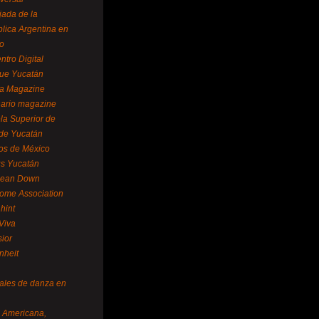
ada de la
lica Argentina en
o
ntro Digital
ue Yucatán
a Magazine
ario magazine
la Superior de
 de Yucatán
os de México
us Yucatán
pean Down
ome Association
hint
Viva
sior
nheit
vales de danza en
a Americana,