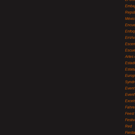
Embaj
Repúb
Méxic
Encue
Enfoq
EnViv
Escen
Escue
Artes
Estad
Estat
Euro
Syndr
Event 
Event
Excel
Fahre
Feest
Festi
Red
Fiest