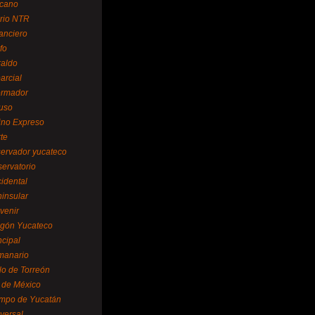
cano
ario NTR
nanciero
fo
raldo
arcial
formador
ruso
tino Expreso
te
servador yucateco
servatorio
cidental
ninsular
venir
egón Yucateco
ncipal
manario
lo de Torreón
l de México
empo de Yucatán
versal