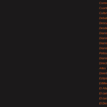
Corre
Cuart
Cultu
Debat
Desc
Desde
Diari
Diari
Diario
Diario
Potos
Diari
Direc
Artes
Divert
Eclip
EitMe
El Alt
El ca
El cu
El De