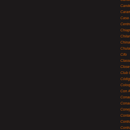
Cande
Caram
Casa 
Centr
Chiap
Chila
China
Chula
Cifo
Class
Close
Club 
Códig
Coloq
Con A
Cona
Conac
Conej
Conta
Contr
Contr