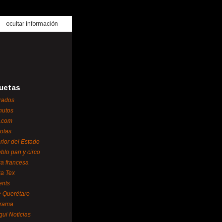
ocultar información
uetas
rados
nutos
.com
otas
erior del Estado
blo pan y circo
za francesa
za Tex
ents
 Querétaro
orama
gui Noticias