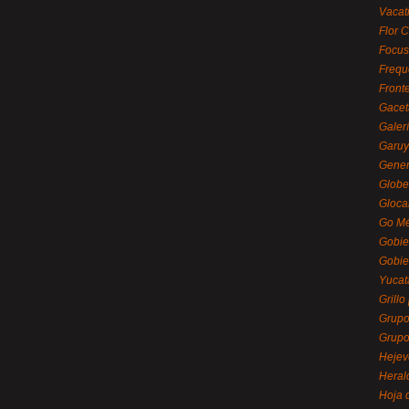
Vacat
Flor C
Focus
Frequ
Front
Gacet
Galerí
Garu
Gener
Globe
Gloca
Go Mé
Gobie
Gobie
Yucat
Grillo
Grupo
Grupo
Hejev
Heral
Hoja 