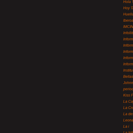
Hola 
Hoy T
Huell
Ibero
IMCI
Infolli
Infor
Infór
Infor
Infor
Infor
Instit
Bellas
Johnny
perio
Kiss 
La Ca
La Cr
La de
Leon
La i
La In