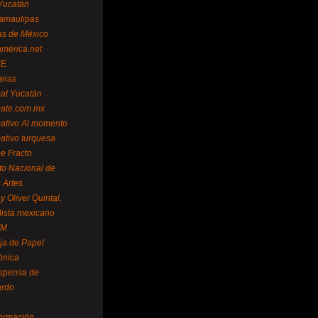
Yucatán
amaulipas
as de México
américa.net
NE
teras
mat Yucatán
mate.com.mx
mativo Al momento
mativo turquesa
me Fracto
uto Nacional de
 Artes
 Oliver Quintal,
dista mexicano
FM
ja de Papel
ónica
spensa de
ardo
formación