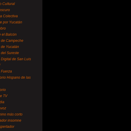
o Cultural
oscuro
ra Colectiva
e por Yucatán
ubro
 el Balcón
o de Campeche
o de Yucatán
 del Sureste
 Digital de San Luis
í
o Fuerza
torio Hispano de las
orio
se TV
dia
avoz
mino más corto
rador insomne
spertador