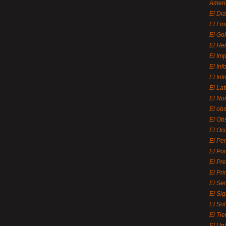
Ameri
El Di
El Fi
El Gol
El He
El Imp
El In
El Int
El La
El Nor
El ob
El Ob
El Oc
El Pe
El Por
El Pr
El Pri
El Se
El Sig
El So
El Ti
El Uni