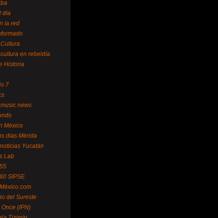
uba
l día
n la red
Informado
 Cultura
 cultura en rebeldía
e Historia
lo 7
cs
 music news
undo
ín México
s días Mérida
noticias Yucatán
s Lab
 55
 60 SIPSE
 México.com
o del Sureste
 Once (IPN)
la Tizimín