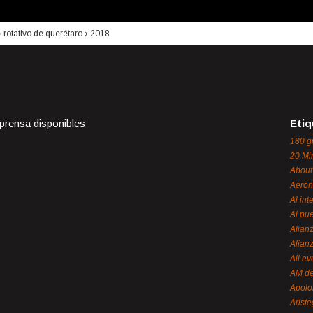
›
rotativo de querétaro
›
2018
 prensa disponibles
Etiq
180 g
20 Mi
About
Aeron
Al int
Al pue
Alian
Alian
All ev
AM de
Apol
Ariste