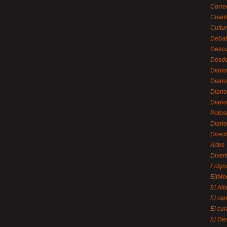
Corre
Cuart
Cultu
Debat
Desc
Desde
Diari
Diari
Diario
Diario
Potos
Diari
Direc
Artes
Divert
Eclip
EitMe
El Alt
El ca
El cu
El De