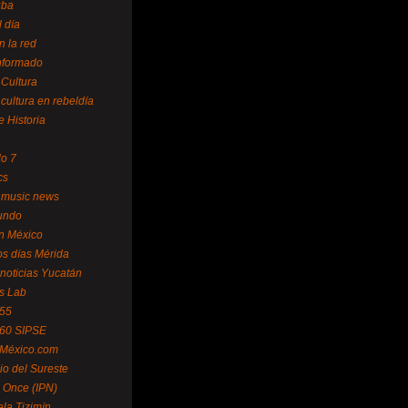
uba
l día
n la red
Informado
 Cultura
 cultura en rebeldía
e Historia
lo 7
cs
 music news
undo
ín México
s días Mérida
noticias Yucatán
s Lab
 55
 60 SIPSE
 México.com
o del Sureste
 Once (IPN)
la Tizimín