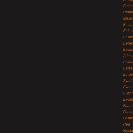
Embaj
Repúb
Méxic
Encue
Enfoq
EnViv
Escen
Escue
Artes
Estad
Estat
Euro
Syndr
Event 
Event
Excel
Fahre
Feest
Festi
Red
Fiest