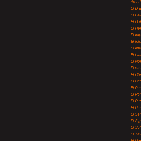
Ameri
El Di
El Fi
El Gol
El He
El Imp
El In
El Int
El La
El Nor
El ob
El Ob
El Oc
El Pe
El Por
El Pr
El Pri
El Se
El Sig
El So
El Ti
El Uni