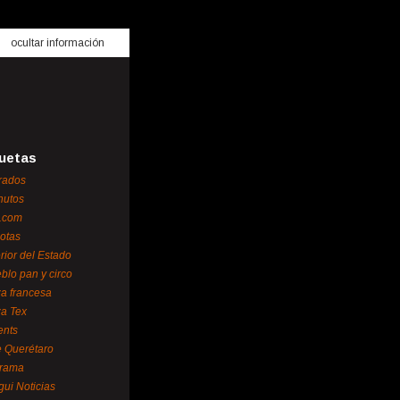
ocultar información
uetas
rados
nutos
.com
otas
erior del Estado
blo pan y circo
za francesa
za Tex
ents
 Querétaro
orama
gui Noticias