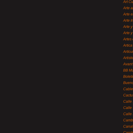
Art C
Arte a
Arte e
Arte 
Arte y
Arte y
Artes 
Artica
Artícu
Artisti
Avant
BB M
Bolet
Bueno
Cable
Cactu
Calle
Calle
Calle
Cambi
Canal
Cande