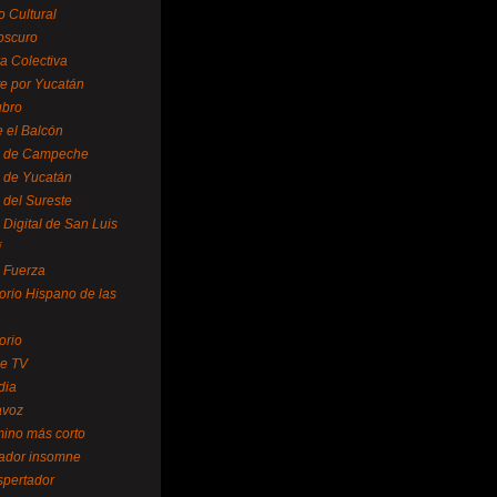
o Cultural
oscuro
ra Colectiva
e por Yucatán
ubro
 el Balcón
o de Campeche
o de Yucatán
 del Sureste
 Digital de San Luis
í
o Fuerza
torio Hispano de las
orio
se TV
dia
avoz
mino más corto
rador insomne
spertador