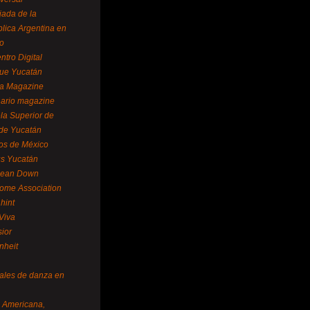
ada de la
lica Argentina en
o
ntro Digital
ue Yucatán
a Magazine
ario magazine
la Superior de
 de Yucatán
os de México
us Yucatán
pean Down
ome Association
hint
Viva
sior
nheit
vales de danza en
a Americana,