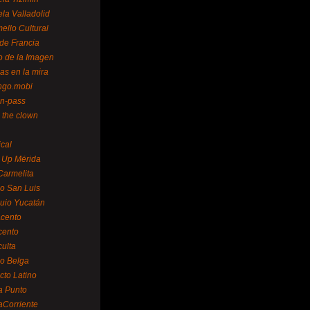
la Valladolid
ello Cultural
de Francia
o de la Imagen
as en la mira
ngo.mobi
n-pass
 the clown
ical
 Up Mérida
Carmelita
o San Luis
uio Yucatán
cento
cento
ulta
o Belga
cto Latino
a Punto
aCorriente