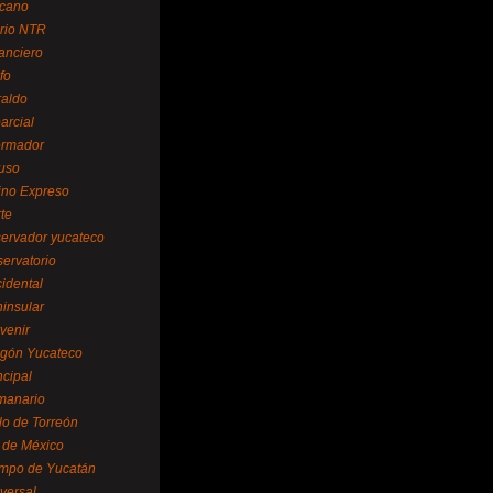
cano
ario NTR
nanciero
fo
raldo
arcial
formador
ruso
tino Expreso
te
servador yucateco
servatorio
cidental
ninsular
venir
egón Yucateco
ncipal
manario
lo de Torreón
l de México
empo de Yucatán
versal