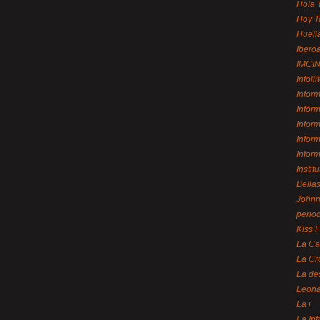
Hola 
Hoy T
Huell
Ibero
IMCI
Infolli
Infor
Infór
Infor
Infor
Infor
Instit
Bellas
Johnny
perio
Kiss 
La Ca
La Cr
La de
Leon
La i
La In