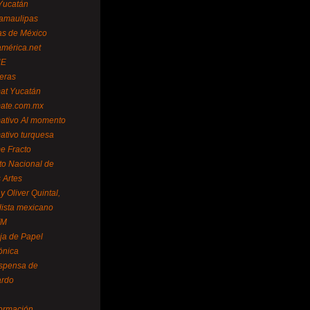
Yucatán
amaulipas
as de México
américa.net
NE
teras
mat Yucatán
mate.com.mx
mativo Al momento
mativo turquesa
me Fracto
uto Nacional de
 Artes
 Oliver Quintal,
dista mexicano
FM
ja de Papel
ónica
spensa de
ardo
formación