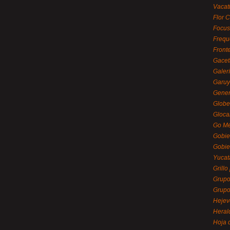
Vacat
Flor C
Focus
Frequ
Front
Gacet
Galerí
Garu
Gener
Globe
Gloca
Go Mé
Gobie
Gobie
Yucat
Grillo
Grupo
Grupo
Hejev
Heral
Hoja 