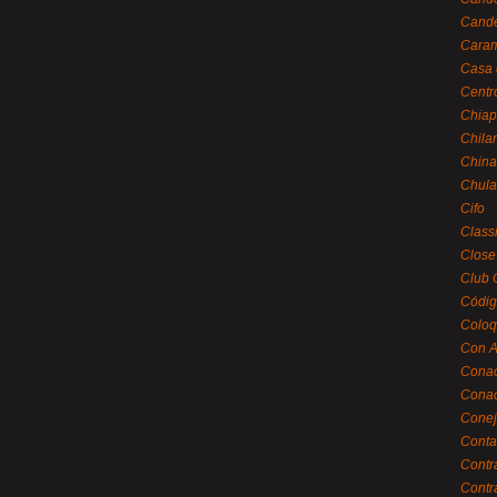
Cande
Caram
Casa 
Centr
Chiap
Chila
China
Chula
Cifo
Class
Close
Club 
Códig
Coloq
Con A
Cona
Conac
Conej
Conta
Contr
Contr