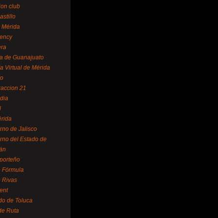
ion club
astillo
 Mérida
ency
era
a de Guanajuato
a Virtual de Mérida
yo
accion 21
dia
l
rida
rno de Jalisco
rno del Estado de
án
 porteño
 Fórmula
 Rivas
ent
do de Toluca
de Ruta