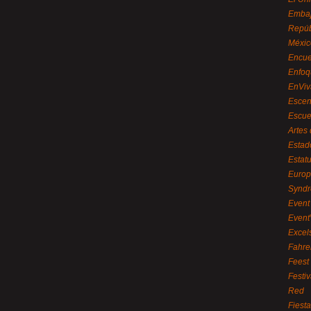
Embaj
Repúb
Méxic
Encue
Enfoq
EnViv
Escen
Escue
Artes
Estad
Estat
Euro
Syndr
Event 
Event
Excel
Fahre
Feest
Festi
Red
Fiest