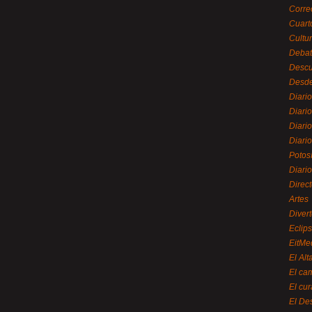
Corre
Cuart
Cultu
Debat
Desc
Desde
Diari
Diari
Diario
Diario
Potos
Diari
Direc
Artes
Divert
Eclip
EitMe
El Alt
El ca
El cu
El De