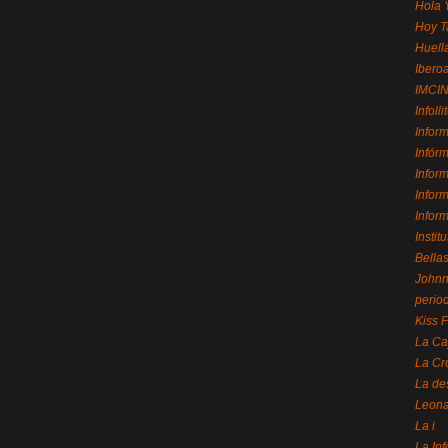
Hola 
Hoy T
Huell
Ibero
IMCI
Infolli
Infor
Infór
Infor
Infor
Infor
Instit
Bellas
Johnny
perio
Kiss 
La Ca
La Cr
La de
Leon
La i
La In