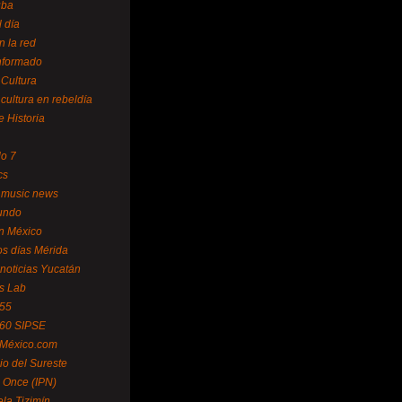
uba
l día
n la red
Informado
 Cultura
 cultura en rebeldía
e Historia
lo 7
cs
 music news
undo
ín México
s días Mérida
noticias Yucatán
s Lab
 55
 60 SIPSE
 México.com
o del Sureste
 Once (IPN)
la Tizimín