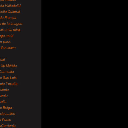
la Valladolid
ello Cultural
de Francia
o de la Imagen
as en la mira
ngo.mobi
n-pass
 the clown
ical
 Up Mérida
Carmelita
o San Luis
uio Yucatán
cento
cento
ulta
o Belga
cto Latino
a Punto
aCorriente