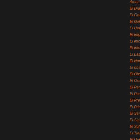
Ameri
El Di
El Fi
El Gol
El He
El Imp
El In
El Int
El La
El Nor
El ob
El Ob
El Oc
El Pe
El Por
El Pr
El Pri
El Se
El Sig
El So
El Ti
El Uni