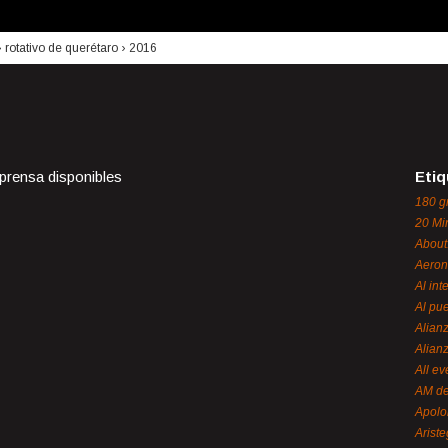
›
rotativo de querétaro
›
2016
 prensa disponibles
Etiq
180 g
20 Mi
About
Aeron
Al int
Al pue
Alian
Alian
All ev
AM de
Apol
Ariste