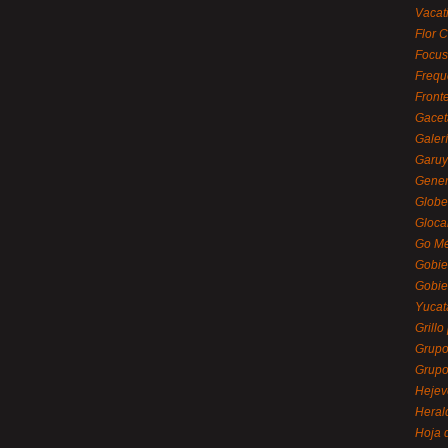
Vacat
Flor C
Focus
Frequ
Front
Gacet
Galerí
Garu
Gener
Globe
Gloca
Go Mé
Gobie
Gobie
Yucat
Grillo
Grupo
Grupo
Hejev
Heral
Hoja 