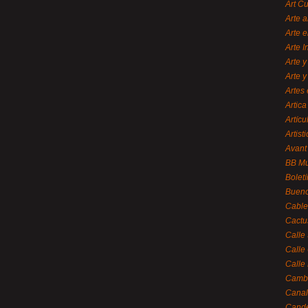
Art C
Arte a
Arte e
Arte 
Arte y
Arte y
Artes 
Artica
Artícu
Artisti
Avant
BB M
Bolet
Bueno
Cable
Cactu
Calle
Calle
Calle
Cambi
Canal
Cande