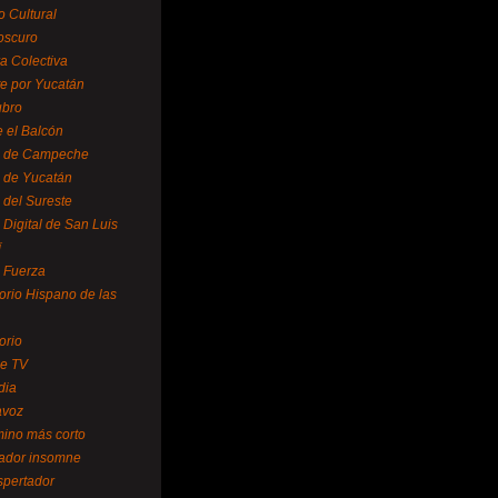
o Cultural
oscuro
ra Colectiva
e por Yucatán
ubro
 el Balcón
o de Campeche
o de Yucatán
 del Sureste
 Digital de San Luis
í
o Fuerza
torio Hispano de las
orio
se TV
dia
avoz
mino más corto
rador insomne
spertador