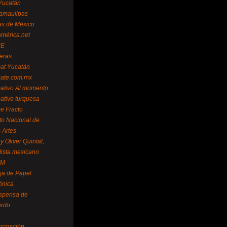
Yucatán
amaulipas
as de México
américa.net
NE
teras
mat Yucatán
mate.com.mx
mativo Al momento
mativo turquesa
me Fracto
uto Nacional de
 Artes
 Oliver Quintal,
dista mexicano
FM
ja de Papel
ónica
spensa de
ardo
formación