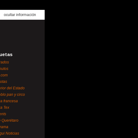
ocultar información
uetas
rados
nutos
.com
otas
erior del Estado
blo pan y circo
za francesa
za Tex
ents
 Querétaro
orama
gui Noticias