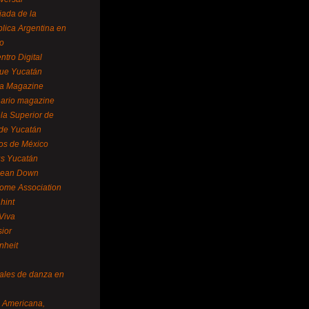
ada de la
lica Argentina en
o
ntro Digital
ue Yucatán
a Magazine
ario magazine
la Superior de
 de Yucatán
os de México
us Yucatán
pean Down
ome Association
hint
Viva
sior
nheit
vales de danza en
a Americana,