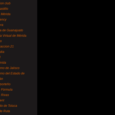
ion club
astillo
 Mérida
ency
era
a de Guanajuato
a Virtual de Mérida
yo
accion 21
dia
l
rida
rno de Jalisco
rno del Estado de
án
 porteño
 Fórmula
 Rivas
ent
do de Toluca
de Ruta