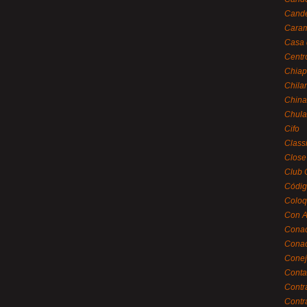
Cande
Caram
Casa 
Centr
Chiap
Chila
China
Chula
Cifo
Class
Close
Club 
Códig
Coloq
Con A
Cona
Conac
Conej
Conta
Contr
Contr