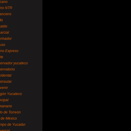
cano
ario NTR
nanciero
fo
raldo
arcial
formador
ruso
tino Expreso
te
servador yucateco
servatorio
cidental
ninsular
venir
egón Yucateco
ncipal
manario
lo de Torreón
l de México
empo de Yucatán
versal