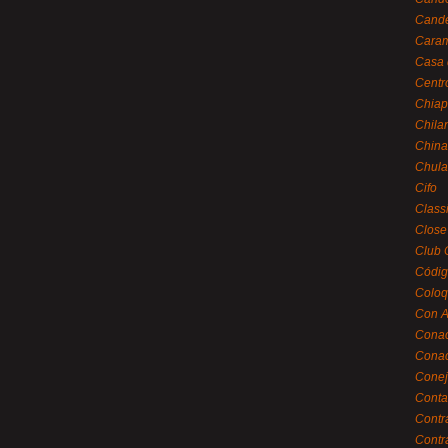
Cande
Caram
Casa 
Centr
Chiap
Chila
China
Chula
Cifo
Class
Close
Club 
Códig
Coloq
Con A
Cona
Conac
Conej
Conta
Contr
Contr