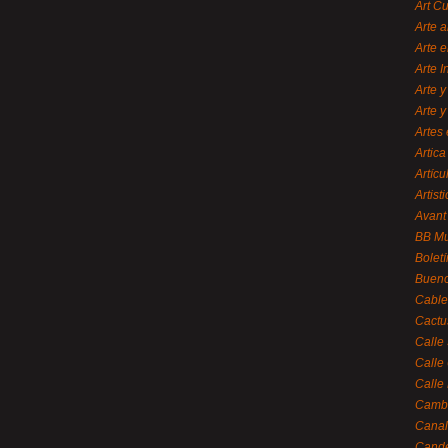
Art C
Arte a
Arte e
Arte 
Arte y
Arte y
Artes 
Artica
Artícu
Artisti
Avant
BB M
Bolet
Bueno
Cable
Cactu
Calle
Calle
Calle
Cambi
Canal
Cande