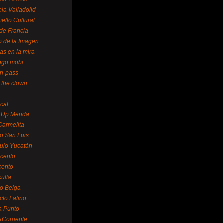
la Valladolid
ello Cultural
de Francia
o de la Imagen
as en la mira
ngo.mobi
n-pass
 the clown
ical
 Up Mérida
Carmelita
o San Luis
uio Yucatán
cento
cento
ulta
o Belga
cto Latino
a Punto
aCorriente