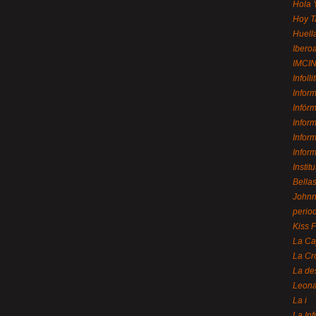
Hola 
Hoy T
Huell
Ibero
IMCI
Infolli
Infor
Infór
Infor
Infor
Infor
Instit
Bellas
Johnny
perio
Kiss 
La Ca
La Cr
La de
Leon
La i
La In