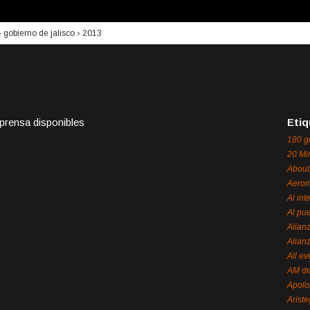
›
gobierno de jalisco
›
2013
 prensa disponibles
Etiq
180 g
20 Mi
About
Aeron
Al int
Al pue
Alian
Alian
All ev
AM de
Apol
Ariste