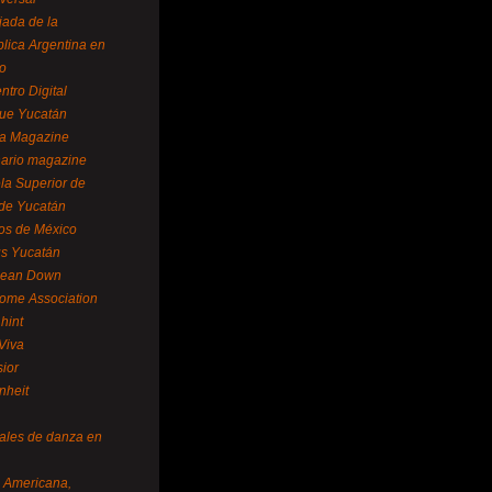
ada de la
lica Argentina en
o
ntro Digital
ue Yucatán
a Magazine
ario magazine
la Superior de
 de Yucatán
os de México
us Yucatán
pean Down
ome Association
hint
Viva
sior
nheit
vales de danza en
a Americana,