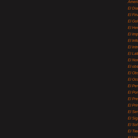
Ameri
El Di
El Fi
El Gol
El He
El Imp
El In
El Int
El La
El Nor
El ob
El Ob
El Oc
El Pe
El Por
El Pr
El Pri
El Se
El Sig
El So
El Ti
El Uni