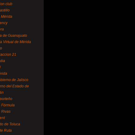
ion club
astillo
 Mérida
ency
era
a de Guanajuato
a Virtual de Mérida
yo
accion 21
dia
l
rida
bierno de Jalisco
rno del Estado de
án
 porteño
 Fórmula
 Rivas
ent
do de Toluca
de Ruta