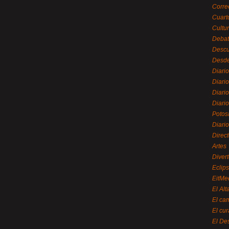
Corre
Cuart
Cultu
Debat
Desc
Desde
Diari
Diari
Diario
Diario
Potos
Diari
Direc
Artes
Divert
Eclip
EitMe
El Alt
El ca
El cu
El De