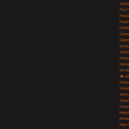
Vacat
Flor C
Focus
Frequ
Front
Gacet
Galerí
Garu
Gener
Globe
Gloca
Go Mé
Go
Gobie
Yucat
Grillo
Grupo
Grupo
Hejev
Heral
Hoja 