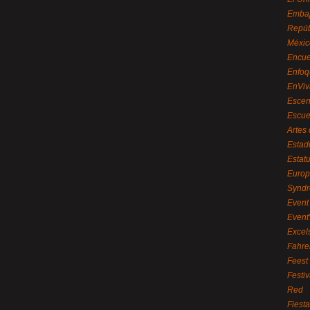
Embaj
Repúb
Méxic
Encue
Enfoq
EnViv
Escen
Escue
Artes
Estad
Estat
Euro
Syndr
Event 
Event
Excel
Fahre
Feest
Festi
Red
Fiest