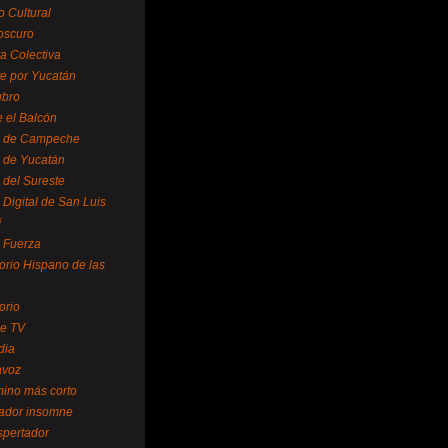
o Cultural
oscuro
ra Colectiva
e por Yucatán
ubro
 el Balcón
o de Campeche
o de Yucatán
 del Sureste
 Digital de San Luis
í
o Fuerza
torio Hispano de las
orio
se TV
dia
avoz
mino más corto
rador insomne
spertador