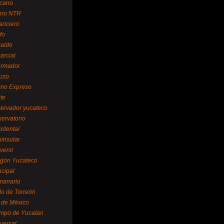
cano
ario NTR
nanciero
fo
raldo
arcial
formador
ruso
tino Expreso
te
servador yucateco
servatorio
cidental
ninsular
venir
egón Yucateco
ncipal
manario
lo de Torreón
l de México
empo de Yucatán
versal