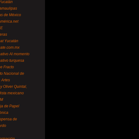
Yucatán
amaulipas
as de México
américa.net
NE
teras
mat Yucatán
mate.com.mx
mativo Al momento
mativo turquesa
me Fracto
uto Nacional de
 Artes
 Oliver Quintal,
dista mexicano
FM
ja de Papel
ónica
spensa de
ardo
formación