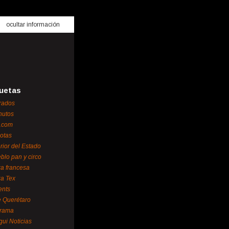
ocultar información
uetas
rados
nutos
.com
otas
erior del Estado
blo pan y circo
za francesa
za Tex
ents
 Querétaro
orama
gui Noticias