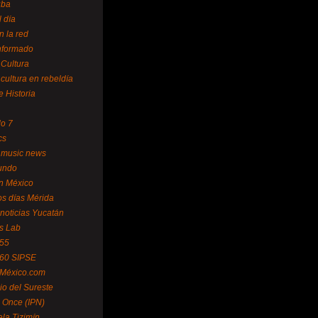
uba
l día
n la red
Informado
 Cultura
 cultura en rebeldía
e Historia
lo 7
cs
 music news
undo
ín México
s días Mérida
noticias Yucatán
s Lab
 55
 60 SIPSE
 México.com
o del Sureste
 Once (IPN)
la Tizimín