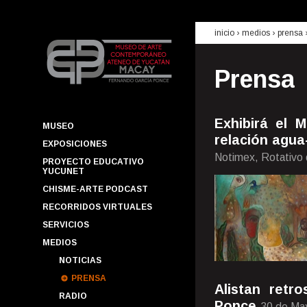
inicio
› medios ›
prensa
Prensa
Exhibirá el 
MUSEO
relación agu
EXPOSICIONES
Notimex, Rotativo 
PROYECTO EDUCATIVO
YUCUNET
CHISME-ARTE PODCAST
RECORRIDOS VIRTUALES
SERVICIOS
MEDIOS
NOTICIAS
PRENSA
Alistan retr
RADIO
Ponce
30 de Ma