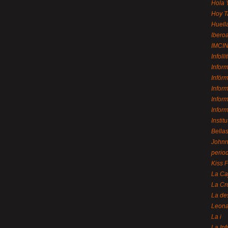
Hola 
Hoy T
Huell
Ibero
IMCI
Infolli
Infor
Infór
Infor
Infor
Infor
Instit
Bellas
Johnny
perio
Kiss 
La Ca
La Cr
La de
Leon
La i
La In