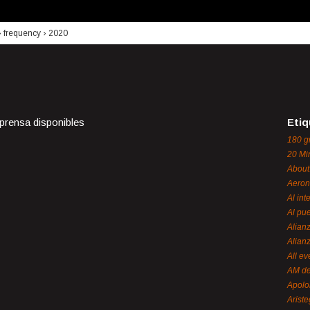
›
frequency
›
2020
 prensa disponibles
Etiq
180 g
20 Mi
About
Aeron
Al int
Al pue
Alian
Alian
All ev
AM de
Apol
Ariste