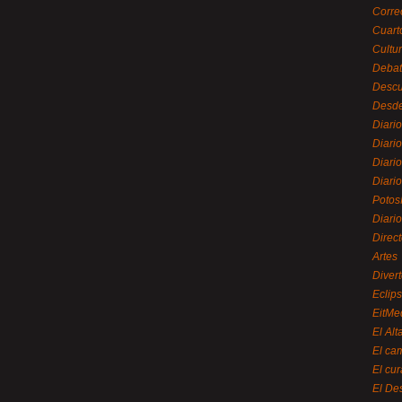
Corre
Cuart
Cultu
Debat
Desc
Desde
Diari
Diari
Diario
Diario
Potos
Diari
Direc
Artes
Divert
Eclip
EitMe
El Alt
El ca
El cu
El De