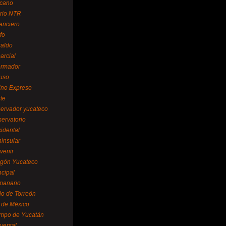
cano
ario NTR
nanciero
fo
raldo
arcial
formador
ruso
tino Expreso
te
servador yucateco
servatorio
cidental
ninsular
venir
egón Yucateco
ncipal
manario
lo de Torreón
l de México
empo de Yucatán
versal