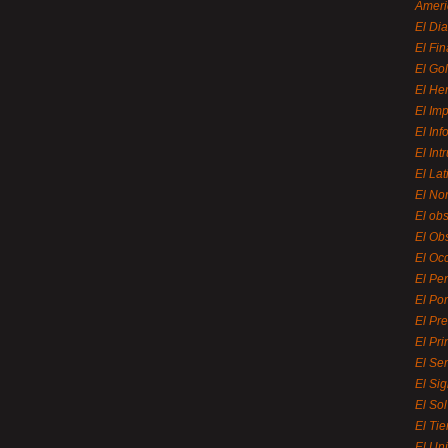
Ameri
El Di
El Fi
El Gol
El He
El Imp
El In
El Int
El La
El Nor
El ob
El Ob
El Oc
El Pe
El Por
El Pr
El Pri
El Se
El Sig
El So
El Ti
El Uni