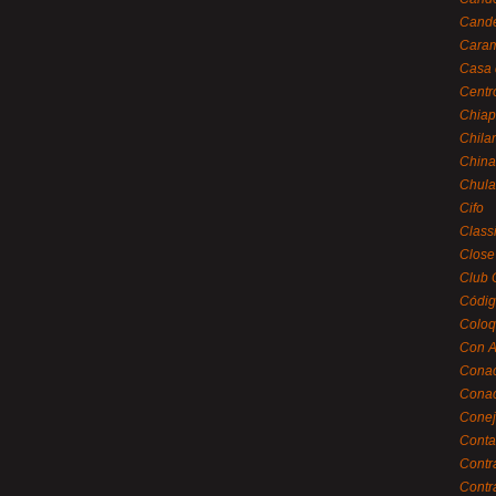
Cande
Caram
Casa 
Centr
Chiap
Chila
China
Chula
Cifo
Class
Close
Club 
Códig
Coloq
Con A
Cona
Conac
Conej
Conta
Contr
Contr