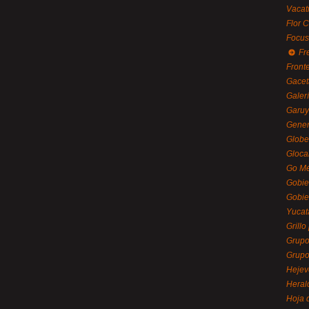
Vacat
Flor C
Focus
Fr
Front
Gacet
Galerí
Garu
Gener
Globe
Gloca
Go Mé
Gobie
Gobie
Yucat
Grillo
Grupo
Grupo
Hejev
Heral
Hoja 