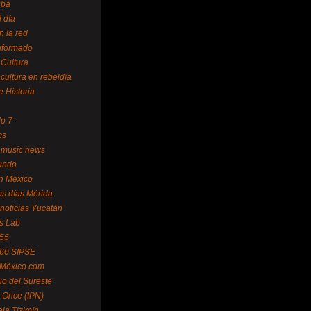
uba
l día
n la red
Informado
 Cultura
 cultura en rebeldía
e Historia
lo 7
cs
 music news
undo
ín México
s días Mérida
noticias Yucatán
s Lab
 55
 60 SIPSE
 México.com
o del Sureste
 Once (IPN)
la Tizimín