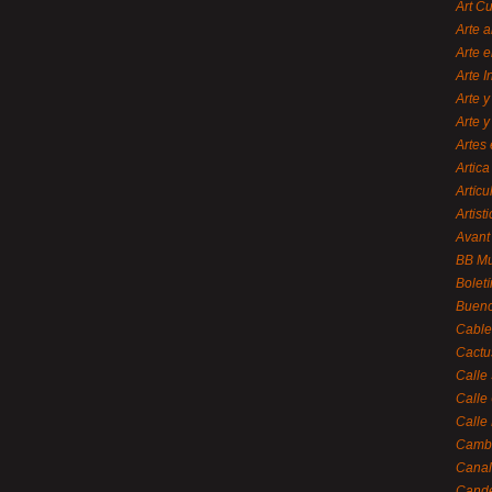
Art C
Arte a
Arte e
Arte 
Arte y
Arte y
Artes 
Artica
Artícu
Artisti
Avant
BB M
Bolet
Bueno
Cable
Cactu
Calle
Calle
Calle
Cambi
Canal
Cande