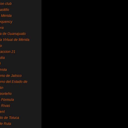
ion club
astillo
 Mérida
equency
era
a de Guanajuato
a Virtual de Mérida
yo
accion 21
dia
l
rida
rno de Jalisco
rno del Estado de
án
 porteño
 Fórmula
 Rivas
ent
do de Toluca
de Ruta