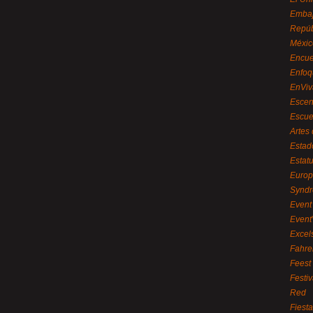
Embaj
Repúb
Méxic
Encue
Enfoq
EnViv
Escen
Escue
Artes
Estad
Estat
Euro
Syndr
Event 
Event
Excel
Fahre
Feest
Festi
Red
Fiest