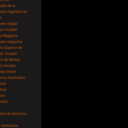
ada de la
lica Argentina en
o
ntro Digital
ue Yucatán
a Magazine
ario magazine
la Superior de
 de Yucatán
os de México
us Yucatán
pean Down
ome Association
hint
Viva
sior
nheit
vales de danza en
a Americana,