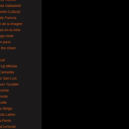
la Valladolid
ello Cultural
de Francia
o de la Imagen
as en la mira
ngo.mobi
n-pass
 the clown
ical
 Up Mérida
Carmelita
o San Luis
uio Yucatán
cento
cento
ulta
o Belga
cto Latino
a Punto
aCorriente