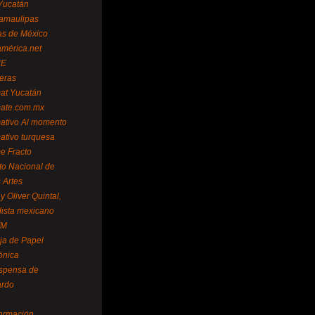
Yucatán
amaulipas
as de México
américa.net
NE
teras
mat Yucatán
mate.com.mx
mativo Al momento
mativo turquesa
me Fracto
uto Nacional de
 Artes
 Oliver Quintal,
dista mexicano
FM
ja de Papel
ónica
spensa de
ardo
formación