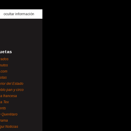
ocultar información
uetas
rados
nutos
.com
otas
erior del Estado
blo pan y circo
za francesa
za Tex
ents
 Querétaro
orama
gui Noticias