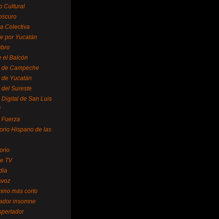
o Cultural
oscuro
ra Colectiva
e por Yucatán
ubro
 el Balcón
o de Campeche
o de Yucatán
 del Sureste
 Digital de San Luis
í
o Fuerza
torio Hispano de las
orio
se TV
dia
avoz
mino más corto
rador insomne
spertador