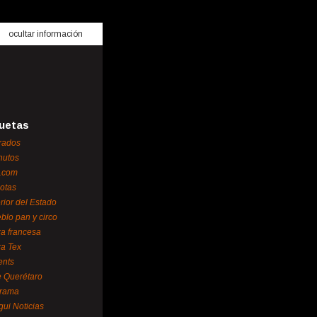
ocultar información
uetas
rados
nutos
.com
otas
erior del Estado
blo pan y circo
za francesa
za Tex
ents
 Querétaro
orama
gui Noticias