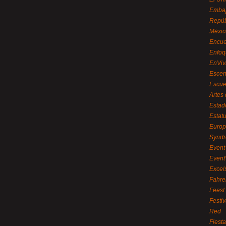
Embaj
Repúb
Méxic
Encue
Enfoq
EnViv
Escen
Escue
Artes
Estad
Estat
Euro
Syndr
Event 
Event
Excel
Fahre
Feest
Festi
Red
Fiest