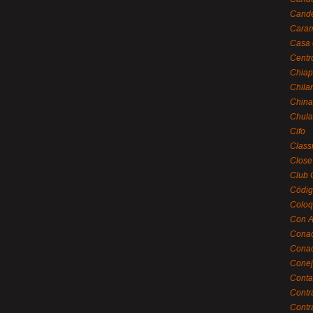
Cande
Caram
Casa 
Centr
Chiap
Chila
China
Chula
Cifo
Class
Close
Club 
Códig
Coloq
Con A
Cona
Conac
Conej
Conta
Contr
Contr