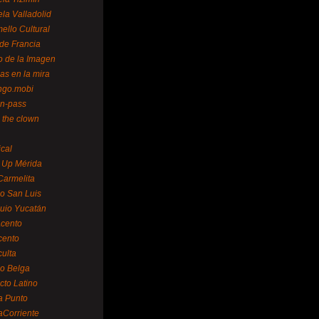
la Valladolid
ello Cultural
de Francia
o de la Imagen
as en la mira
ngo.mobi
n-pass
 the clown
ical
 Up Mérida
Carmelita
o San Luis
uio Yucatán
cento
cento
ulta
o Belga
cto Latino
a Punto
aCorriente