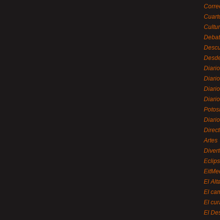
Corre
Cuart
Cultu
Debat
Desc
Desde
Diari
Diari
Diario
Diario
Potos
Diari
Direc
Artes
Divert
Eclip
EitMe
El Alt
El ca
El cu
El De