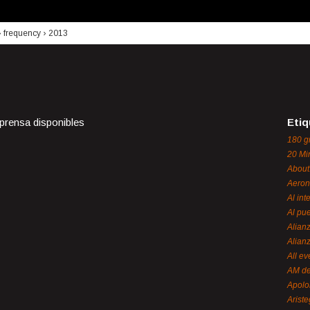
›
frequency
›
2013
 prensa disponibles
Etiq
180 g
20 Mi
About
Aeron
Al int
Al pue
Alian
Alian
All ev
AM de
Apol
Ariste