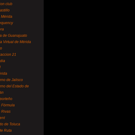
ion club
astillo
 Mérida
equency
era
a de Guanajuato
a Virtual de Mérida
yo
accion 21
dia
l
rida
rno de Jalisco
rno del Estado de
án
 porteño
 Fórmula
 Rivas
ent
do de Toluca
de Ruta