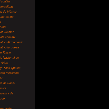
Yucatán
amaulipas
as de México
américa.net
NE
teras
mat Yucatán
mate.com.mx
mativo Al momento
mativo turquesa
me Fracto
uto Nacional de
 Artes
 Oliver Quintal,
dista mexicano
FM
ja de Papel
ónica
spensa de
ardo
formación