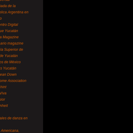
ada de la
lica Argentina en
o
ntro Digital
ue Yucatán
a Magazine
ario magazine
la Superior de
 de Yucatán
os de México
us Yucatán
pean Down
ome Association
hint
Viva
sior
nheit
vales de danza en
a Americana,