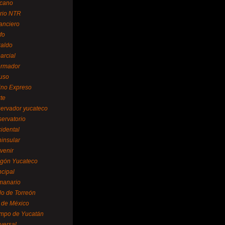
cano
ario NTR
nanciero
fo
raldo
arcial
formador
ruso
tino Expreso
te
servador yucateco
servatorio
cidental
ninsular
venir
egón Yucateco
ncipal
manario
lo de Torreón
l de México
empo de Yucatán
versal