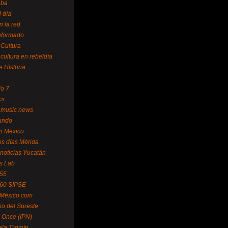
uba
l día
n la red
Informado
 Cultura
 cultura en rebeldía
e Historia
lo 7
cs
 music news
undo
ín México
s días Mérida
noticias Yucatán
s Lab
 55
 60 SIPSE
 México.com
o del Sureste
 Once (IPN)
la Tizimín