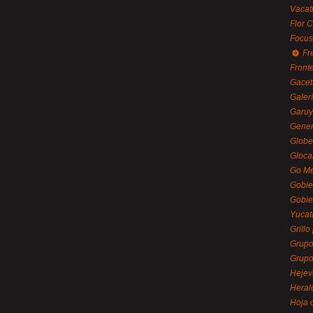
Vacat
Flor C
Focus
Fr
Front
Gacet
Galerí
Garu
Gener
Globe
Gloca
Go Mé
Gobie
Gobie
Yucat
Grillo
Grupo
Grupo
Hejev
Heral
Hoja 