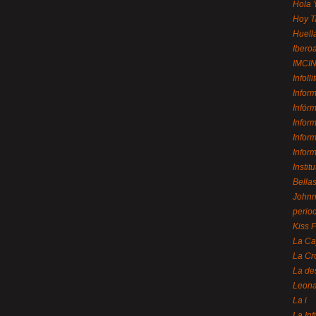
Hola 
Hoy T
Huell
Ibero
IMCI
Infolli
Infor
Infór
Infor
Infor
Infor
Instit
Bellas
Johnny
perio
Kiss 
La Ca
La Cr
La de
Leon
La i
La In