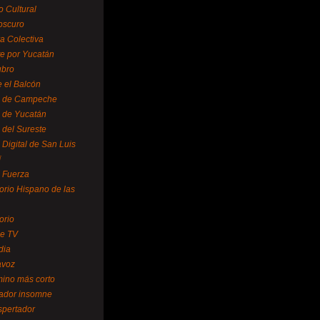
o Cultural
oscuro
ra Colectiva
e por Yucatán
ubro
 el Balcón
o de Campeche
o de Yucatán
 del Sureste
 Digital de San Luis
í
o Fuerza
torio Hispano de las
orio
se TV
dia
avoz
mino más corto
rador insomne
spertador