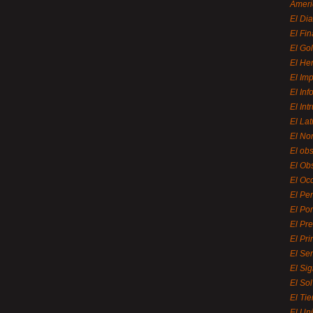
Ameri
El Di
El Fi
El Gol
El He
El Imp
El In
El Int
El La
El Nor
El ob
El Ob
El Oc
El Pe
El Por
El Pr
El Pri
El Se
El Sig
El So
El Ti
El Uni