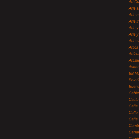
Art C
Arte a
Arte e
Arte 
Arte y
Arte y
Artes 
Artica
Artícu
Artisti
Avant
BB M
Bolet
Bueno
Cable
Cactu
Calle
Calle
Calle
Cambi
Canal
Cande