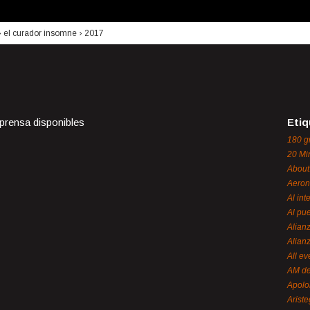
›
el curador insomne
›
2017
 prensa disponibles
Etiq
180 g
20 Mi
About
Aeron
Al int
Al pue
Alian
Alian
All ev
AM de
Apol
Ariste