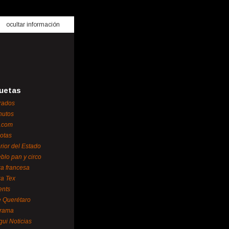
ocultar información
uetas
rados
nutos
.com
otas
erior del Estado
blo pan y circo
za francesa
za Tex
ents
 Querétaro
orama
gui Noticias