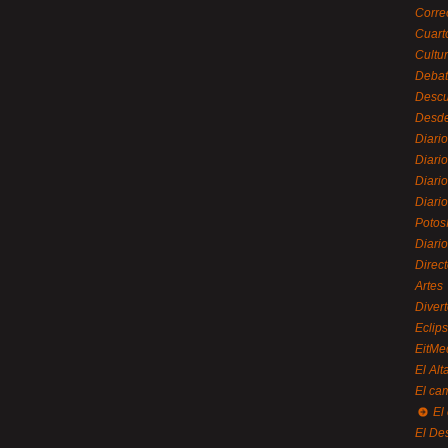
Corre
Cuart
Cultu
Debat
Desc
Desde
Diari
Diari
Diario
Diario
Potos
Diari
Direc
Artes
Divert
Eclip
EitMe
El Alt
El ca
El
El De