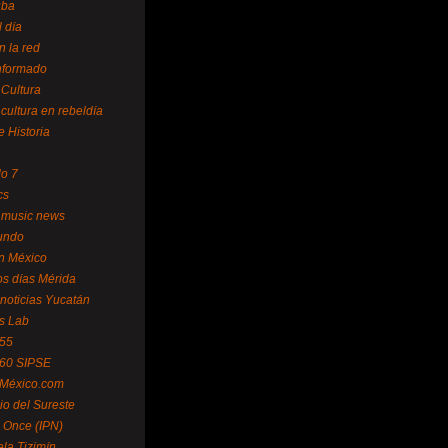
uba
l día
n la red
Informado
 Cultura
 cultura en rebeldía
e Historia
lo 7
cs
 music news
undo
ín México
s días Mérida
noticias Yucatán
s Lab
 55
 60 SIPSE
 México.com
o del Sureste
 Once (IPN)
la Tizimín