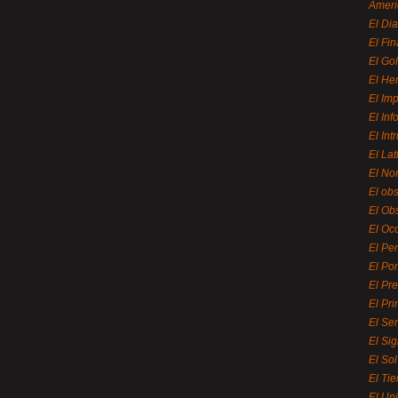
Ameri
El Di
El Fi
El Gol
El He
El Imp
El In
El Int
El La
El Nor
El ob
El Ob
El Oc
El Pe
El Por
El Pr
El Pri
El Se
El Sig
El So
El Ti
El Uni