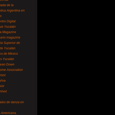
ada de la
lica Argentina en
o
ntro Digital
ue Yucatán
a Magazine
ario magazine
la Superior de
 de Yucatán
os de México
us Yucatán
pean Down
ome Association
hint
Viva
sior
nheit
vales de danza en
a Americana,