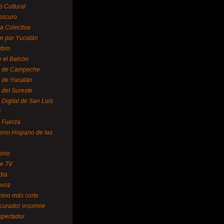
o Cultural
oscuro
ra Colectiva
e por Yucatán
ubro
 el Balcón
o de Campeche
o de Yucatán
 del Sureste
 Digital de San Luis
í
o Fuerza
torio Hispano de las
orio
se TV
dia
avoz
mino más corto
 curador insomne
spertador