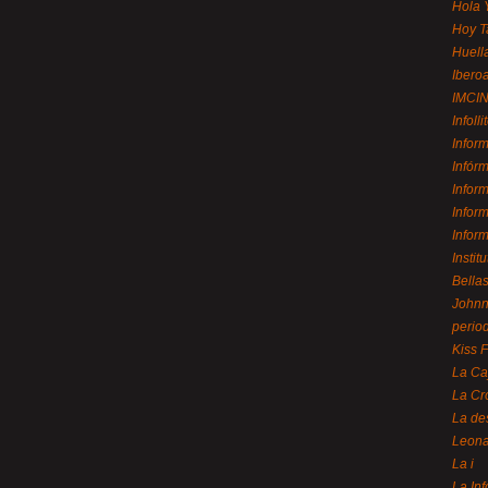
Hola 
Hoy T
Huell
Ibero
IMCI
Infolli
Infor
Infór
Infor
Infor
Infor
Instit
Bellas
Johnny
perio
Kiss 
La Ca
La Cr
La de
Leon
La i
La In