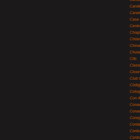
Cande
Caram
Casa 
Centr
Chiap
Chila
China
Chula
Cifo
Class
Close
Club 
Códig
Coloq
Con A
Cona
Conac
Conej
Conta
Contr
Contr