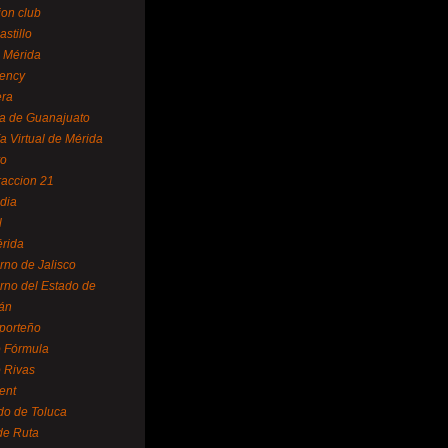
ion club
astillo
 Mérida
ency
era
a de Guanajuato
a Virtual de Mérida
yo
accion 21
dia
l
rida
rno de Jalisco
rno del Estado de
án
 porteño
 Fórmula
 Rivas
ent
do de Toluca
de Ruta