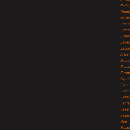
Embaj
Repúb
Méxic
Encue
Enfoq
EnViv
Escen
Escue
Artes
Estad
Estat
Euro
Syndr
Event 
Event
Excel
Fahre
Feest
Festi
Red
Fiest