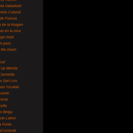
la Valladolid
ello Cultural
de Francia
o de la Imagen
as en la mira
ngo.mobi
n-pass
 the clown
ical
 Up Mérida
Carmelita
o San Luis
uio Yucatán
cento
cento
ulta
o Belga
cto Latino
a Punto
aCorriente