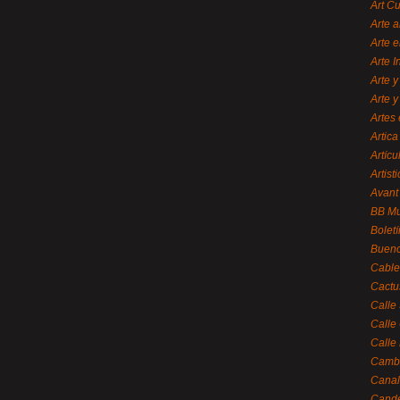
Art C
Arte a
Arte e
Arte 
Arte y
Arte y
Artes 
Artica
Artícu
Artisti
Avant
BB M
Bolet
Bueno
Cable
Cactu
Calle
Calle
Calle
Cambi
Canal
Cande