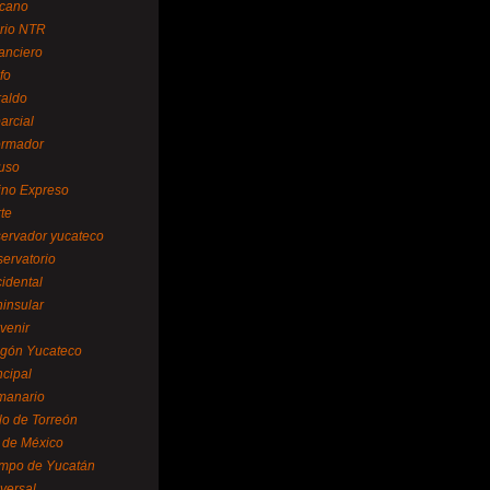
cano
ario NTR
nanciero
fo
raldo
arcial
formador
ruso
tino Expreso
te
servador yucateco
servatorio
cidental
ninsular
venir
egón Yucateco
ncipal
manario
lo de Torreón
l de México
empo de Yucatán
versal