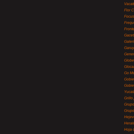
Vacat
Flor C
Focus
Frequ
Front
Gacet
Galerí
Garu
Gener
Globe
Gloca
Go Mé
Gobie
Gobie
Yucat
Grillo
Grupo
Grupo
Hejev
Heral
Hoja 