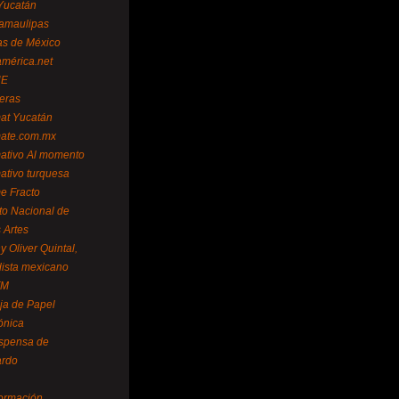
Yucatán
amaulipas
as de México
américa.net
NE
teras
mat Yucatán
mate.com.mx
mativo Al momento
mativo turquesa
me Fracto
uto Nacional de
 Artes
 Oliver Quintal,
dista mexicano
FM
ja de Papel
ónica
spensa de
ardo
formación