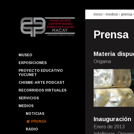
inicio
› medios ›
prensa
Prensa
Materia dispu
MUSEO
Origama
EXPOSICIONES
PROYECTO EDUCATIVO
YUCUNET
CHISME-ARTE PODCAST
RECORRIDOS VIRTUALES
SERVICIOS
MEDIOS
NOTICIAS
Inauguración
PRENSA
Enero de 2013
RADIO
Infolliteras, Origam