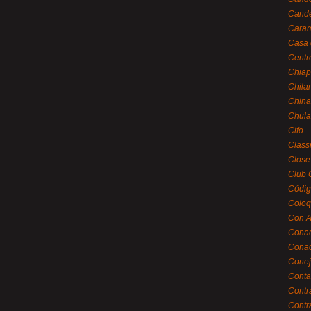
Cande
Caram
Casa 
Centr
Chiap
Chila
China
Chula
Cifo
Class
Close
Club 
Códig
Coloq
Con A
Cona
Conac
Conej
Conta
Contr
Contr