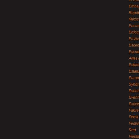
Embaj
Repúb
Méxic
Encue
Enfoq
EnViv
Escen
Escue
Artes
Estad
Estat
Euro
Syndr
Event 
Event
Excel
Fahre
Feest
Festi
Red
Fiest