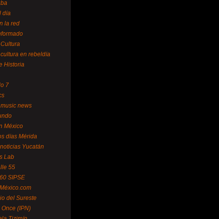
uba
l día
n la red
Informado
 Cultura
 cultura en rebeldía
e Historia
lo 7
cs
 music news
undo
ín México
s días Mérida
noticias Yucatán
s Lab
lle 55
 60 SIPSE
 México.com
o del Sureste
 Once (IPN)
la Tizimín