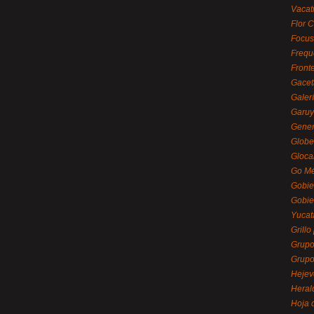
Vacat
Flor C
Focus
Frequ
Front
Gacet
Galerí
Garu
Gener
Globe
Gloca
Go Mé
Gobie
Gobie
Yucat
Grillo
Grupo
Grupo
Hejev
Heral
Hoja 