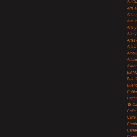
Art C
Arte a
Arte e
Arte 
Arte y
Arte y
Artes 
Artica
Artícu
Artisti
Avant
BB M
Bolet
Bueno
Cable
Cactu
Ca
Calle
Calle
Cambi
Canal
Cande