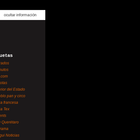
ocultar información
uetas
rados
nutos
.com
otas
erior del Estado
blo pan y circo
za francesa
za Tex
ents
 Querétaro
orama
gui Noticias