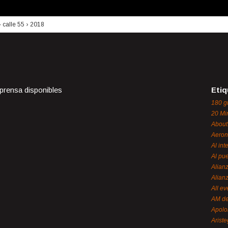
›
calle 55
›
2018
 prensa disponibles
Etiq
180 g
20 Mi
About
Aeron
Al int
Al pue
Alian
Alian
All ev
AM de
Apol
Ariste