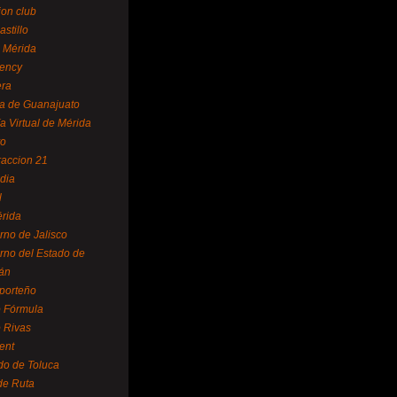
ion club
astillo
 Mérida
ency
era
a de Guanajuato
a Virtual de Mérida
yo
accion 21
dia
l
rida
rno de Jalisco
rno del Estado de
án
 porteño
 Fórmula
 Rivas
ent
do de Toluca
de Ruta