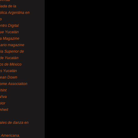
ada de la
lica Argentina en
o
ntro Digital
ue Yucatán
a Magazine
ario magazine
la Superior de
 de Yucatán
os de México
us Yucatán
pean Down
ome Association
hint
Viva
sior
nheit
vales de danza en
a Americana,