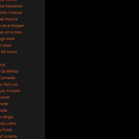
la Valladolid
ello Cultural
de Francia
o de la Imagen
as en la mira
ngo.mobi
n-pass
 the clown
ical
 Up Mérida
Carmelita
o San Luis
uio Yucatán
cento
cento
ulta
o Belga
cto Latino
a Punto
aCorriente