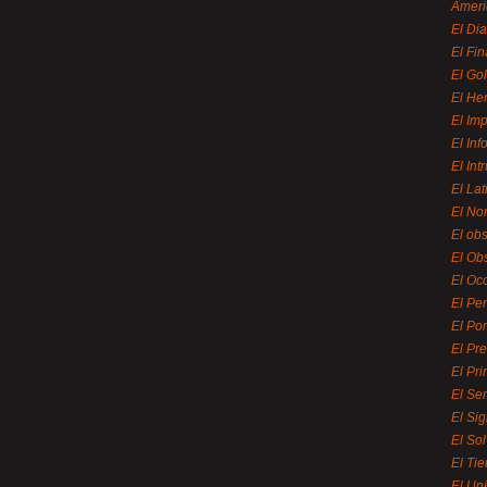
Ameri
El Di
El Fi
El Gol
El He
El Imp
El In
El Int
El La
El Nor
El ob
El Ob
El Oc
El Pe
El Por
El Pr
El Pri
El Se
El Sig
El So
El Ti
El Uni