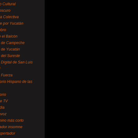
o Cultural
oscuro
ra Colectiva
e por Yucatán
ubro
 el Balcón
o de Campeche
o de Yucatán
 del Sureste
 Digital de San Luis
í
o Fuerza
torio Hispano de las
orio
se TV
dia
avoz
mino más corto
rador insomne
spertador