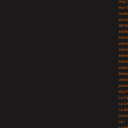
Hola 
Hoy T
Huell
Ibero
IMCI
Infolli
Infor
Infór
Infor
Infor
Infor
Instit
Bellas
Johnny
perio
Kiss 
La Ca
La Cr
La de
Leon
La i
La In