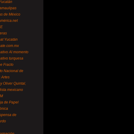
Yucatán
amaulipas
as de México
américa.net
NE
teras
mat Yucatán
mate.com.mx
mativo Al momento
mativo turquesa
me Fracto
uto Nacional de
 Artes
 Oliver Quintal,
dista mexicano
FM
ja de Papel
ónica
spensa de
ardo
formación