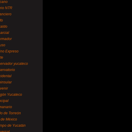
cano
ario NTR
nanciero
fo
raldo
arcial
formador
ruso
tino Expreso
te
servador yucateco
servatorio
cidental
ninsular
venir
egón Yucateco
ncipal
manario
lo de Torreón
l de México
empo de Yucatán
versal