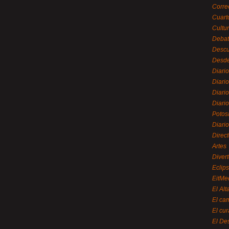
Corre
Cuart
Cultu
Debat
Desc
Desde
Diari
Diari
Diario
Diario
Potos
Diari
Direc
Artes
Divert
Eclip
EitMe
El Alt
El ca
El cu
El De