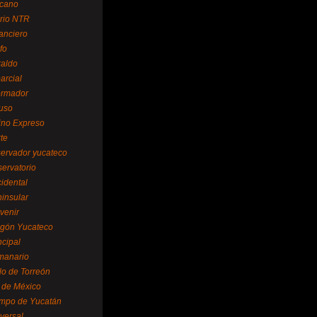
cano
ario NTR
nanciero
fo
raldo
arcial
formador
ruso
tino Expreso
te
servador yucateco
servatorio
cidental
ninsular
venir
egón Yucateco
ncipal
manario
lo de Torreón
l de México
empo de Yucatán
versal