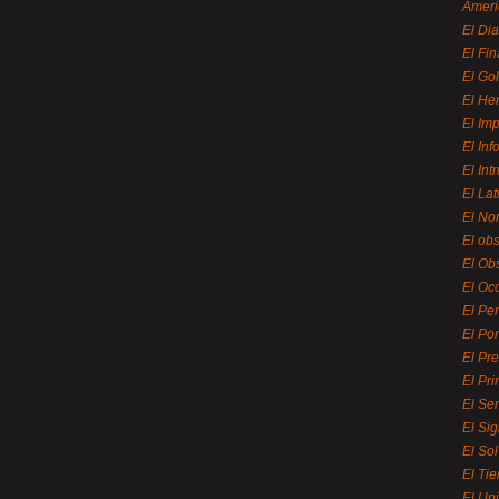
Ameri
El Di
El Fi
El Gol
El He
El Imp
El In
El Int
El La
El Nor
El ob
El Ob
El Oc
El Pe
El Por
El Pr
El Pri
El Se
El Sig
El So
El Ti
El Uni