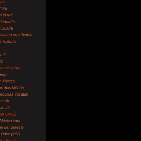
uba
l día
n la red
Informado
 Cultura
 cultura en rebeldía
e Historia
lo 7
cs
 music news
undo
ín México
s días Mérida
noticias Yucatán
s Lab
lle 55
 60 SIPSE
 México.com
o del Sureste
 Once (IPN)
la Tizimín