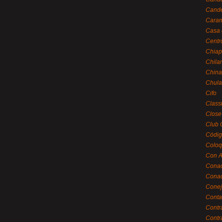
Cande
Caram
Casa 
Centr
Chiap
Chila
China
Chula
Cifo
Class
Close
Club 
Códig
Coloq
Con A
Cona
Conac
Conej
Conta
Contr
Contr