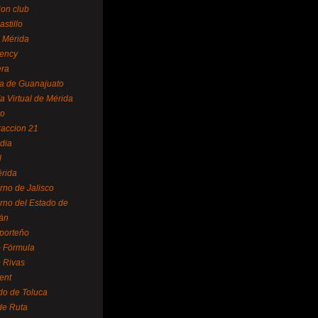
ion club
astillo
 Mérida
ency
era
a de Guanajuato
a Virtual de Mérida
yo
accion 21
dia
l
rida
rno de Jalisco
rno del Estado de
án
 porteño
 Fórmula
 Rivas
ent
do de Toluca
de Ruta