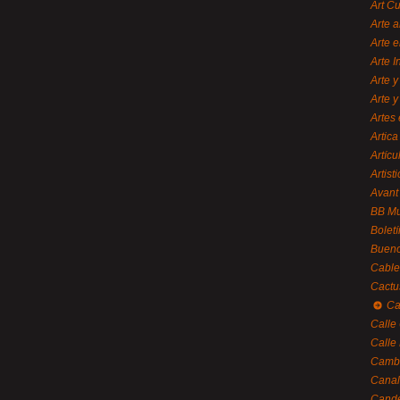
Art C
Arte a
Arte e
Arte 
Arte y
Arte y
Artes 
Artica
Artícu
Artisti
Avant
BB M
Bolet
Bueno
Cable
Cactu
Ca
Calle
Calle
Cambi
Canal
Cande