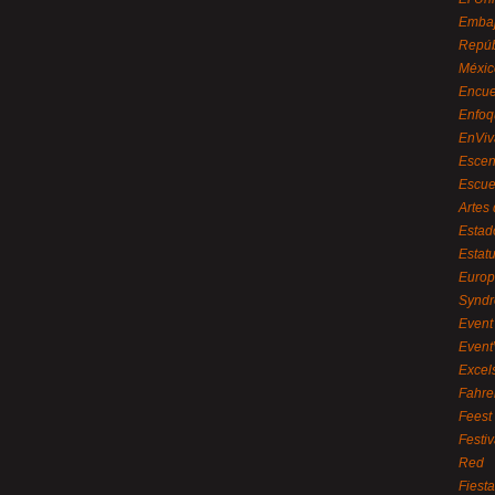
Embaj
Repúb
Méxic
Encue
Enfoq
EnViv
Escen
Escue
Artes
Estad
Estat
Euro
Syndr
Event 
Event
Excel
Fahre
Feest
Festi
Red
Fiest