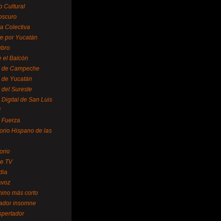
o Cultural
oscuro
ra Colectiva
e por Yucatán
ubro
 el Balcón
o de Campeche
o de Yucatán
 del Sureste
 Digital de San Luis
í
o Fuerza
torio Hispano de las
orio
se TV
dia
avoz
mino más corto
rador insomne
spertador