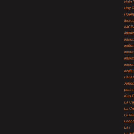
Hola 
Hoy T
Huell
Ibero
IMCI
Infolli
Infor
Infór
Infor
Infor
Infor
Instit
Bellas
Johnny
perio
Kiss 
La Ca
La Cr
La de
Leon
La i
La In