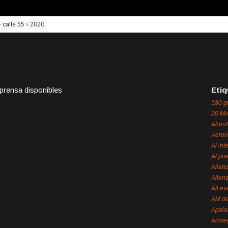
›
calle 55
›
2020
 prensa disponibles
Etiq
180 g
20 Mi
About
Aeron
Al int
Al pue
Alian
Alian
All ev
AM de
Apol
Ariste