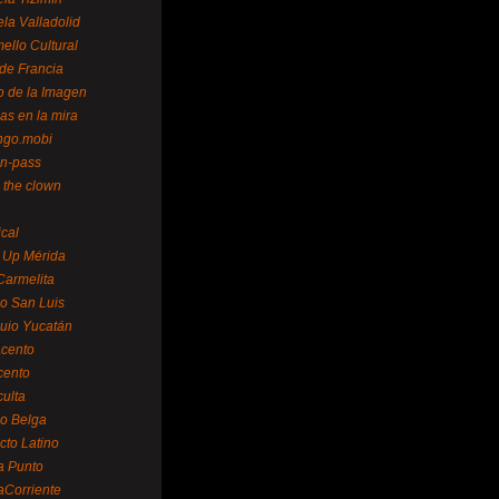
la Valladolid
ello Cultural
de Francia
o de la Imagen
as en la mira
ngo.mobi
n-pass
 the clown
ical
 Up Mérida
Carmelita
o San Luis
uio Yucatán
cento
cento
ulta
o Belga
cto Latino
a Punto
aCorriente