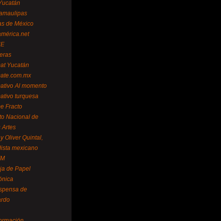
Yucatán
amaulipas
as de México
américa.net
NE
teras
mat Yucatán
mate.com.mx
mativo Al momento
mativo turquesa
me Fracto
uto Nacional de
 Artes
 Oliver Quintal,
dista mexicano
FM
ja de Papel
ónica
spensa de
ardo
formación