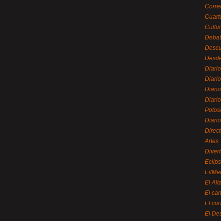
Corre
Cuart
Cultu
Debat
Desc
Desde
Diari
Diari
Diario
Diario
Potos
Diari
Direc
Artes
Divert
Eclip
EitMe
El Alt
El ca
El cu
El De