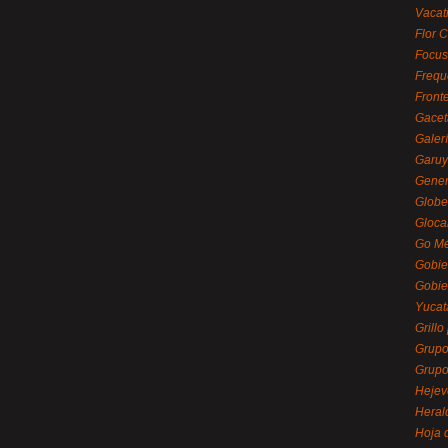
Vacat
Flor C
Focus
Frequ
Front
Gacet
Galerí
Garu
Gener
Globe
Gloca
Go Mé
Gobie
Gobie
Yucat
Grillo
Grupo
Grupo
Hejev
Heral
Hoja 