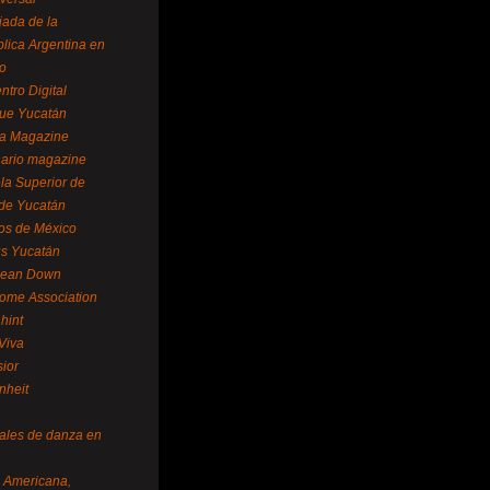
ada de la
lica Argentina en
o
ntro Digital
ue Yucatán
a Magazine
ario magazine
la Superior de
 de Yucatán
os de México
us Yucatán
pean Down
ome Association
hint
Viva
sior
nheit
vales de danza en
a Americana,