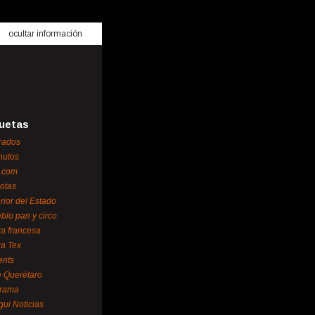
ocultar información
uetas
rados
nutos
.com
otas
erior del Estado
blo pan y circo
za francesa
za Tex
ents
 Querétaro
orama
gui Noticias