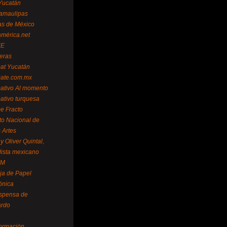
Yucatán
amaulipas
as de México
américa.net
NE
teras
mat Yucatán
mate.com.mx
mativo Al momento
mativo turquesa
me Fracto
uto Nacional de
 Artes
 Oliver Quintal,
dista mexicano
FM
ja de Papel
ónica
spensa de
ardo
formación