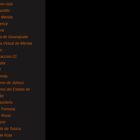
ion club
astillo
 Mérida
ency
era
a de Guanajuato
a Virtual de Mérida
yo
accion 21
dia
l
rida
rno de Jalisco
rno del Estado de
án
 porteño
 Fórmula
 Rivas
ent
do de Toluca
de Ruta