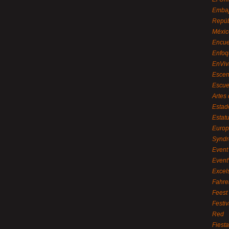
Embaj
Repúb
Méxic
Encue
Enfoq
EnViv
Escen
Escue
Artes
Estad
Estat
Euro
Syndr
Event 
Event
Excel
Fahre
Feest
Festi
Red
Fiest