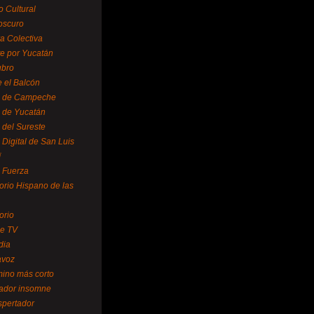
o Cultural
oscuro
ra Colectiva
e por Yucatán
ubro
 el Balcón
o de Campeche
o de Yucatán
 del Sureste
 Digital de San Luis
í
o Fuerza
torio Hispano de las
orio
se TV
dia
avoz
mino más corto
rador insomne
spertador