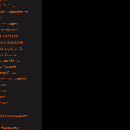
ada de la
lica Argentina en
o
ntro Digital
ue Yucatán
a Magazine
ario magazine
la Superior de
 de Yucatán
os de México
us Yucatán
pean Down
ome Association
hint
Viva
sior
nheit
vales de danza en
a Americana,