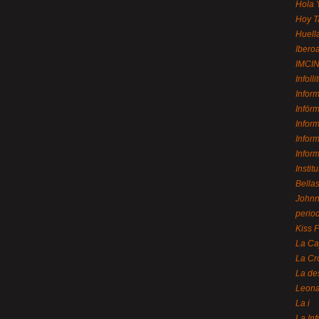
Hola 
Hoy T
Huell
Ibero
IMCI
Infolli
Infor
Infór
Infor
Infor
Infor
Instit
Bellas
Johnny
perio
Kiss 
La Ca
La Cr
La de
Leon
La i
La In