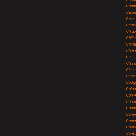
Cande
Caram
Casa 
Centr
Chiap
Chila
China
Chula
Cifo
Class
Close
Club 
Códig
Coloq
Con A
Cona
Conac
Conej
Conta
Contr
Contr