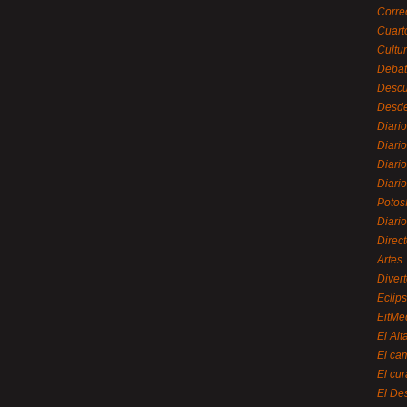
Corre
Cuart
Cultu
Debat
Desc
Desde
Diari
Diari
Diario
Diario
Potos
Diari
Direc
Artes
Divert
Eclip
EitMe
El Alt
El ca
El cu
El De