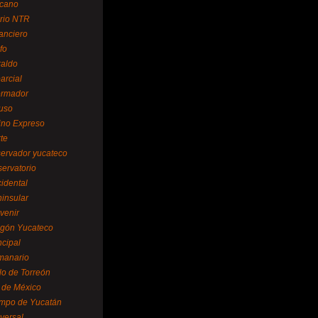
cano
ario NTR
nanciero
fo
raldo
arcial
formador
ruso
tino Expreso
te
servador yucateco
servatorio
cidental
ninsular
venir
egón Yucateco
ncipal
manario
lo de Torreón
l de México
empo de Yucatán
versal