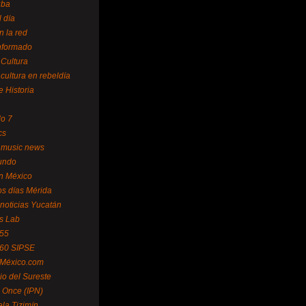
uba
l día
n la red
Informado
 Cultura
 cultura en rebeldía
e Historia
lo 7
cs
 music news
undo
ín México
s días Mérida
noticias Yucatán
s Lab
 55
 60 SIPSE
 México.com
o del Sureste
 Once (IPN)
la Tizimín