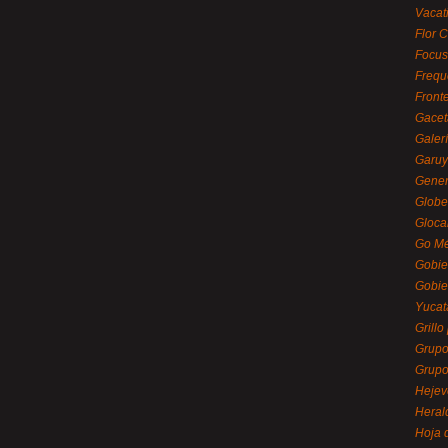
Vacat
Flor C
Focus
Frequ
Front
Gacet
Galerí
Garu
Gener
Globe
Gloca
Go Mé
Gobie
Gobie
Yucat
Grillo
Grupo
Grupo
Hejev
Heral
Hoja 