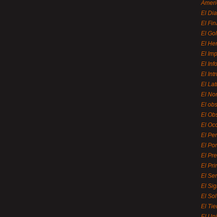
Ameri
El Di
El Fi
El Gol
El He
El Imp
El In
El Int
El La
El Nor
El ob
El Ob
El Oc
El Pe
El Por
El Pr
El Pri
El Se
El Sig
El So
El Ti
El Uni