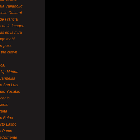
la Valladolid
ello Cultural
de Francia
o de la Imagen
as en la mira
ngo.mobi
n-pass
 the clown
ical
 Up Mérida
Carmelita
o San Luis
uio Yucatán
cento
cento
ulta
o Belga
cto Latino
a Punto
aCorriente