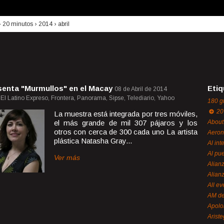
›
20 minutos
›
2014
›
abril
senta "Murmullos" en el Macay
Etiq
08 de Abril de 2014
, El Latino Expreso, Frontera, Panorama, Sipse, Telediario, Yahoo
180 g
20
La muestra está integrada por tres móviles,
el más grande de mil 307 pájaros y los
About
otros con cerca de 300 cada uno La artista
Aeron
plástica Natasha Gray...
Al int
Al pue
Ver más
Alian
Alian
All ev
AM de
Apol
Ariste