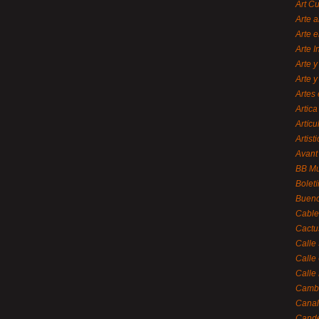
Art C
Arte a
Arte e
Arte 
Arte y
Arte y
Artes 
Artica
Artícu
Artisti
Avant
BB M
Bolet
Bueno
Cable
Cactu
Calle
Calle
Calle
Cambi
Canal
Cande