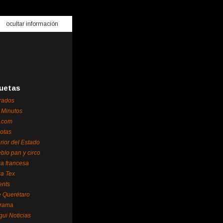
ocultar información
uetas
rados
 Minutos
.com
otas
erior del Estado
blo pan y circo
za francesa
za Tex
ents
 Querétaro
orama
gui Noticias