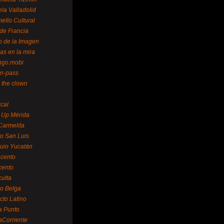
la Valladolid
ello Cultural
de Francia
o de la Imagen
as en la mira
ngo.mobi
n-pass
 the clown
ical
 Up Mérida
Carmelita
o San Luis
uio Yucatán
cento
cento
ulta
o Belga
cto Latino
a Punto
aCorriente