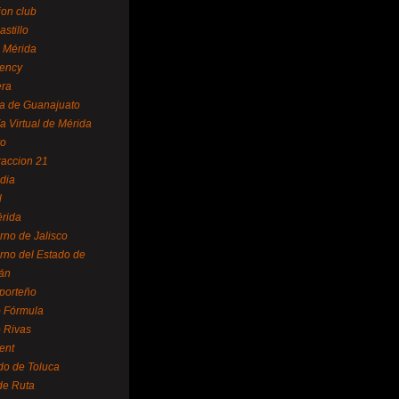
ion club
astillo
 Mérida
ency
era
a de Guanajuato
a Virtual de Mérida
yo
accion 21
dia
l
rida
rno de Jalisco
rno del Estado de
án
 porteño
 Fórmula
 Rivas
ent
do de Toluca
de Ruta