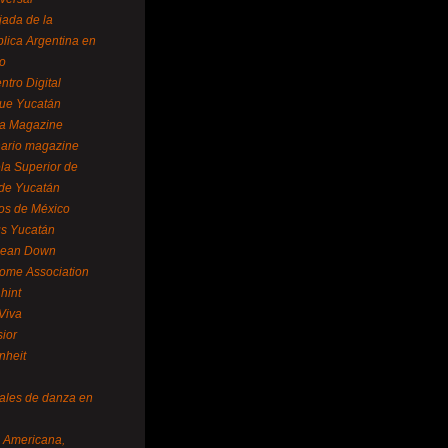
ada de la
lica Argentina en
o
ntro Digital
ue Yucatán
a Magazine
ario magazine
la Superior de
 de Yucatán
os de México
us Yucatán
pean Down
ome Association
hint
Viva
sior
nheit
vales de danza en
a Americana,