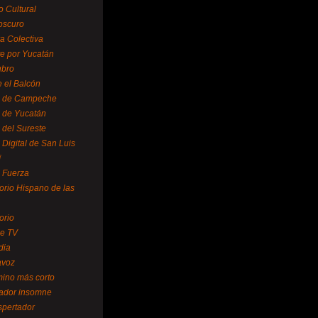
o Cultural
oscuro
ra Colectiva
e por Yucatán
ubro
 el Balcón
o de Campeche
o de Yucatán
 del Sureste
 Digital de San Luis
í
o Fuerza
torio Hispano de las
orio
se TV
dia
avoz
mino más corto
rador insomne
spertador