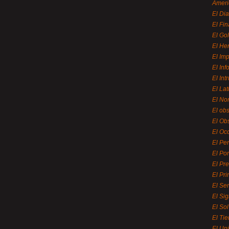
Ameri
El Di
El Fi
El Gol
El He
El Imp
El In
El Int
El La
El Nor
El ob
El Ob
El Oc
El Pe
El Por
El Pr
El Pri
El Se
El Sig
El So
El Ti
El Uni