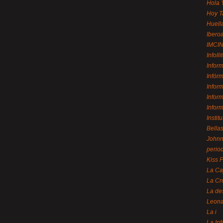
Hola 
Hoy T
Huell
Ibero
IMCI
Infolli
Infor
Infór
Infor
Infor
Infor
Instit
Bellas
Johnny
perio
Kiss 
La Ca
La Cr
La de
Leon
La i
La In