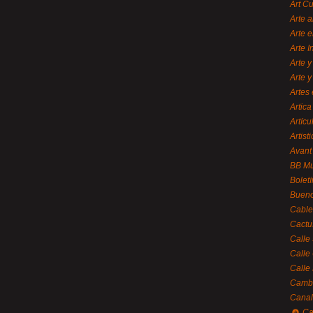
Art C
Arte a
Arte e
Arte 
Arte y
Arte y
Artes 
Artica
Artícu
Artisti
Avant
BB M
Bolet
Bueno
Cable
Cactu
Calle
Calle
Calle
Cambi
Canal
Ca