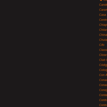
Cande
Caram
Casa 
Centr
Chiap
Chila
China
Chula
Cifo
Class
Close
Club 
Códig
Coloq
Con A
Cona
Conac
Conej
Conta
Contr
Contr