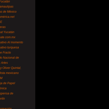
Yucatán
amaulipas
as de México
américa.net
NE
teras
mat Yucatán
mate.com.mx
mativo Al momento
mativo turquesa
me Fracto
uto Nacional de
 Artes
 Oliver Quintal,
dista mexicano
FM
ja de Papel
ónica
spensa de
ardo
formación