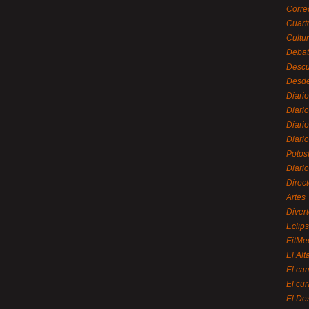
Corre
Cuart
Cultu
Debat
Desc
Desde
Diari
Diari
Diario
Diario
Potos
Diari
Direc
Artes
Divert
Eclip
EitMe
El Alt
El ca
El cu
El De