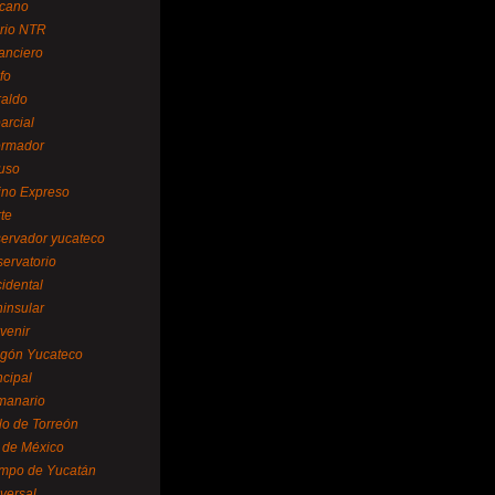
cano
ario NTR
nanciero
fo
raldo
arcial
formador
ruso
tino Expreso
te
servador yucateco
servatorio
cidental
ninsular
venir
egón Yucateco
ncipal
manario
lo de Torreón
l de México
empo de Yucatán
versal