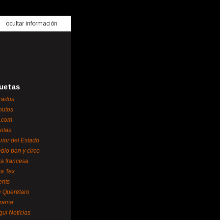
ocultar información
uetas
rados
nutos
.com
otas
erior del Estado
blo pan y circo
za francesa
za Tex
ents
 Querétaro
orama
gui Noticias