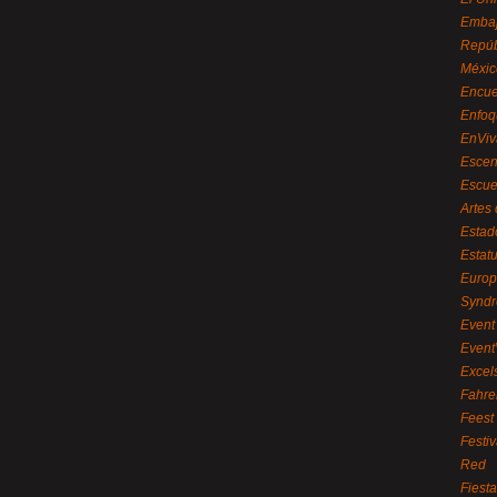
Embaj
Repúb
Méxic
Encue
Enfoq
EnViv
Escen
Escue
Artes
Estad
Estat
Euro
Syndr
Event 
Event
Excel
Fahre
Feest
Festi
Red
Fiest