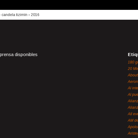
›
candela tizimín
›
2016
 prensa disponibles
Etiq
180 g
20 Mi
About
Aeron
Al int
Al pue
Alian
Alian
All ev
AM de
Apol
Ariste