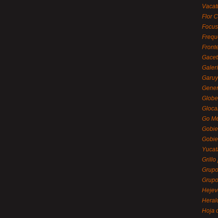
Vacat
Flor C
Focus
Frequ
Front
Gacet
Galerí
Garu
Gener
Globe
Gloca
Go Mé
Gobie
Gobie
Yucat
Grillo
Grupo
Grupo
Hejev
Heral
Hoja 