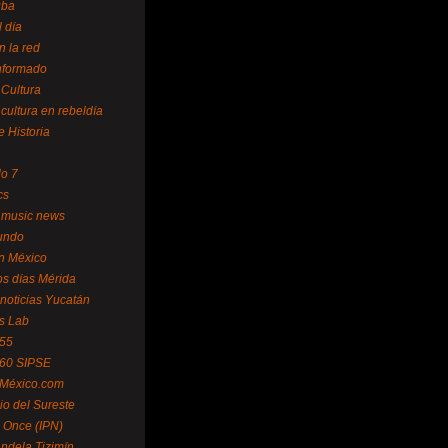
uba
l día
n la red
Informado
 Cultura
 cultura en rebeldía
e Historia
lo 7
cs
 music news
undo
ín México
s días Mérida
noticias Yucatán
s Lab
 55
 60 SIPSE
 México.com
o del Sureste
 Once (IPN)
ndela Tizimín