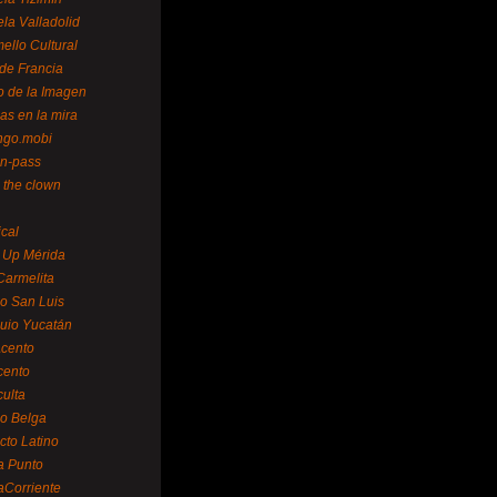
la Valladolid
ello Cultural
de Francia
o de la Imagen
as en la mira
ngo.mobi
n-pass
 the clown
ical
 Up Mérida
Carmelita
o San Luis
uio Yucatán
cento
cento
ulta
o Belga
cto Latino
a Punto
aCorriente