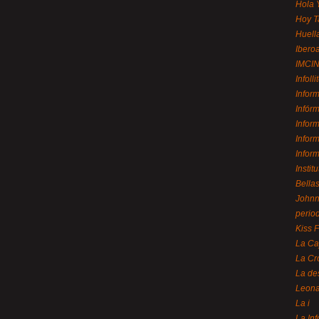
Hola 
Hoy T
Huell
Ibero
IMCI
Infolli
Infor
Infór
Infor
Infor
Infor
Instit
Bellas
Johnny
perio
Kiss 
La Ca
La Cr
La de
Leon
La i
La In