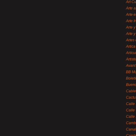
Art C
Arte a
Arte e
Arte 
Arte y
Arte y
Artes 
Artica
Artícu
Artisti
Avant
BB M
Bolet
Bueno
Cable
Cactu
Calle
Calle
Calle
Cambi
Canal
Cande