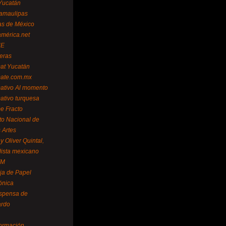
Yucatán
amaulipas
as de México
américa.net
NE
teras
mat Yucatán
mate.com.mx
mativo Al momento
mativo turquesa
me Fracto
uto Nacional de
 Artes
 Oliver Quintal,
dista mexicano
FM
ja de Papel
ónica
spensa de
ardo
formación