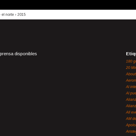
›
el norte
›
2015
 prensa disponibles
Etiq
180 g
20 Mi
About
Aeron
Al int
Al pue
Alian
Alian
All ev
AM de
Apol
Ariste