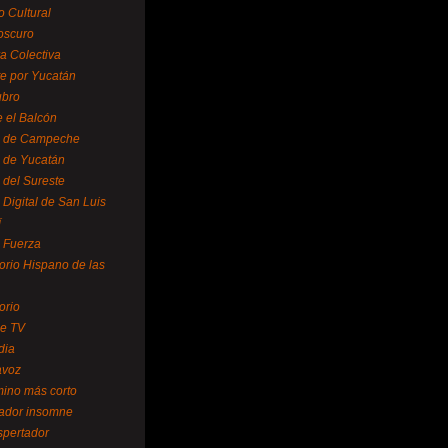
o Cultural
oscuro
ra Colectiva
e por Yucatán
ubro
 el Balcón
o de Campeche
o de Yucatán
 del Sureste
 Digital de San Luis
í
o Fuerza
torio Hispano de las
orio
se TV
dia
avoz
mino más corto
rador insomne
spertador