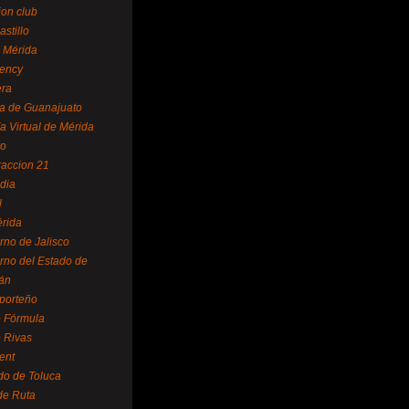
ion club
astillo
 Mérida
ency
era
a de Guanajuato
a Virtual de Mérida
yo
accion 21
dia
l
rida
rno de Jalisco
rno del Estado de
án
 porteño
 Fórmula
 Rivas
ent
do de Toluca
de Ruta