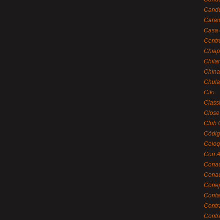
Cande
Caram
Casa 
Centr
Chiap
Chila
China
Chula
Cifo
Class
Close
Club 
Códig
Coloq
Con A
Cona
Conac
Conej
Conta
Contr
Contr