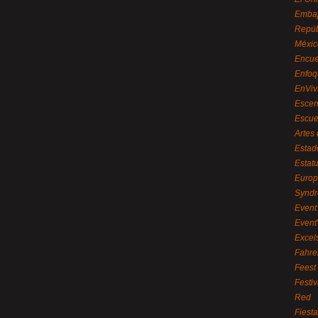
Embaj
Repúb
Méxic
Encue
Enfoq
EnViv
Escen
Escue
Artes
Estad
Estat
Euro
Syndr
Event 
Event
Excel
Fahre
Feest
Festi
Red
Fiest