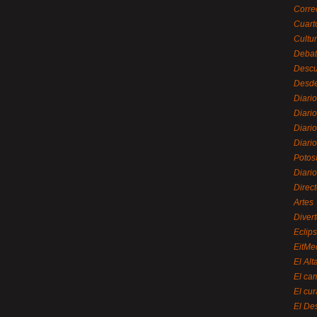
Corre
Cuart
Cultu
Debat
Desc
Desde
Diari
Diari
Diario
Diario
Potos
Diari
Direc
Artes
Divert
Eclip
EitMe
El Alt
El ca
El cu
El De