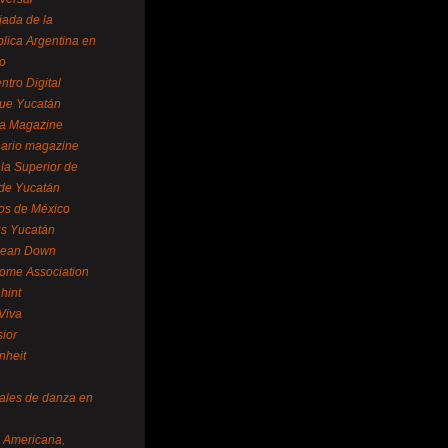
ada de la
lica Argentina en
o
ntro Digital
ue Yucatán
a Magazine
ario magazine
la Superior de
 de Yucatán
os de México
us Yucatán
pean Down
ome Association
hint
Viva
sior
nheit
vales de danza en
a Americana,