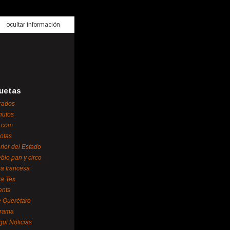
ocultar información
uetas
rados
nutos
.com
otas
erior del Estado
blo pan y circo
za francesa
za Tex
ents
 Querétaro
orama
gui Noticias