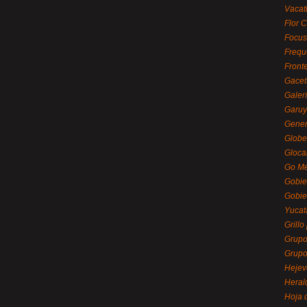
Vacat
Flor C
Focus
Frequ
Front
Gacet
Galerí
Garu
Gener
Globe
Gloca
Go Mé
Gobie
Gobie
Yucat
Grillo
Grupo
Grupo
Hejev
Heral
Hoja 