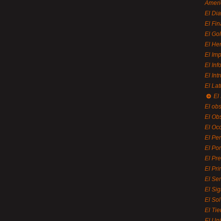
Ameri
El Di
El Fi
El Gol
El He
El Imp
El In
El Int
El La
El
El ob
El Ob
El Oc
El Pe
El Por
El Pr
El Pri
El Se
El Sig
El So
El Ti
El Uni