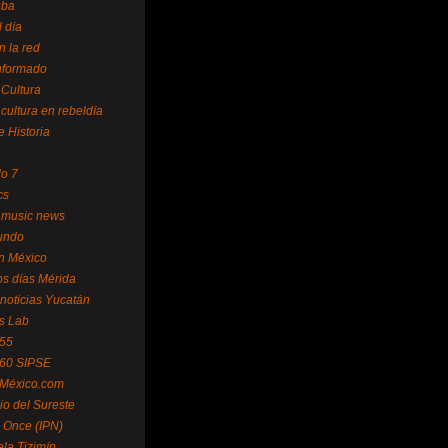
uba
l día
n la red
Informado
 Cultura
 cultura en rebeldía
e Historia
lo 7
cs
 music news
undo
ín México
s días Mérida
noticias Yucatán
s Lab
 55
 60 SIPSE
 México.com
o del Sureste
 Once (IPN)
la Tizimín