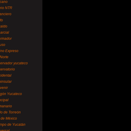
cano
ario NTR
nanciero
fo
raldo
arcial
formador
ruso
tino Expreso
 Norte
servador yucateco
servatorio
cidental
ninsular
venir
egón Yucateco
ncipal
manario
lo de Torreón
l de México
empo de Yucatán
versal