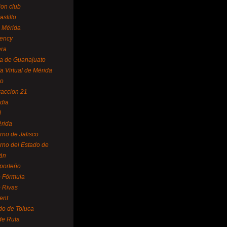
ion club
astillo
 Mérida
ency
era
a de Guanajuato
a Virtual de Mérida
yo
accion 21
dia
l
rida
rno de Jalisco
rno del Estado de
án
 porteño
 Fórmula
 Rivas
ent
do de Toluca
de Ruta