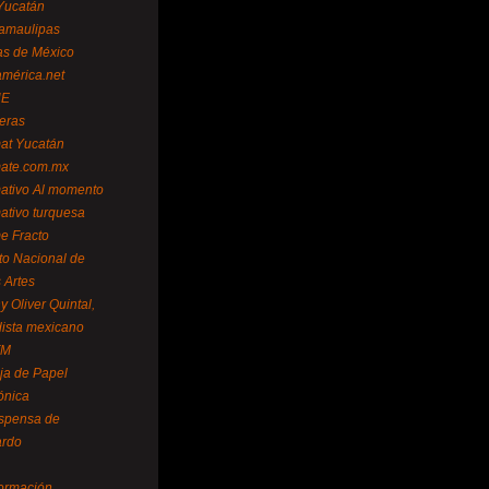
Yucatán
amaulipas
as de México
américa.net
NE
teras
mat Yucatán
mate.com.mx
mativo Al momento
mativo turquesa
me Fracto
uto Nacional de
 Artes
 Oliver Quintal,
dista mexicano
FM
ja de Papel
ónica
spensa de
ardo
formación