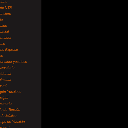
cano
ario NTR
nanciero
fo
raldo
arcial
formador
ruso
tino Expreso
te
servador yucateco
servatorio
cidental
ninsular
venir
egón Yucateco
ncipal
manario
lo de Torreón
l de México
empo de Yucatán
versal