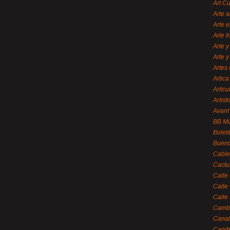
Art C
Arte a
Arte e
Arte 
Arte y
Arte y
Artes 
Artica
Artícu
Artisti
Avant
BB M
Bolet
Bueno
Cable
Cactu
Calle
Calle
Calle
Cambi
Canal
Cande