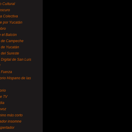
o Cultural
oscuro
ra Colectiva
e por Yucatán
ubro
 el Balcón
o de Campeche
o de Yucatán
 del Sureste
 Digital de San Luis
í
o Fuerza
torio Hispano de las
orio
se TV
dia
avoz
mino más corto
rador insomne
spertador