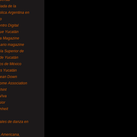
ada de la
lica Argentina en
o
ntro Digital
ue Yucatán
a Magazine
ario magazine
la Superior de
 de Yucatán
os de México
us Yucatán
pean Down
ome Association
hint
Viva
sior
nheit
vales de danza en
a Americana,