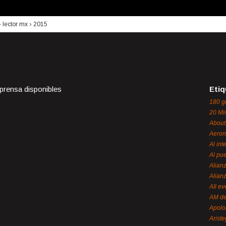
›
lector mx
›
2015
 prensa disponibles
Etiq
180 g
20 Mi
About
Aeron
Al int
Al pue
Alian
Alian
All ev
AM de
Apol
Ariste