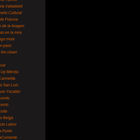
la Valladolid
ello Cultural
de Francia
o de la Imagen
as en la mira
ngo.mobi
n-pass
 the clown
ical
 Up Mérida
Carmelita
o San Luis
uio Yucatán
cento
cento
ulta
o Belga
cto Latino
a Punto
aCorriente