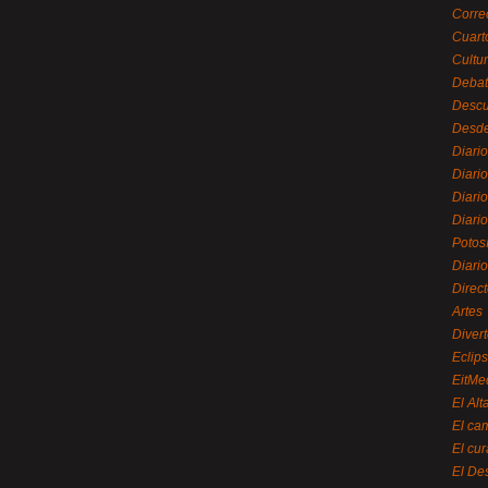
Corre
Cuart
Cultu
Debat
Desc
Desde
Diari
Diari
Diario
Diario
Potos
Diari
Direc
Artes
Divert
Eclip
EitMe
El Alt
El ca
El cu
El De