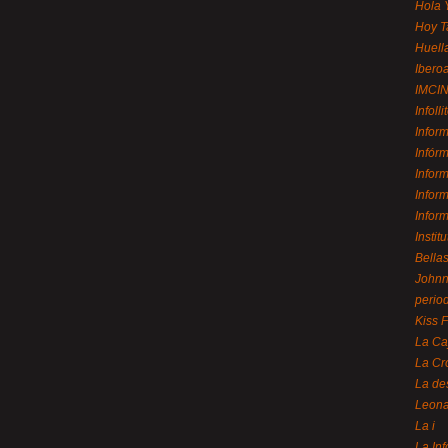
Hola 
Hoy T
Huell
Ibero
IMCI
Infolli
Infor
Infór
Infor
Infor
Infor
Instit
Bellas
Johnny
perio
Kiss 
La Ca
La Cr
La de
Leon
La i
La In