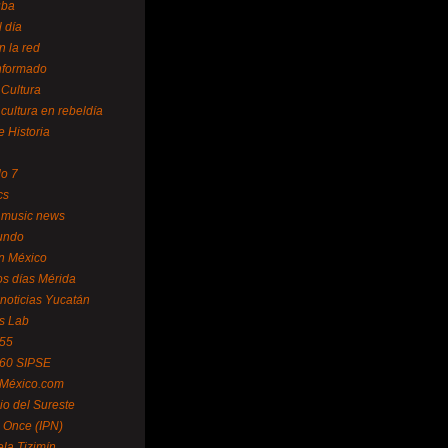
uba
l día
n la red
Informado
 Cultura
 cultura en rebeldía
e Historia
lo 7
cs
 music news
undo
ín México
s días Mérida
noticias Yucatán
s Lab
 55
 60 SIPSE
 México.com
o del Sureste
 Once (IPN)
la Tizimín