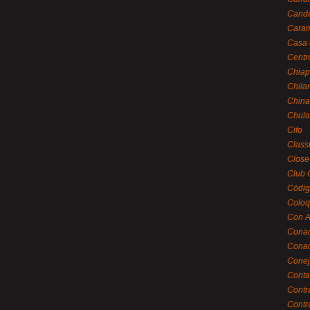
Cande
Caram
Casa 
Centr
Chiap
Chila
China
Chula
Cifo
Class
Close
Club 
Códig
Coloq
Con A
Cona
Conac
Conej
Conta
Contr
Contr