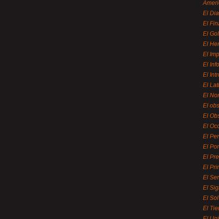
Ameri
El Di
El Fi
El Gol
El He
El Imp
El In
El Int
El La
El Nor
El ob
El Ob
El Oc
El Pe
El Por
El Pr
El Pri
El Se
El Sig
El So
El Ti
El Uni