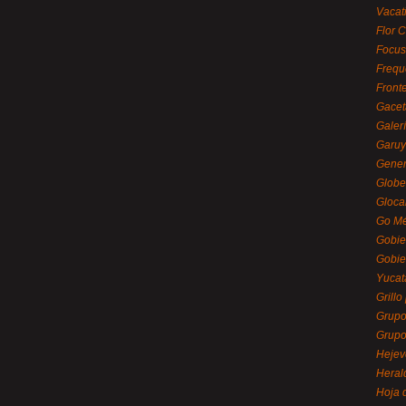
Vacat
Flor C
Focus
Frequ
Front
Gacet
Galerí
Garu
Gener
Globe
Gloca
Go Mé
Gobie
Gobie
Yucat
Grillo
Grupo
Grupo
Hejev
Heral
Hoja 