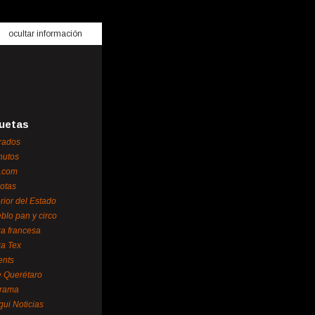
ocultar información
uetas
rados
nutos
.com
otas
erior del Estado
blo pan y circo
za francesa
za Tex
ents
 Querétaro
orama
gui Noticias