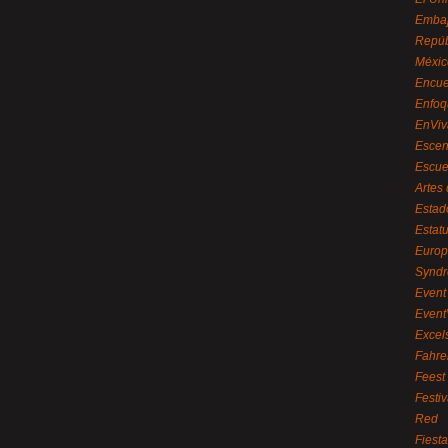
Embaj
Repúb
Méxic
Encue
Enfoq
EnViv
Escen
Escue
Artes
Estad
Estat
Euro
Syndr
Event 
Event
Excel
Fahre
Feest
Festi
Red
Fiest