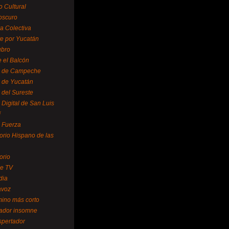
o Cultural
oscuro
ra Colectiva
e por Yucatán
ubro
 el Balcón
o de Campeche
o de Yucatán
 del Sureste
 Digital de San Luis
í
o Fuerza
torio Hispano de las
orio
se TV
dia
avoz
mino más corto
rador insomne
spertador