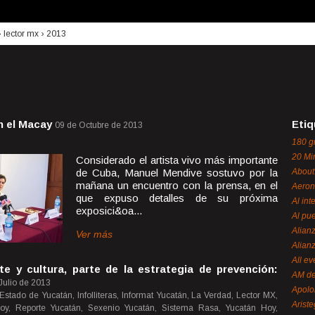
›
lector mx
›
2013
n el Macay
Etiq
09 de Octubre de 2013
180 g
20 Mi
Considerado el artista vivo más importante
de Cuba, Manuel Mendive sostuvo por la
About
mañana un encuentro con la prensa, en el
Aeron
que expuso detalles de su próxima
Al int
exposici&oa...
Al pue
Alian
Ver más
Alian
All ev
e y cultura, parte de la estrategia de prevención:
AM de
Julio de 2013
Apol
 Estado de Yucatán, Infolliteras, Informat Yucatán, La Verdad, Lector MX,
Ariste
Hoy, Reporte Yucatán, Sexenio Yucatán, Sistema Rasa, Yucatán Hoy,