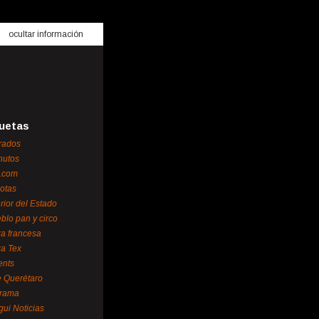
ocultar información
uetas
rados
nutos
.com
otas
erior del Estado
blo pan y circo
za francesa
za Tex
ents
 Querétaro
orama
gui Noticias