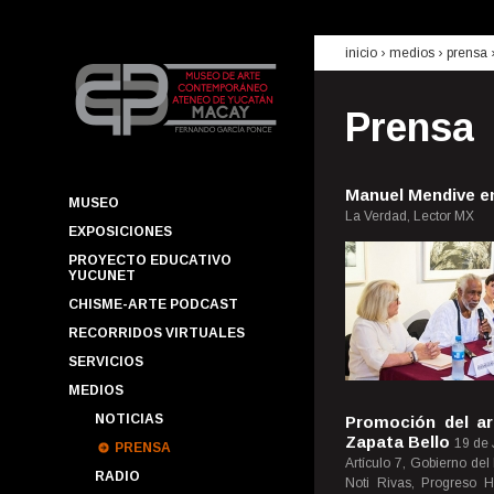
inicio
› medios ›
prensa
Prensa
Manuel Mendive e
MUSEO
La Verdad, Lector MX
EXPOSICIONES
PROYECTO EDUCATIVO
YUCUNET
CHISME-ARTE PODCAST
RECORRIDOS VIRTUALES
SERVICIOS
MEDIOS
NOTICIAS
Promoción del art
Zapata Bello
19 de 
PRENSA
Artículo 7, Gobierno del
RADIO
Noti Rivas, Progreso 