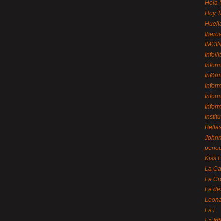
Hola 
Hoy T
Huell
Ibero
IMCI
Infolli
Infor
Infór
Infor
Infor
Infor
Instit
Bellas
Johnny
perio
Kiss 
La Ca
La Cr
La de
Leon
La i
La In