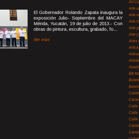
Art C
Arte a
El Gobernador Rolando Zapata inaugura la
Arte e
exposición Julio- Septiembre del MACAY
Arte 
Mérida, Yucatán, 19 de julio de 2013.- Con
Arte y
obras de pintura, escultura, grabado, fo...
Arte y
Ver más
Artes 
Artica
Artícu
Artisti
Avant
BB M
Bolet
Bueno
Cable
Cactu
Calle
Calle
Calle
Cambi
Canal
Cande