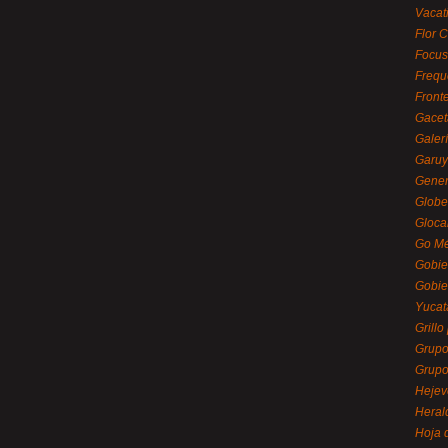
Vacat
Flor C
Focus
Frequ
Front
Gacet
Galerí
Garu
Gener
Globe
Gloca
Go Mé
Gobie
Gobie
Yucat
Grillo
Grupo
Grupo
Hejev
Heral
Hoja 