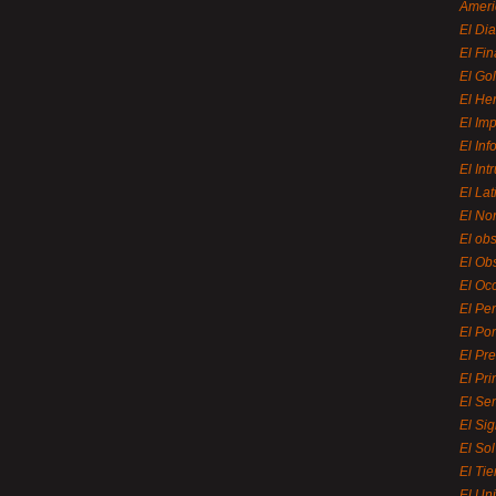
Ameri
El Di
El Fi
El Gol
El He
El Imp
El In
El Int
El La
El Nor
El ob
El Ob
El Oc
El Pe
El Por
El Pr
El Pri
El Se
El Sig
El So
El Ti
El Uni