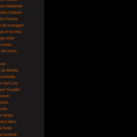
la Valladolid
ello Cultural
de Francia
o de la Imagen
as en la mira
ngo.mobi
n-pass
 the clown
ical
 Up Mérida
Carmelita
o San Luis
uio Yucatán
cento
cento
ulta
o Belga
cto Latino
a Punto
aCorriente