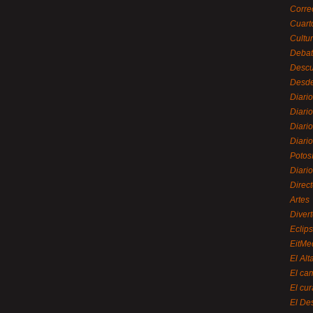
Corre
Cuart
Cultu
Debat
Desc
Desde
Diari
Diari
Diario
Diario
Potos
Diari
Direc
Artes
Divert
Eclip
EitMe
El Alt
El ca
El cu
El De