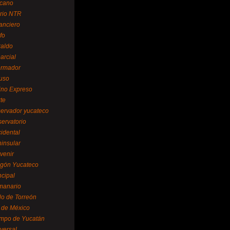
cano
ario NTR
nanciero
fo
raldo
arcial
formador
ruso
tino Expreso
te
servador yucateco
servatorio
cidental
ninsular
venir
egón Yucateco
ncipal
manario
lo de Torreón
l de México
empo de Yucatán
versal