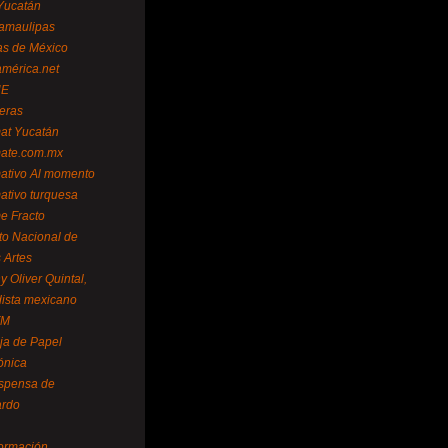
Yucatán
amaulipas
as de México
américa.net
NE
teras
mat Yucatán
mate.com.mx
mativo Al momento
mativo turquesa
me Fracto
uto Nacional de
 Artes
 Oliver Quintal,
dista mexicano
FM
ja de Papel
ónica
spensa de
ardo
formación