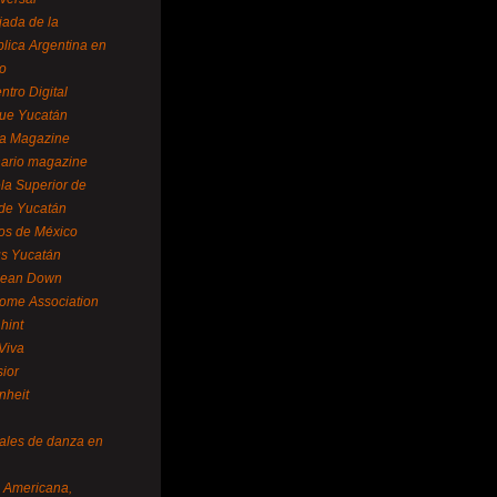
ada de la
lica Argentina en
o
ntro Digital
ue Yucatán
a Magazine
ario magazine
la Superior de
 de Yucatán
os de México
us Yucatán
pean Down
ome Association
hint
Viva
sior
nheit
vales de danza en
a Americana,