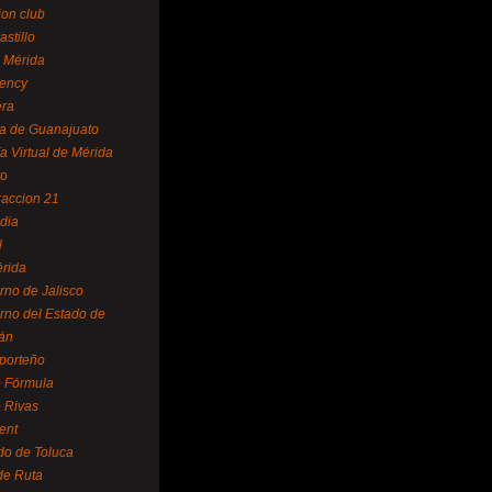
ion club
astillo
 Mérida
ency
era
a de Guanajuato
a Virtual de Mérida
yo
accion 21
dia
l
rida
rno de Jalisco
rno del Estado de
án
 porteño
 Fórmula
 Rivas
ent
do de Toluca
de Ruta