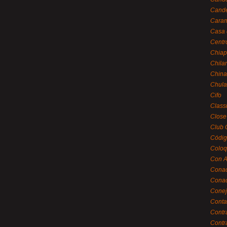
Cande
Caram
Casa 
Centr
Chiap
Chila
China
Chula
Cifo
Class
Close
Club 
Códig
Coloq
Con A
Cona
Conac
Conej
Conta
Contr
Contr