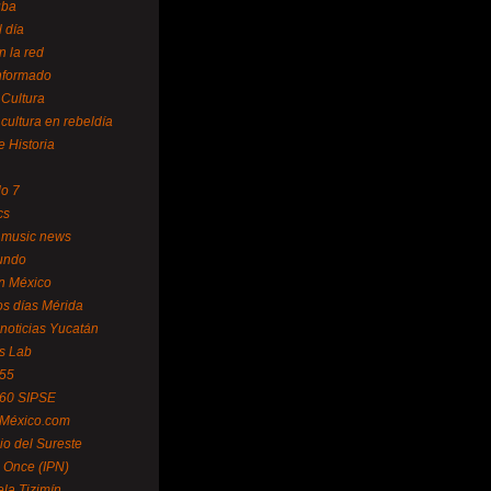
uba
l día
n la red
Informado
 Cultura
 cultura en rebeldía
e Historia
lo 7
cs
 music news
undo
ín México
s días Mérida
noticias Yucatán
s Lab
 55
 60 SIPSE
 México.com
o del Sureste
 Once (IPN)
la Tizimín