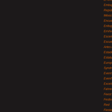
Embaj
Repúb
Méxic
Encue
Enfoq
EnViv
Escen
Escue
Artes
Estad
Estat
Euro
Syndr
Event 
Event
Excel
Fahre
Feest
Festi
Red
Fiest