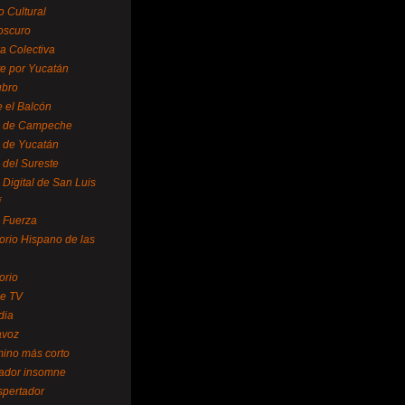
o Cultural
oscuro
ra Colectiva
e por Yucatán
ubro
 el Balcón
o de Campeche
o de Yucatán
 del Sureste
 Digital de San Luis
í
o Fuerza
torio Hispano de las
orio
se TV
dia
avoz
mino más corto
rador insomne
spertador