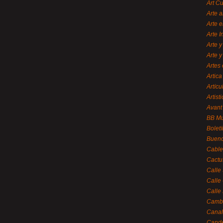
Art C
Arte a
Arte e
Arte 
Arte y
Arte y
Artes 
Artica
Artícu
Artisti
Avant
BB M
Bolet
Bueno
Cable
Cactu
Calle
Calle
Calle
Cambi
Canal
Cande