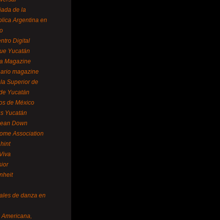
ada de la
lica Argentina en
o
ntro Digital
ue Yucatán
a Magazine
ario magazine
la Superior de
 de Yucatán
os de México
us Yucatán
pean Down
ome Association
hint
Viva
sior
nheit
vales de danza en
a Americana,