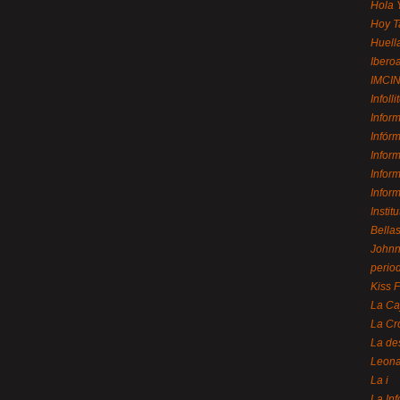
Hola 
Hoy T
Huell
Ibero
IMCI
Infolli
Infor
Infór
Infor
Infor
Infor
Instit
Bellas
Johnny
perio
Kiss 
La Ca
La Cr
La de
Leon
La i
La In