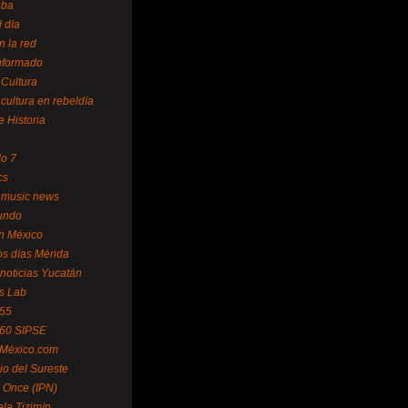
uba
l día
n la red
Informado
 Cultura
 cultura en rebeldía
e Historia
lo 7
cs
 music news
undo
ín México
s días Mérida
noticias Yucatán
s Lab
 55
 60 SIPSE
 México.com
o del Sureste
 Once (IPN)
la Tizimín