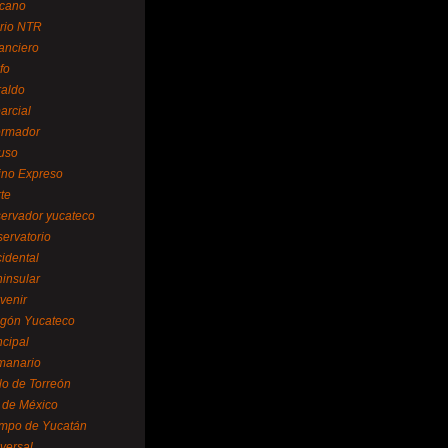
cano
ario NTR
nanciero
fo
raldo
arcial
formador
ruso
tino Expreso
te
servador yucateco
servatorio
cidental
ninsular
venir
egón Yucateco
ncipal
manario
lo de Torreón
l de México
empo de Yucatán
versal