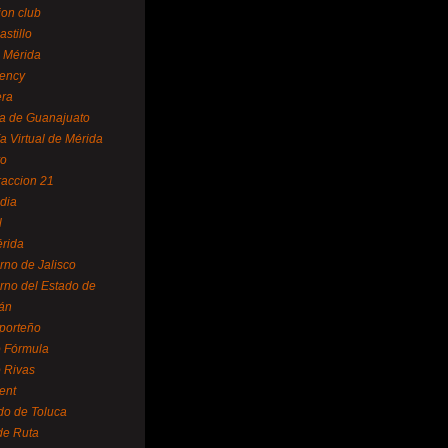
ion club
astillo
 Mérida
ency
era
a de Guanajuato
a Virtual de Mérida
yo
accion 21
dia
l
rida
rno de Jalisco
rno del Estado de
án
 porteño
 Fórmula
 Rivas
ent
do de Toluca
de Ruta