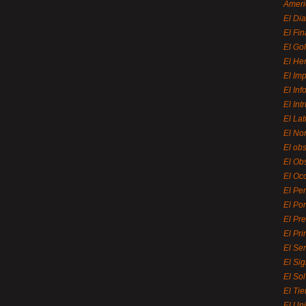
Ameri
El Di
El Fi
El Gol
El He
El Imp
El In
El Int
El La
El Nor
El ob
El Ob
El Oc
El Pe
El Por
El Pr
El Pri
El Se
El Sig
El So
El Ti
El Uni