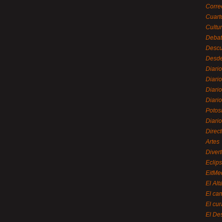
Corre
Cuart
Cultu
Debat
Desc
Desde
Diari
Diari
Diario
Diario
Potos
Diari
Direc
Artes
Divert
Eclip
EitMe
El Alt
El ca
El cu
El De