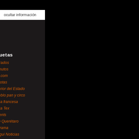
ocultar información
uetas
rados
nutos
.com
otas
erior del Estado
blo pan y circo
za francesa
za Tex
ents
 Querétaro
orama
gui Noticias