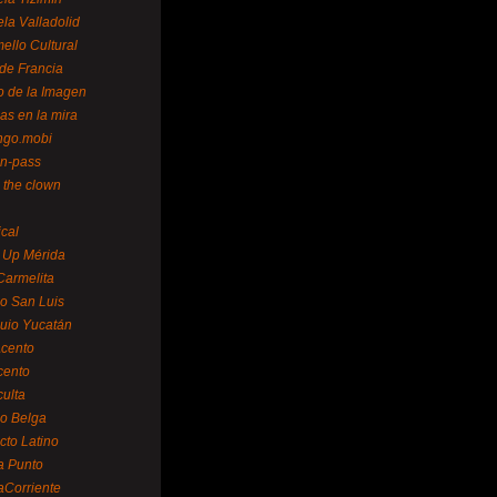
la Valladolid
ello Cultural
de Francia
o de la Imagen
as en la mira
ngo.mobi
n-pass
 the clown
ical
 Up Mérida
Carmelita
o San Luis
uio Yucatán
cento
cento
ulta
o Belga
cto Latino
a Punto
aCorriente