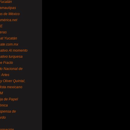
Yucatán
amaulipas
as de México
américa.net
NE
teras
mat Yucatán
mate.com.mx
mativo Al momento
mativo turquesa
me Fracto
uto Nacional de
 Artes
 Oliver Quintal,
dista mexicano
FM
ja de Papel
ónica
spensa de
ardo
formación