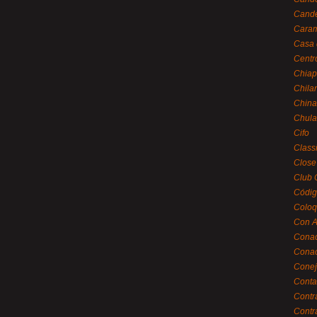
Cande
Caram
Casa 
Centr
Chiap
Chila
China
Chula
Cifo
Class
Close
Club 
Códig
Coloq
Con A
Cona
Conac
Conej
Conta
Contr
Contr