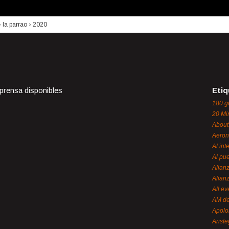
›
la parrao
›
2020
 prensa disponibles
Etiq
180 g
20 Mi
About
Aeron
Al int
Al pue
Alian
Alian
All ev
AM de
Apol
Ariste