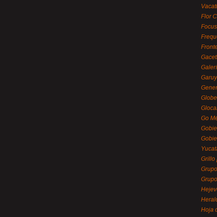
Vacat
Flor C
Focus
Frequ
Front
Gacet
Galerí
Garu
Gener
Globe
Gloca
Go Mé
Gobie
Gobie
Yucat
Grillo
Grupo
Grupo
Hejev
Heral
Hoja 