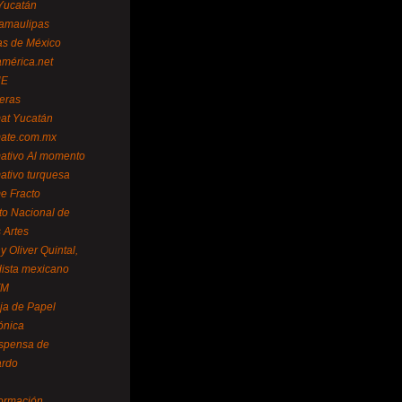
Yucatán
amaulipas
as de México
américa.net
NE
teras
mat Yucatán
mate.com.mx
mativo Al momento
mativo turquesa
me Fracto
uto Nacional de
 Artes
 Oliver Quintal,
dista mexicano
FM
ja de Papel
ónica
spensa de
ardo
formación