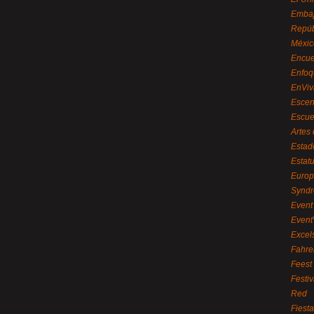
Embaj
Repúb
Méxic
Encue
Enfoq
EnViv
Escen
Escue
Artes
Estad
Estat
Euro
Syndr
Event 
Event
Excel
Fahre
Feest
Festi
Red
Fiest