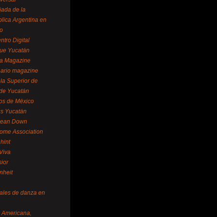
ada de la
lica Argentina en
o
ntro Digital
ue Yucatán
a Magazine
ario magazine
la Superior de
 de Yucatán
os de México
us Yucatán
pean Down
ome Association
hint
Viva
sior
nheit
vales de danza en
a Americana,