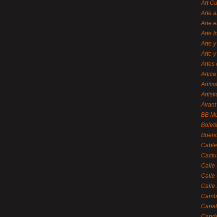
Art C
Arte a
Arte e
Arte 
Arte y
Arte y
Artes 
Artica
Artícu
Artisti
Avant
BB M
Bolet
Bueno
Cable
Cactu
Calle
Calle
Calle
Cambi
Canal
Cande