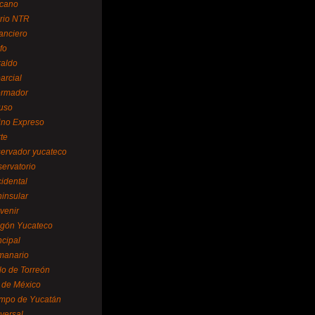
cano
ario NTR
nanciero
fo
raldo
arcial
formador
ruso
tino Expreso
te
servador yucateco
servatorio
cidental
ninsular
venir
egón Yucateco
ncipal
manario
lo de Torreón
l de México
empo de Yucatán
versal