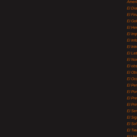
Ameri
El Di
El Fi
El Gol
El He
El Imp
El In
El Int
El La
El Nor
El ob
El Ob
El Oc
El Pe
El Por
El Pr
El Pri
El Se
El Sig
El So
El Ti
El Uni