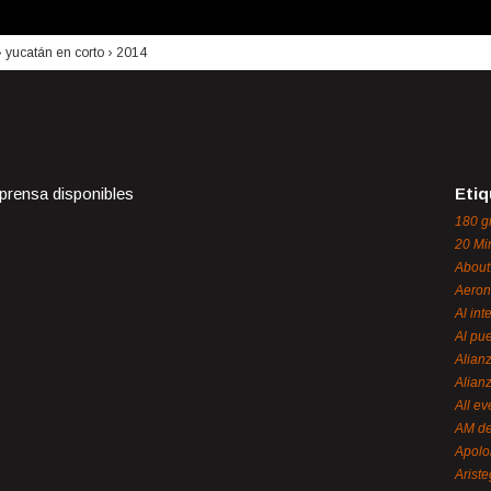
›
yucatán en corto
›
2014
 prensa disponibles
Etiq
180 g
20 Mi
About
Aeron
Al int
Al pue
Alian
Alian
All ev
AM de
Apol
Ariste