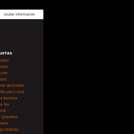
ocultar información
uetas
rados
nutos
.com
otas
erior del Estado
blo pan y circo
za francesa
za Tex
ents
 Querétaro
orama
gui Noticias