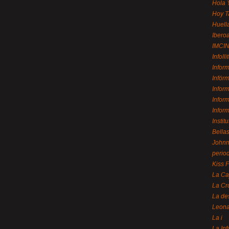
Hola 
Hoy T
Huell
Ibero
IMCI
Infolli
Infor
Infór
Infor
Infor
Infor
Instit
Bellas
Johnny
perio
Kiss 
La Ca
La Cr
La de
Leon
La i
La In