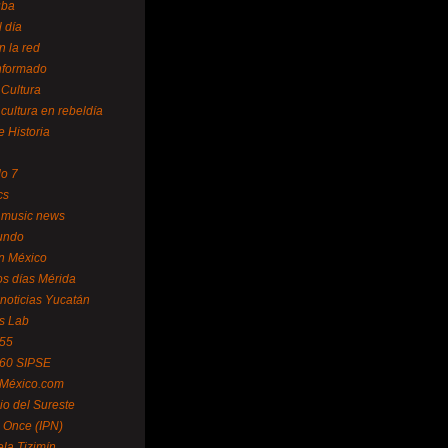
uba
l día
n la red
Informado
 Cultura
 cultura en rebeldía
e Historia
lo 7
cs
 music news
undo
ín México
s días Mérida
noticias Yucatán
s Lab
 55
 60 SIPSE
 México.com
o del Sureste
 Once (IPN)
la Tizimín