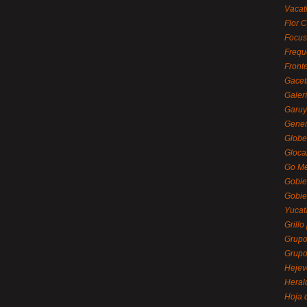
Vacat
Flor C
Focus
Frequ
Front
Gacet
Galerí
Garu
Gener
Globe
Gloca
Go Mé
Gobie
Gobie
Yucat
Grillo
Grupo
Grupo
Hejev
Heral
Hoja 