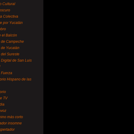
o Cultural
oscuro
ra Colectiva
e por Yucatán
ubro
 el Balcón
o de Campeche
o de Yucatán
 del Sureste
 Digital de San Luis
í
o Fuerza
torio Hispano de las
orio
se TV
dia
avoz
mino más corto
rador insomne
spertador