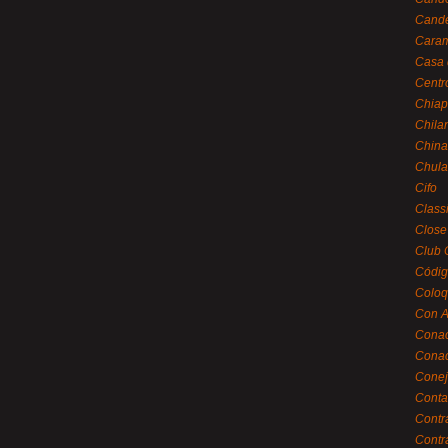
Cande
Caram
Casa 
Centr
Chiap
Chila
China
Chula
Cifo
Class
Close
Club 
Códig
Coloq
Con A
Cona
Conac
Conej
Conta
Contr
Contr