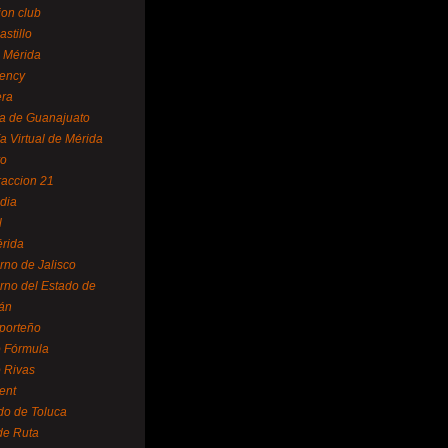
ion club
astillo
 Mérida
ency
era
a de Guanajuato
a Virtual de Mérida
yo
accion 21
dia
l
rida
rno de Jalisco
rno del Estado de
án
 porteño
 Fórmula
 Rivas
ent
do de Toluca
de Ruta