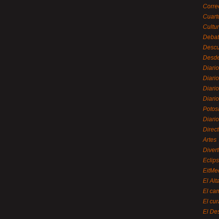
Corre
Cuart
Cultu
Debat
Desc
Desde
Diari
Diari
Diario
Diario
Potos
Diari
Direc
Artes
Divert
Eclip
EitMe
El Alt
El ca
El cu
El De