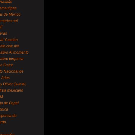
Yucatán
amaulipas
as de México
américa.net
NE
teras
mat Yucatán
mate.com.mx
mativo Al momento
mativo turquesa
me Fracto
uto Nacional de
 Artes
 Oliver Quintal,
dista mexicano
FM
ja de Papel
ónica
spensa de
ardo
formación