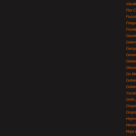
Vacat
Flor C
Focus
Frequ
Front
Gacet
Galerí
Garu
Gener
Globe
Gloca
Go Mé
Gobie
Gobie
Yucat
Grillo
Grupo
Grupo
Hejev
Heral
Hoja 