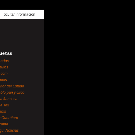
ocultar información
uetas
rados
nutos
.com
otas
erior del Estado
blo pan y circo
za francesa
za Tex
ents
 Querétaro
orama
gui Noticias