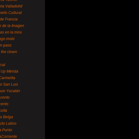
la Valladolid
ello Cultural
de Francia
o de la Imagen
as en la mira
ngo.mobi
n-pass
 the clown
ical
 Up Mérida
Carmelita
o San Luis
uio Yucatán
cento
cento
ulta
o Belga
cto Latino
a Punto
aCorriente