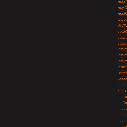
Hola 
Hoy T
Huell
Ibero
IMCI
Infolli
Infor
Infór
Infor
Infor
Infor
Instit
Bellas
Johnny
perio
Kiss 
La Ca
La Cr
La de
Leon
La i
La In