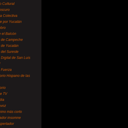
o Cultural
oscuro
ra Colectiva
e por Yucatán
ubro
 el Balcón
o de Campeche
o de Yucatán
 del Sureste
 Digital de San Luis
í
o Fuerza
torio Hispano de las
orio
se TV
dia
avoz
mino más corto
rador insomne
spertador