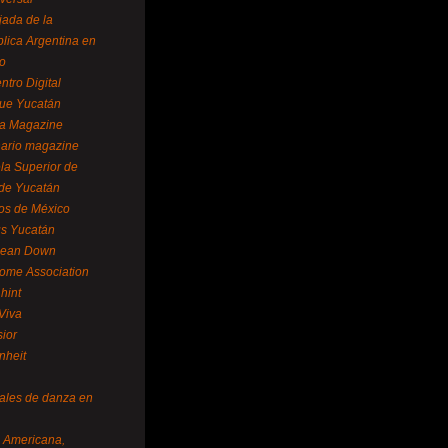
ada de la
lica Argentina en
o
ntro Digital
ue Yucatán
a Magazine
ario magazine
la Superior de
 de Yucatán
os de México
us Yucatán
pean Down
ome Association
hint
Viva
sior
nheit
vales de danza en
a Americana,