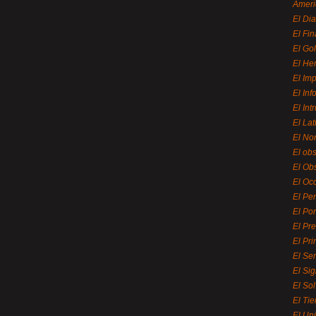
Ameri
El Di
El Fi
El Gol
El He
El Imp
El In
El Int
El La
El Nor
El ob
El Ob
El Oc
El Pe
El Por
El Pr
El Pri
El Se
El Sig
El So
El Ti
El Uni