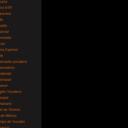
cano
ario NTR
nanciero
fo
raldo
arcial
formador
ruso
tino Expreso
te
servador yucateco
servatorio
cidental
ninsular
venir
egón Yucateco
ncipal
manario
lo de Torreón
l de México
empo de Yucatán
versal