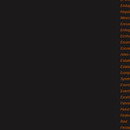
Embaj
Repúb
Méxic
Encue
Enfoq
EnViv
Escen
Escue
Artes
Estad
Estat
Euro
Syndr
Event 
Event
Excel
Fahre
Feest
Festi
Red
Fiest