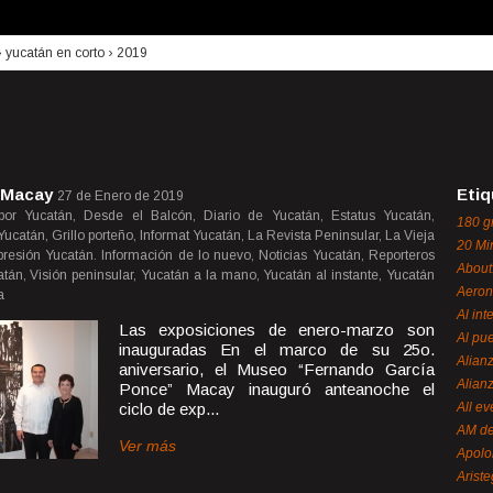
›
yucatán en corto
›
2019
l Macay
Etiq
27 de Enero de 2019
por Yucatán, Desde el Balcón, Diario de Yucatán, Estatus Yucatán,
180 g
ucatán, Grillo porteño, Informat Yucatán, La Revista Peninsular, La Vieja
20 Mi
presión Yucatán. Información de lo nuevo, Noticias Yucatán, Reporteros
About
tán, Visión peninsular, Yucatán a la mano, Yucatán al instante, Yucatán
Aeron
a
Al int
Las exposiciones de enero-marzo son
Al pue
inauguradas En el marco de su 25o.
Alian
aniversario, el Museo “Fernando García
Alian
Ponce” Macay inauguró anteanoche el
ciclo de exp...
All ev
AM de
Ver más
Apol
Ariste