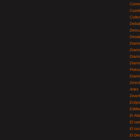
Corre
Cuart
Cultu
Debat
Desc
Desde
Diari
Diari
Diario
Diario
Potos
Diari
Direc
Artes
Divert
Eclip
EitMe
El Alt
El ca
El cu
El De