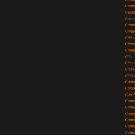
Cande
Caram
Casa 
Centr
Chiap
Chila
China
Chula
Cifo
Class
Close
Club 
Códig
Coloq
Con A
Cona
Conac
Conej
Conta
Contr
Contr