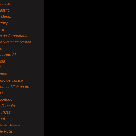
ion club
astillo
 Mérida
ency
era
a de Guanajuato
a Virtual de Mérida
yo
accion 21
dia
l
rida
rno de Jalisco
rno del Estado de
án
 porteño
 Fórmula
 Rivas
ent
do de Toluca
de Ruta