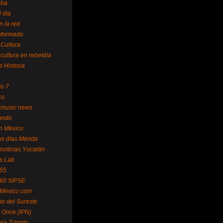
uba
l día
n la red
Informado
 Cultura
 cultura en rebeldía
e Historia
lo 7
cs
 music news
undo
ín México
s días Mérida
noticias Yucatán
s Lab
 55
 60 SIPSE
 México.com
o del Sureste
 Once (IPN)
la Tizimín