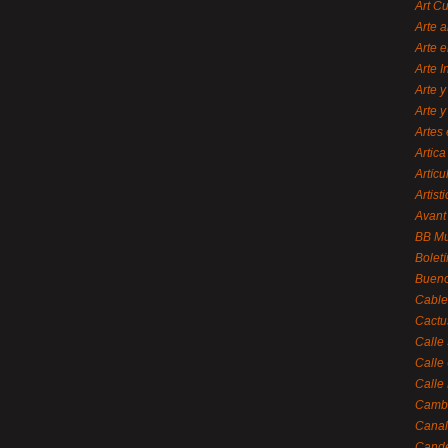
Art C
Arte a
Arte e
Arte 
Arte y
Arte y
Artes 
Artica
Artícu
Artisti
Avant
BB M
Bolet
Bueno
Cable
Cactu
Calle
Calle
Calle
Cambi
Canal
Cande