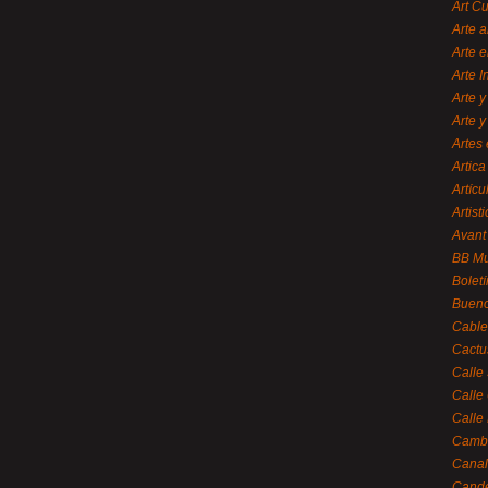
Art C
Arte a
Arte e
Arte 
Arte y
Arte y
Artes 
Artica
Artícu
Artisti
Avant
BB M
Bolet
Bueno
Cable
Cactu
Calle
Calle
Calle
Cambi
Canal
Cande