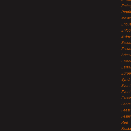
Embaj
Repúb
Méxic
Encue
Enfoq
EnViv
Escen
Escue
Artes
Estad
Estat
Euro
Syndr
Event 
Event
Excel
Fahre
Feest
Festi
Red
Fiest