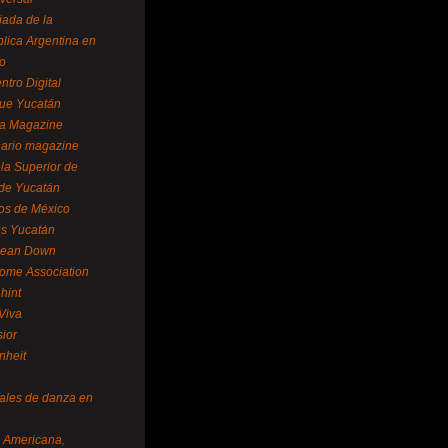
ada de la
lica Argentina en
o
ntro Digital
ue Yucatán
a Magazine
ario magazine
la Superior de
 de Yucatán
os de México
us Yucatán
pean Down
ome Association
hint
Viva
sior
nheit
vales de danza en
a Americana,