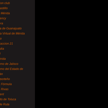
ion club
astillo
 Mérida
ency
era
a de Guanajuato
a Virtual de Mérida
yo
accion 21
dia
l
rida
rno de Jalisco
rno del Estado de
án
 porteño
 Fórmula
 Rivas
ent
do de Toluca
de Ruta