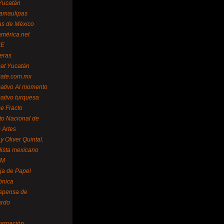
Yucatán
amaulipas
as de México
américa.net
NE
teras
mat Yucatán
mate.com.mx
mativo Al momento
mativo turquesa
me Fracto
uto Nacional de
 Artes
 Oliver Quintal,
dista mexicano
FM
ja de Papel
ónica
spensa de
ardo
formación