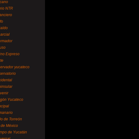
cano
ario NTR
nanciero
fo
raldo
arcial
formador
ruso
tino Expreso
te
servador yucateco
servatorio
cidental
ninsular
venir
egón Yucateco
ncipal
manario
lo de Torreón
l de México
empo de Yucatán
versal