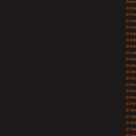
Ameri
El Di
El Fi
El Gol
El He
El Imp
El In
El Int
El La
El Nor
El ob
El Ob
El Oc
El Pe
El Por
El Pr
El Pri
El Se
El Sig
El So
El Ti
El Uni