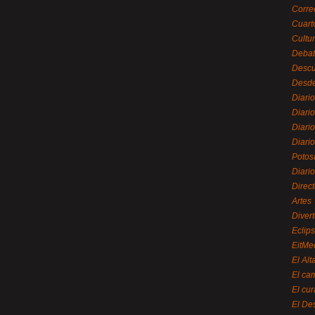
Corre
Cuart
Cultu
Debat
Desc
Desde
Diari
Diari
Diario
Diario
Potos
Diari
Direc
Artes
Divert
Eclip
EitMe
El Alt
El ca
El cu
El De