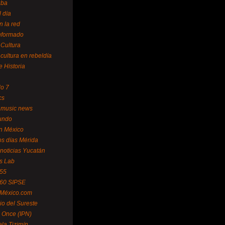
uba
l día
n la red
Informado
 Cultura
 cultura en rebeldía
e Historia
lo 7
cs
 music news
undo
ín México
s días Mérida
noticias Yucatán
s Lab
 55
 60 SIPSE
 México.com
o del Sureste
 Once (IPN)
la Tizimín