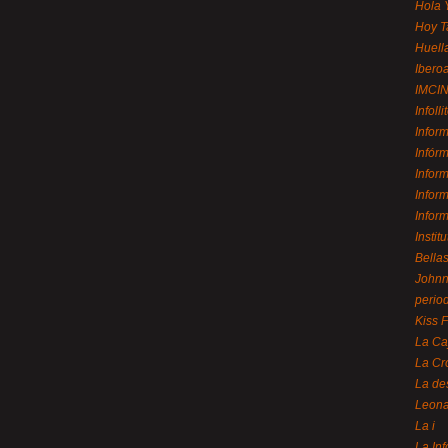
Hola 
Hoy T
Huell
Ibero
IMCI
Infolli
Infor
Infór
Infor
Infor
Infor
Instit
Bellas
Johnny
perio
Kiss 
La Ca
La Cr
La de
Leon
La i
La In