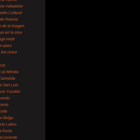
la Valladolid
ello Cultural
de Francia
o de la Imagen
as en la mira
ngo.mobi
n-pass
 the clown
ical
 Up Mérida
Carmelita
o San Luis
uio Yucatán
cento
cento
ulta
o Belga
cto Latino
a Punto
aCorriente