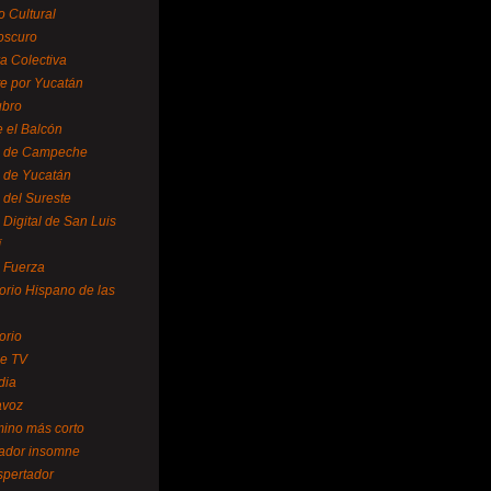
o Cultural
oscuro
ra Colectiva
e por Yucatán
ubro
 el Balcón
o de Campeche
o de Yucatán
 del Sureste
 Digital de San Luis
í
o Fuerza
torio Hispano de las
orio
se TV
dia
avoz
mino más corto
rador insomne
spertador