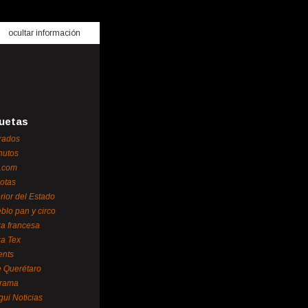
ocultar información
uetas
rados
nutos
.com
otas
erior del Estado
blo pan y circo
za francesa
za Tex
ents
 Querétaro
orama
gui Noticias