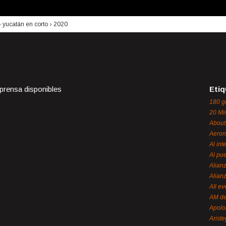
›
yucatán en corto
›
2020
 prensa disponibles
Etiq
180 g
20 Mi
About
Aeron
Al int
Al pue
Alian
Alian
All ev
AM de
Apol
Ariste