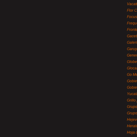
Vacat
Flor C
Focus
Frequ
Front
Gacet
Galerí
Garu
Gener
Globe
Gloca
Go Mé
Gobie
Gobie
Yucat
Grillo
Grupo
Grupo
Hejev
Heral
Hoja 