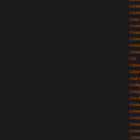
Cande
Caram
Casa 
Centr
Chiap
Chila
China
Chula
Cifo
Class
Close
Club 
Códig
Coloq
Con A
Cona
Conac
Conej
Conta
Contr
Contr