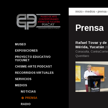
inicio
› medios ›
prensa
Prensa
Rafael Tovar y de
MUSEO
Mérida, Yucatán
20
EXPOSICIONES
Conaculta, ContraCorrie
Querétaro
PROYECTO EDUCATIVO
YUCUNET
CHISME-ARTE PODCAST
RECORRIDOS VIRTUALES
SERVICIOS
MEDIOS
NOTICIAS
PRENSA
RADIO