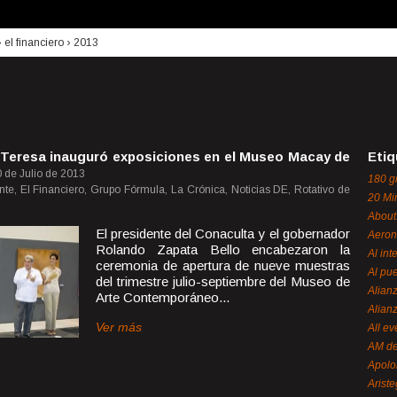
›
el financiero
›
2013
 Teresa inauguró exposiciones en el Museo Macay de
Etiq
 de Julio de 2013
180 g
nte, El Financiero, Grupo Fórmula, La Crónica, Noticias DE, Rotativo de
20 Mi
About
El presidente del Conaculta y el gobernador
Aeron
Rolando Zapata Bello encabezaron la
Al int
ceremonia de apertura de nueve muestras
Al pue
del trimestre julio-septiembre del Museo de
Alian
Arte Contemporáneo...
Alian
Ver más
All ev
AM de
Apol
Ariste