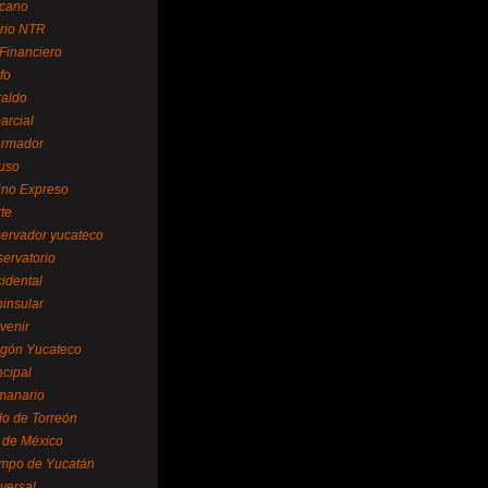
cano
ario NTR
 Financiero
fo
raldo
arcial
formador
ruso
tino Expreso
te
servador yucateco
servatorio
cidental
ninsular
venir
egón Yucateco
ncipal
manario
lo de Torreón
l de México
empo de Yucatán
versal