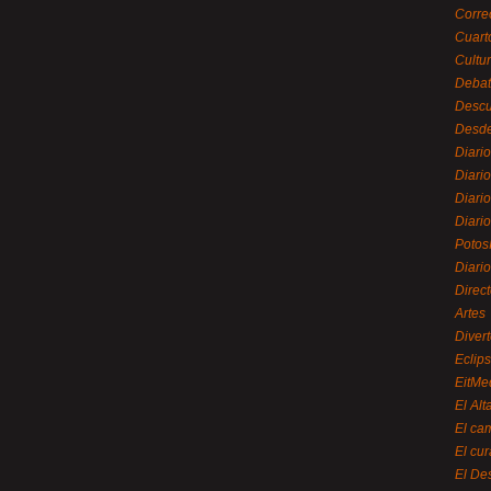
Corre
Cuart
Cultu
Debat
Desc
Desde
Diari
Diari
Diario
Diario
Potos
Diari
Direc
Artes
Divert
Eclip
EitMe
El Alt
El ca
El cu
El De