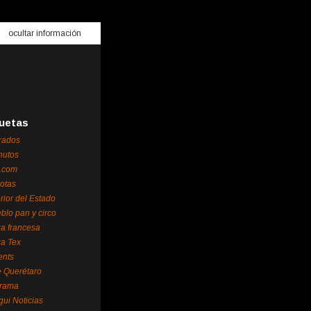
ocultar información
uetas
rados
nutos
.com
otas
erior del Estado
blo pan y circo
za francesa
za Tex
ents
 Querétaro
orama
gui Noticias