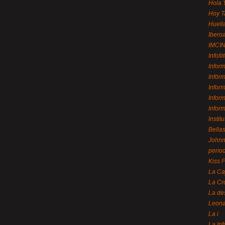
Hola 
Hoy T
Huell
Ibero
IMCI
Infolli
Infor
Infór
Infor
Infor
Infor
Instit
Bellas
Johnny
perio
Kiss 
La Ca
La Cr
La de
Leon
La i
La In