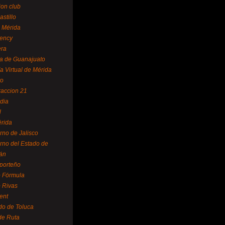
ion club
astillo
 Mérida
ency
era
a de Guanajuato
a Virtual de Mérida
yo
accion 21
dia
l
rida
rno de Jalisco
rno del Estado de
án
 porteño
 Fórmula
 Rivas
ent
do de Toluca
de Ruta