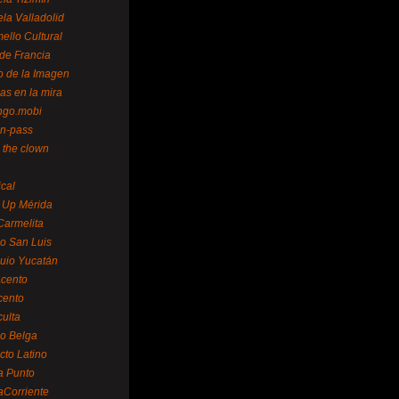
la Valladolid
ello Cultural
de Francia
o de la Imagen
as en la mira
ngo.mobi
n-pass
 the clown
ical
 Up Mérida
Carmelita
o San Luis
uio Yucatán
cento
cento
ulta
o Belga
cto Latino
a Punto
aCorriente