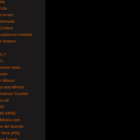
uba
l día
n la red
Informado
 Cultura
 cultura en rebeldía
e Historia
lo 7
cs
 music news
undo
ín México
s días Mérida
noticias Yucatán
s Lab
 55
 60 SIPSE
 México.com
o del Sureste
 Once (IPN)
la Tizimín