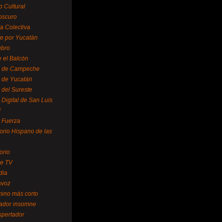
o Cultural
oscuro
ra Colectiva
e por Yucatán
ubro
 el Balcón
o de Campeche
o de Yucatán
 del Sureste
 Digital de San Luis
í
o Fuerza
torio Hispano de las
orio
se TV
dia
avoz
mino más corto
rador insomne
spertador