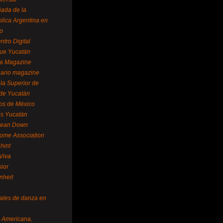
ada de la
lica Argentina en
o
ntro Digital
ue Yucatán
a Magazine
ario magazine
la Superior de
 de Yucatán
os de México
us Yucatán
pean Down
ome Association
hint
Viva
sior
nheit
vales de danza en
a Americana,