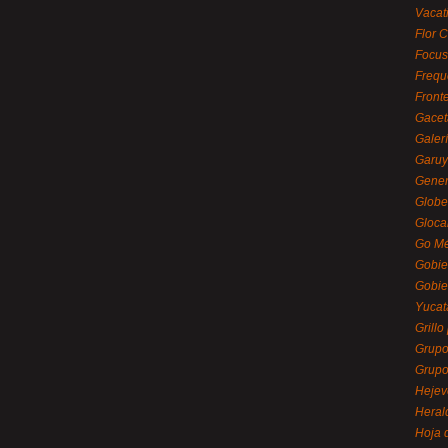
Vacat
Flor C
Focus
Frequ
Front
Gacet
Galerí
Garu
Gener
Globe
Gloca
Go Mé
Gobie
Gobie
Yucat
Grillo
Grupo
Grupo
Hejev
Heral
Hoja 