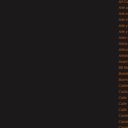
Art C
Arte a
Arte e
Arte 
Arte y
Arte y
Artes 
Artica
Artícu
Artisti
Avant
BB M
Bolet
Bueno
Cable
Cactu
Calle
Calle
Calle
Cambi
Canal
Cande