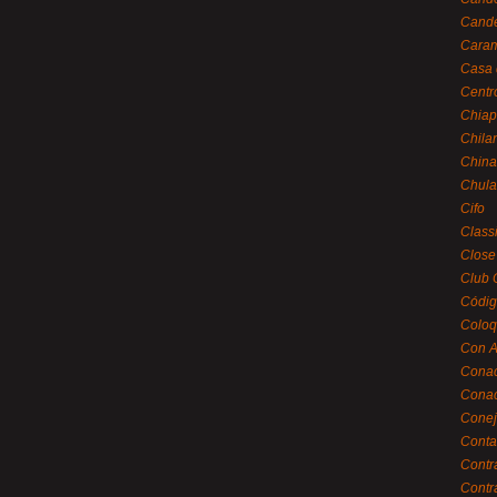
Cande
Caram
Casa 
Centr
Chiap
Chila
China
Chula
Cifo
Class
Close
Club 
Códig
Coloq
Con A
Cona
Conac
Conej
Conta
Contr
Contr