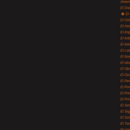
Ameri
El Di
El
El Gol
El He
El Imp
El In
El Int
El La
El Nor
El ob
El Ob
El Oc
El Pe
El Por
El Pr
El Pri
El Se
El Sig
El So
El Ti
El Uni