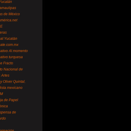
Yucatán
amaulipas
as de México
américa.net
NE
teras
mat Yucatán
mate.com.mx
mativo Al momento
mativo turquesa
me Fracto
uto Nacional de
 Artes
 Oliver Quintal,
dista mexicano
FM
ja de Papel
ónica
spensa de
ardo
formación