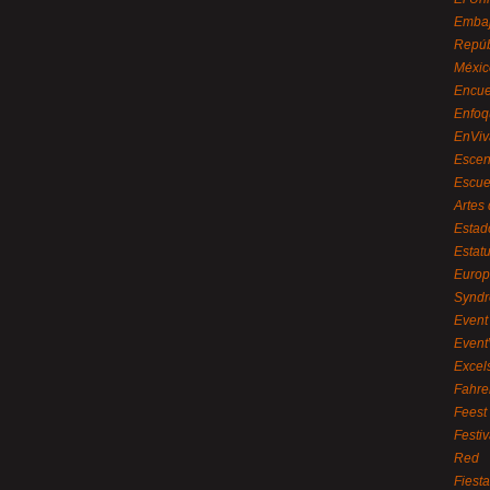
Embaj
Repúb
Méxic
Encue
Enfoq
EnViv
Escen
Escue
Artes
Estad
Estat
Euro
Syndr
Event 
Event
Excel
Fahre
Feest
Festi
Red
Fiest