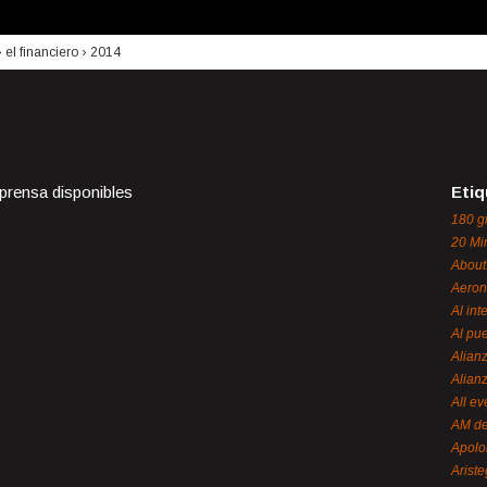
›
el financiero
›
2014
 prensa disponibles
Etiq
180 g
20 Mi
About
Aeron
Al int
Al pue
Alian
Alian
All ev
AM de
Apol
Ariste