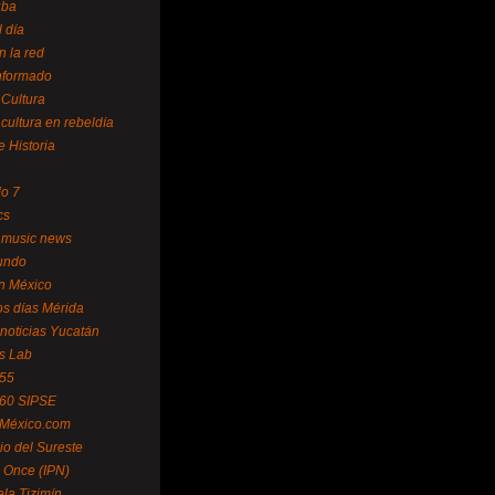
uba
l día
n la red
Informado
 Cultura
 cultura en rebeldía
e Historia
lo 7
cs
 music news
undo
ín México
s días Mérida
noticias Yucatán
s Lab
 55
 60 SIPSE
 México.com
o del Sureste
 Once (IPN)
la Tizimín