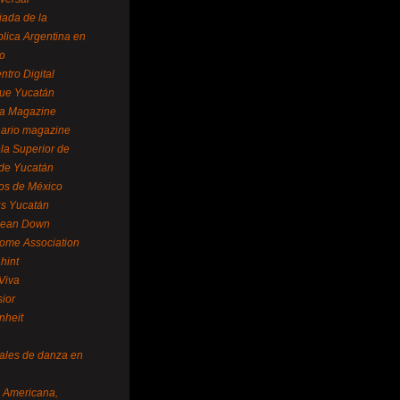
ada de la
lica Argentina en
o
ntro Digital
ue Yucatán
a Magazine
ario magazine
la Superior de
 de Yucatán
os de México
us Yucatán
pean Down
ome Association
hint
Viva
sior
nheit
vales de danza en
a Americana,