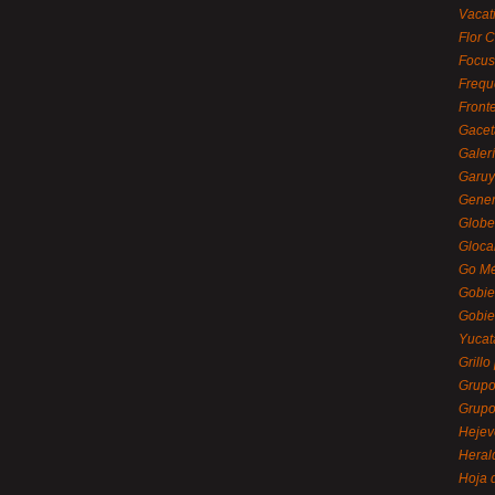
Vacat
Flor C
Focus
Frequ
Front
Gacet
Galerí
Garu
Gener
Globe
Gloca
Go Mé
Gobie
Gobie
Yucat
Grillo
Grupo
Grupo
Hejev
Heral
Hoja 