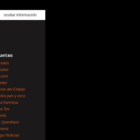
ocultar información
uetas
rados
nutos
.com
otas
erior del Estado
blo pan y circo
za francesa
za Tex
ents
 Querétaro
orama
gui Noticias