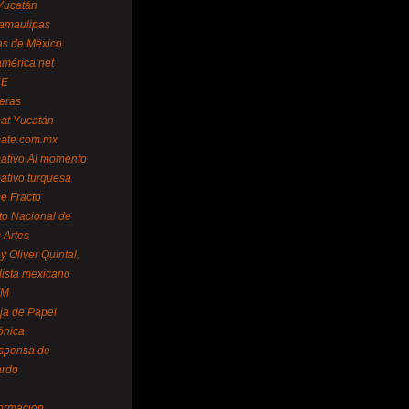
Yucatán
amaulipas
as de México
américa.net
NE
teras
mat Yucatán
mate.com.mx
mativo Al momento
mativo turquesa
me Fracto
uto Nacional de
 Artes
 Oliver Quintal,
dista mexicano
FM
ja de Papel
ónica
spensa de
ardo
formación