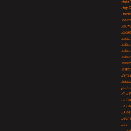
Hola 
Hoy T
Huell
Ibero
IMCI
Infolli
Infor
Infór
Infor
Infor
Infor
Instit
Bellas
Johnny
perio
Kiss 
La Ca
La Cr
La de
Leon
La i
La In