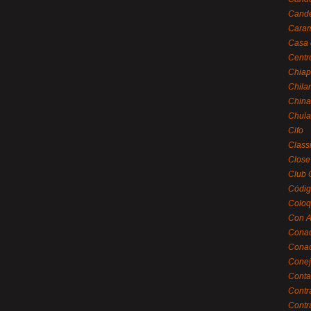
Cande
Caram
Casa 
Centr
Chiap
Chila
China
Chula
Cifo
Class
Close
Club 
Códig
Coloq
Con A
Cona
Conac
Conej
Conta
Contr
Contr