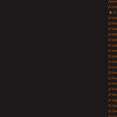
Ameri
El Di
El
El Gol
El He
El Imp
El In
El Int
El La
El Nor
El ob
El Ob
El Oc
El Pe
El Por
El Pr
El Pri
El Se
El Sig
El So
El Ti
El Uni