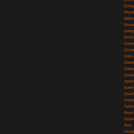
Embaj
Repúb
Méxic
Encue
Enfoq
EnViv
Escen
Escue
Artes
Estad
Estat
Euro
Syndr
Event 
Event
Excel
Fahre
Feest
Festi
Red
Fiest