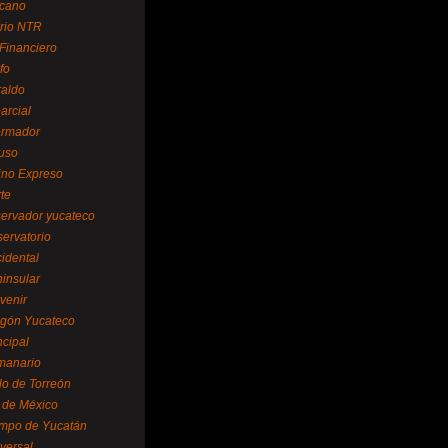
cano
ario NTR
 Financiero
fo
raldo
arcial
formador
ruso
tino Expreso
te
servador yucateco
servatorio
cidental
ninsular
venir
egón Yucateco
ncipal
manario
lo de Torreón
l de México
empo de Yucatán
versal