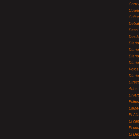
Corre
Cuart
Cultu
Debat
Desc
Desde
Diari
Diari
Diario
Diario
Potos
Diari
Direc
Artes
Divert
Eclip
EitMe
El Alt
El ca
El cu
El De