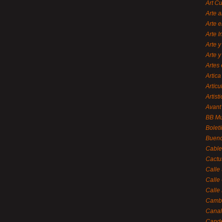
Art C
Arte a
Arte e
Arte 
Arte y
Arte y
Artes 
Artica
Artícu
Artisti
Avant
BB M
Bolet
Bueno
Cable
Cactu
Calle
Calle
Calle
Cambi
Canal
Cande