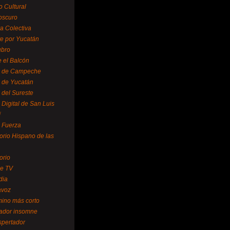
o Cultural
oscuro
ra Colectiva
e por Yucatán
ubro
 el Balcón
o de Campeche
o de Yucatán
 del Sureste
 Digital de San Luis
í
o Fuerza
torio Hispano de las
orio
se TV
dia
avoz
mino más corto
rador insomne
spertador