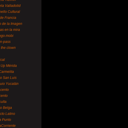
la Valladolid
ello Cultural
de Francia
o de la Imagen
as en la mira
ngo.mobi
n-pass
 the clown
ical
 Up Mérida
Carmelita
o San Luis
uio Yucatán
cento
cento
ulta
o Belga
cto Latino
a Punto
aCorriente