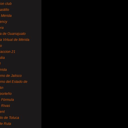
ion club
astillo
 Mérida
ency
era
a de Guanajuato
a Virtual de Mérida
yo
accion 21
dia
l
rida
rno de Jalisco
rno del Estado de
án
 porteño
 Fórmula
 Rivas
ent
do de Toluca
de Ruta