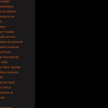
Yucatán
amaulipas
as de México
américa.net
NE
teras
mat Yucatán
mate.com.mx
mativo Al momento
mativo turquesa
me Fracto
uto Nacional de
 Artes
 Oliver Quintal,
dista mexicano
FM
ja de Papel
 Crónica
spensa de
ardo
formación