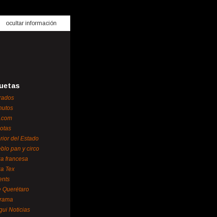
ocultar información
uetas
rados
nutos
.com
otas
erior del Estado
blo pan y circo
za francesa
za Tex
ents
 Querétaro
orama
gui Noticias