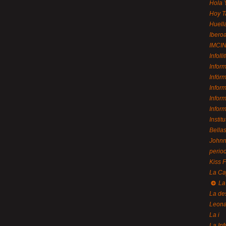
Hola 
Hoy T
Huell
Ibero
IMCI
Infolli
Infor
Infór
Infor
Infor
Infor
Instit
Bellas
Johnny
perio
Kiss 
La Ca
La
La de
Leon
La i
La In