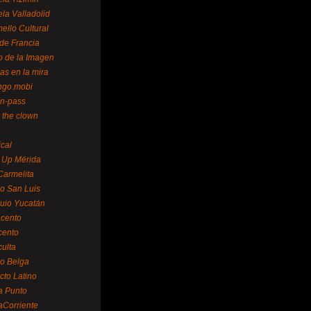
la Valladolid
ello Cultural
de Francia
o de la Imagen
as en la mira
ngo.mobi
n-pass
 the clown
ical
 Up Mérida
Carmelita
o San Luis
uio Yucatán
cento
cento
ulta
o Belga
cto Latino
a Punto
aCorriente