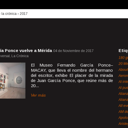
›
la crónica
›
2017
ía Ponce vuelve a Mérida
Etiq
04 de Noviembre de 2017
versal, La Crónica
180 g
20 Mi
El Museo Fernando García Ponce–
MACAY, que lleva el nombre del hermano
About
del escritor, exhibe El placer de la mirada
Aeron
de Juan García Ponce, que reúne más de
Al int
20...
Al pue
Alian
Ver más
Alian
All ev
AM de
Apol
Ariste