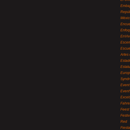
Embaj
Repúb
Méxic
Encue
Enfoq
EnViv
Escen
Escue
Artes
Estad
Estat
Euro
Syndr
Event 
Event
Excel
Fahre
Feest
Festi
Red
Fiest