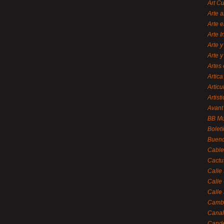
Art C
Arte a
Arte e
Arte 
Arte y
Arte y
Artes 
Artica
Artícu
Artisti
Avant
BB M
Bolet
Bueno
Cable
Cactu
Calle
Calle
Calle
Cambi
Canal
Cande