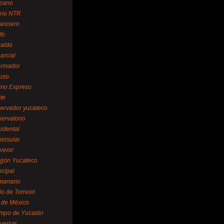
cano
ario NTR
nanciero
fo
raldo
arcial
formador
ruso
tino Expreso
te
servador yucateco
servatorio
cidental
ninsular
venir
egón Yucateco
ncipal
manario
lo de Torreón
l de México
empo de Yucatán
versal