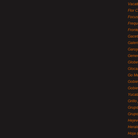
Vacat
Flor C
Focus
Frequ
Front
Gacet
Galerí
Garu
Gener
Globe
Gloca
Go Mé
Gobie
Gobie
Yucat
Grillo
Grupo
Grupo
Hejev
Heral
Hoja 