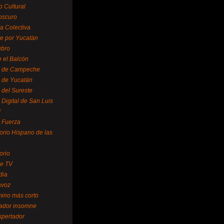
o Cultural
oscuro
ra Colectiva
e por Yucatán
ubro
 el Balcón
o de Campeche
o de Yucatán
 del Sureste
 Digital de San Luis
í
o Fuerza
torio Hispano de las
orio
se TV
dia
avoz
mino más corto
rador insomne
spertador