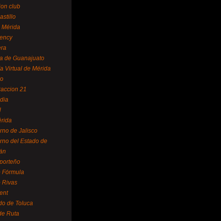
ion club
astillo
 Mérida
ency
era
a de Guanajuato
a Virtual de Mérida
yo
accion 21
dia
l
rida
rno de Jalisco
rno del Estado de
án
 porteño
 Fórmula
 Rivas
ent
do de Toluca
de Ruta