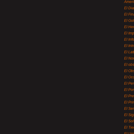
Ameri
El Di
El Fi
El Gol
El He
El Imp
El In
El Int
El La
El Nor
El ob
El Ob
El Oc
El Pe
El Por
El Pr
El Pri
El Se
El Sig
El So
El Ti
El Uni