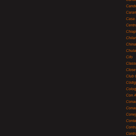
Cande
Caram
Casa 
Centr
Chiap
Chila
China
Chula
Cifo
Class
Close
Club 
Códig
Coloq
Con A
Cona
Conac
Conej
Conta
Contr
Contr