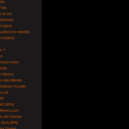
uba
l día
n la red
Informado
 Cultura
 cultura en rebeldía
e Historia
lo 7
cs
 music news
undo
ín México
s días Mérida
noticias Yucatán
s Lab
 55
 60 SIPSE
 México.com
o del Sureste
 Once (IPN)
la Tizimín