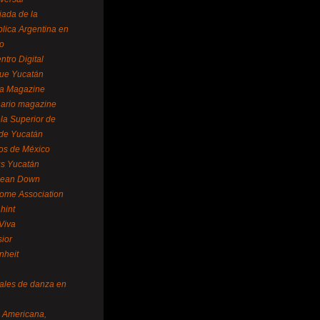
ada de la
lica Argentina en
o
ntro Digital
ue Yucatán
a Magazine
ario magazine
la Superior de
 de Yucatán
os de México
us Yucatán
pean Down
ome Association
hint
Viva
sior
nheit
vales de danza en
a Americana,