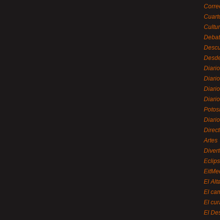
Corre
Cuart
Cultu
Debat
Desc
Desde
Diari
Diari
Diario
Diario
Potos
Diari
Direc
Artes
Divert
Eclip
EitMe
El Alt
El ca
El cu
El De