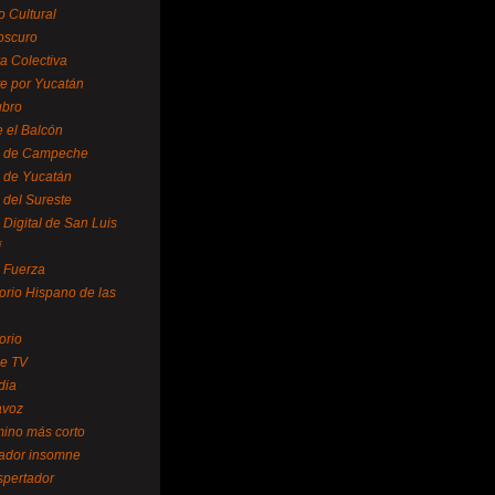
o Cultural
oscuro
ra Colectiva
e por Yucatán
ubro
 el Balcón
o de Campeche
o de Yucatán
 del Sureste
 Digital de San Luis
í
o Fuerza
torio Hispano de las
orio
se TV
dia
avoz
mino más corto
rador insomne
spertador