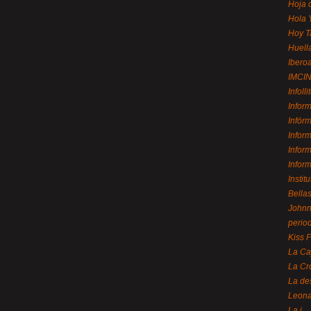
Hoja 
Hola 
Hoy T
Huell
Ibero
IMCI
Infolli
Infor
Infór
Infor
Infor
Infor
Instit
Bellas
Johnny
perio
Kiss 
La Ca
La Cr
La de
Leon
La i