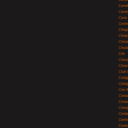
Cande
Caram
Casa 
Centr
Chiap
Chila
China
Chula
Cifo
Class
Close
Club 
Códig
Coloq
Con A
Cona
Conac
Conej
Conta
Contr
Contr