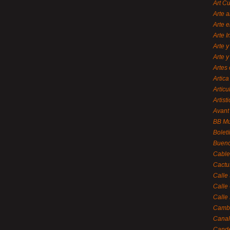
Art C
Arte a
Arte e
Arte 
Arte y
Arte y
Artes 
Artica
Artícu
Artisti
Avant
BB M
Bolet
Bueno
Cable
Cactu
Calle
Calle
Calle
Cambi
Canal
Cande