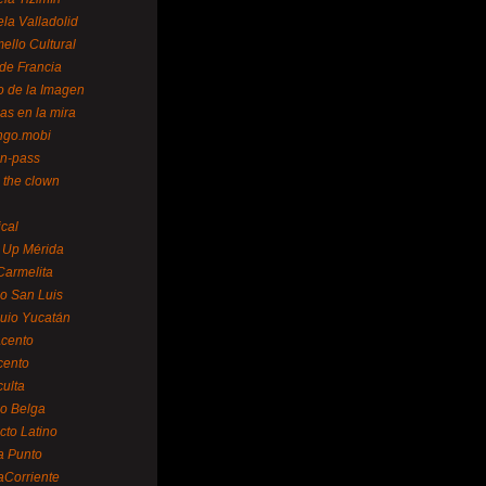
la Valladolid
ello Cultural
de Francia
o de la Imagen
as en la mira
ngo.mobi
n-pass
 the clown
ical
 Up Mérida
Carmelita
o San Luis
uio Yucatán
cento
cento
ulta
o Belga
cto Latino
a Punto
aCorriente