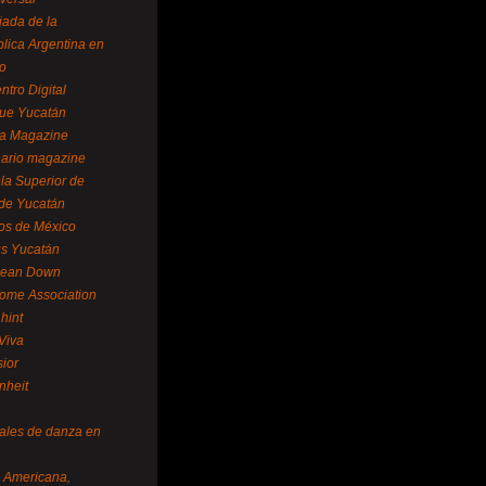
ada de la
lica Argentina en
o
ntro Digital
ue Yucatán
a Magazine
ario magazine
la Superior de
 de Yucatán
os de México
us Yucatán
pean Down
ome Association
hint
Viva
sior
nheit
vales de danza en
a Americana,