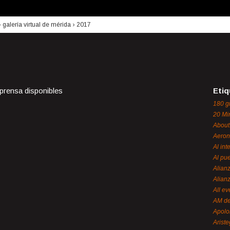
›
galería virtual de mérida
›
2017
 prensa disponibles
Etiq
180 g
20 Mi
About
Aeron
Al int
Al pue
Alian
Alian
All ev
AM de
Apol
Ariste