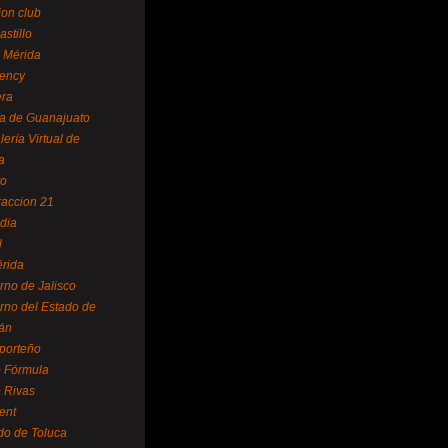
ion club
astillo
 Mérida
ency
era
a de Guanajuato
lería Virtual de
a
yo
accion 21
dia
l
rida
rno de Jalisco
rno del Estado de
án
 porteño
 Fórmula
 Rivas
ent
do de Toluca