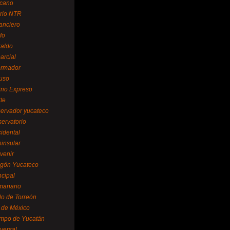
cano
ario NTR
nanciero
fo
raldo
arcial
formador
ruso
tino Expreso
te
servador yucateco
servatorio
cidental
ninsular
venir
egón Yucateco
ncipal
manario
lo de Torreón
l de México
empo de Yucatán
versal