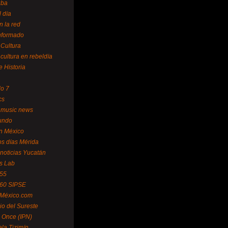
uba
l día
n la red
Informado
 Cultura
 cultura en rebeldía
e Historia
lo 7
cs
 music news
undo
ín México
s días Mérida
noticias Yucatán
s Lab
 55
 60 SIPSE
 México.com
o del Sureste
 Once (IPN)
la Tizimín