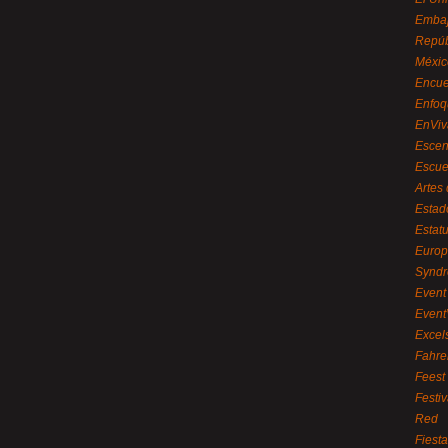
Embaj
Repúb
Méxic
Encue
Enfoq
EnViv
Escen
Escue
Artes
Estad
Estat
Euro
Syndr
Event 
Event
Excel
Fahre
Feest
Festi
Red
Fiest