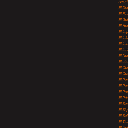
Ameri
El Di
El Fi
El Gol
El He
El Imp
El In
El Int
El La
El Nor
El ob
El Ob
El Oc
El Pe
El Por
El Pr
El Pri
El Se
El Sig
El So
El Ti
El Uni