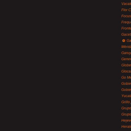
Vacat
Flor C
Focus
Frequ
Front
Gacet
Ga
Mérid
Garu
Gener
Globe
Gloca
Go Mé
Gobie
Gobie
Yucat
Grillo
Grupo
Grupo
Hejev
Heral