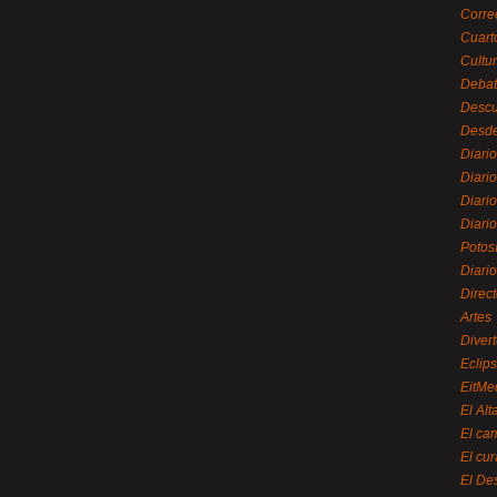
Corre
Cuart
Cultu
Debat
Desc
Desde
Diari
Diari
Diario
Diario
Potos
Diari
Direc
Artes
Divert
Eclip
EitMe
El Alt
El ca
El cu
El De