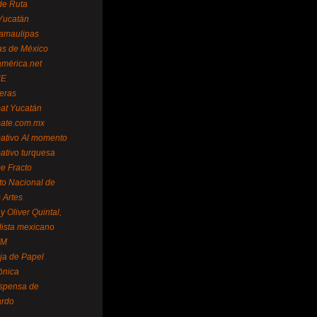
de Ruta
Yucatán
amaulipas
as de México
américa.net
NE
teras
mat Yucatán
mate.com.mx
mativo Al momento
mativo turquesa
me Fracto
uto Nacional de
 Artes
 Oliver Quintal,
dista mexicano
FM
ja de Papel
ónica
spensa de
ardo