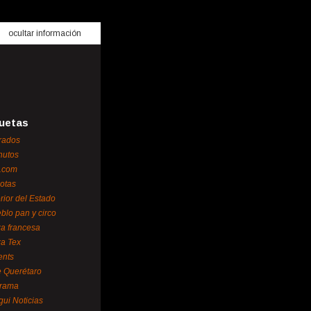
ocultar información
uetas
rados
nutos
.com
otas
erior del Estado
blo pan y circo
za francesa
za Tex
ents
 Querétaro
orama
gui Noticias