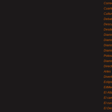
Corre
Cuart
Cultu
Debat
Desc
Desde
Diari
Diari
Diario
Diario
Potos
Diari
Direc
Artes
Divert
Eclip
EitMe
El Alt
El ca
El cu
El De