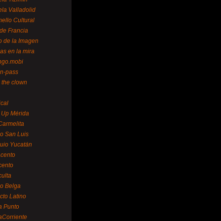
la Valladolid
ello Cultural
de Francia
o de la Imagen
as en la mira
ngo.mobi
n-pass
 the clown
ical
 Up Mérida
Carmelita
o San Luis
uio Yucatán
cento
cento
ulta
o Belga
cto Latino
a Punto
aCorriente