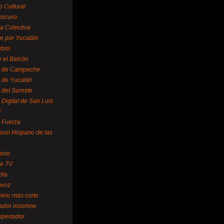
o Cultural
oscuro
ra Colectiva
e por Yucatán
ubro
 el Balcón
o de Campeche
o de Yucatán
 del Sureste
 Digital de San Luis
í
o Fuerza
torio Hispano de las
orio
se TV
dia
avoz
mino más corto
rador insomne
spertador