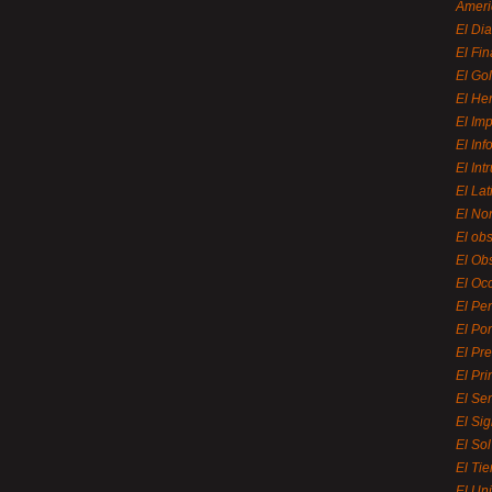
Ameri
El Di
El Fi
El Gol
El He
El Imp
El In
El Int
El La
El Nor
El ob
El Ob
El Oc
El Pe
El Por
El Pr
El Pri
El Se
El Sig
El So
El Ti
El Uni