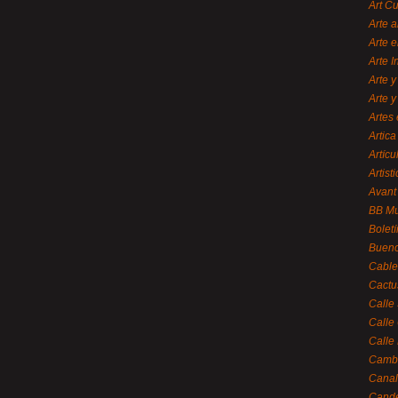
Art C
Arte a
Arte e
Arte 
Arte y
Arte y
Artes 
Artica
Artícu
Artisti
Avant
BB M
Bolet
Bueno
Cable
Cactu
Calle
Calle
Calle
Cambi
Canal
Cande