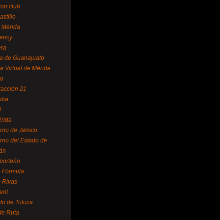
ion club
astillo
 Mérida
ency
era
a de Guanajuato
a Virtual de Mérida
yo
accion 21
dia
l
rida
rno de Jalisco
rno del Estado de
án
 porteño
 Fórmula
 Rivas
ent
do de Toluca
de Ruta