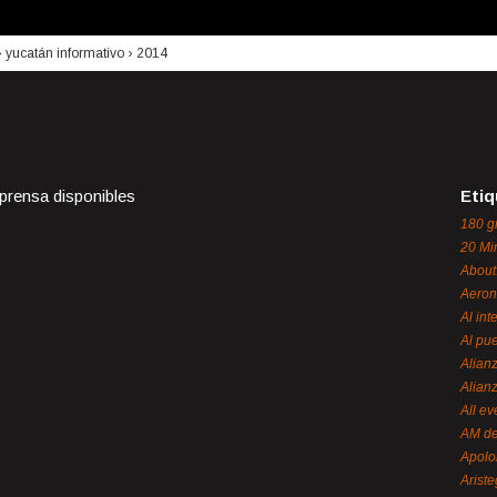
›
yucatán informativo
›
2014
 prensa disponibles
Etiq
180 g
20 Mi
About
Aeron
Al int
Al pue
Alian
Alian
All ev
AM de
Apol
Ariste