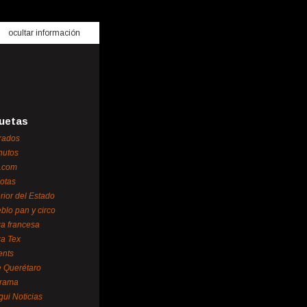
ocultar información
uetas
rados
nutos
.com
otas
erior del Estado
blo pan y circo
za francesa
za Tex
ents
 Querétaro
orama
gui Noticias