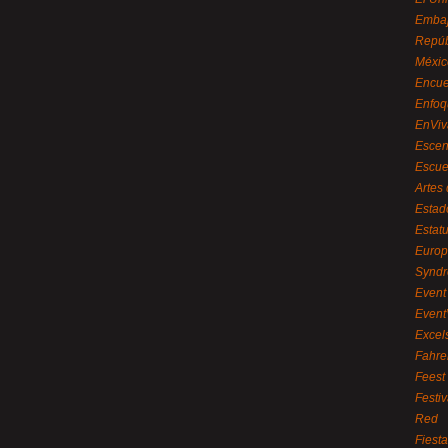
Embaj
Repúb
Méxic
Encue
Enfoq
EnViv
Escen
Escue
Artes
Estad
Estat
Euro
Syndr
Event 
Event
Excel
Fahre
Feest
Festi
Red
Fiest