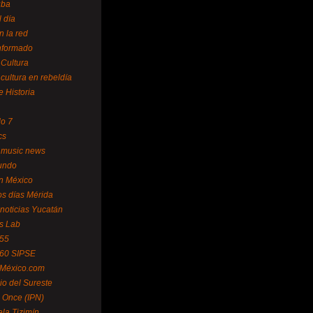
uba
l día
n la red
Informado
 Cultura
 cultura en rebeldía
e Historia
lo 7
cs
 music news
undo
ín México
s días Mérida
noticias Yucatán
s Lab
 55
 60 SIPSE
 México.com
o del Sureste
 Once (IPN)
la Tizimín