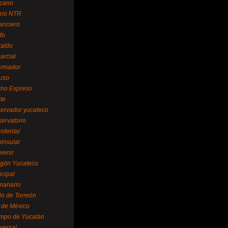
cano
ario NTR
nanciero
fo
raldo
arcial
formador
ruso
tino Expreso
te
servador yucateco
servatorio
cidental
ninsular
venir
egón Yucateco
ncipal
manario
lo de Torreón
l de México
empo de Yucatán
versal