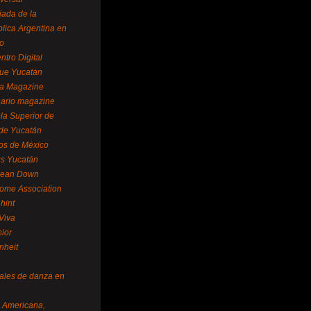
ada de la
lica Argentina en
o
ntro Digital
ue Yucatán
a Magazine
ario magazine
la Superior de
 de Yucatán
os de México
us Yucatán
pean Down
ome Association
hint
Viva
sior
nheit
vales de danza en
a Americana,