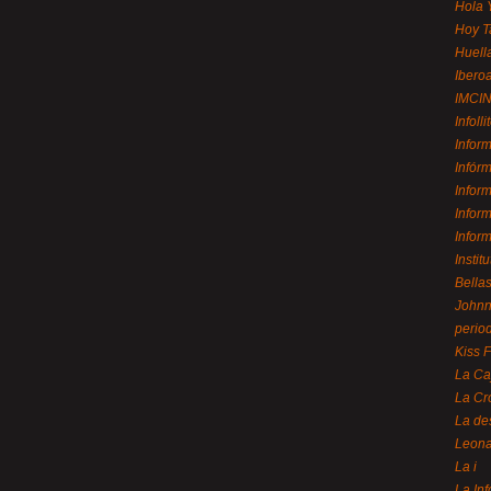
Hola 
Hoy T
Huell
Ibero
IMCI
Infolli
Infor
Infór
Infor
Infor
Infor
Instit
Bellas
Johnny
perio
Kiss 
La Ca
La Cr
La de
Leon
La i
La In