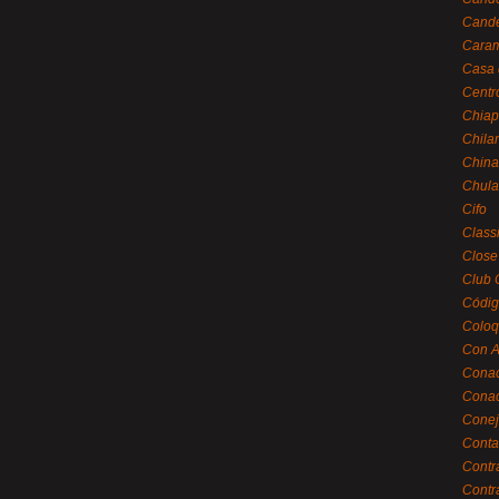
Cande
Caram
Casa 
Centr
Chiap
Chila
China
Chula
Cifo
Class
Close
Club 
Códig
Coloq
Con A
Cona
Conac
Conej
Conta
Contr
Contr