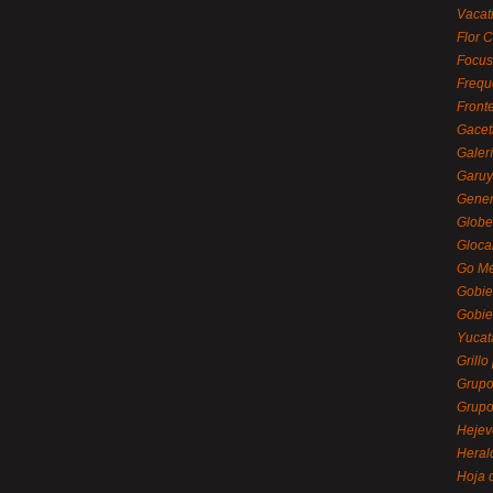
Vacat
Flor C
Focus
Frequ
Front
Gacet
Galerí
Garu
Gener
Globe
Gloca
Go Mé
Gobie
Gobie
Yucat
Grillo
Grupo
Grupo
Hejev
Heral
Hoja 