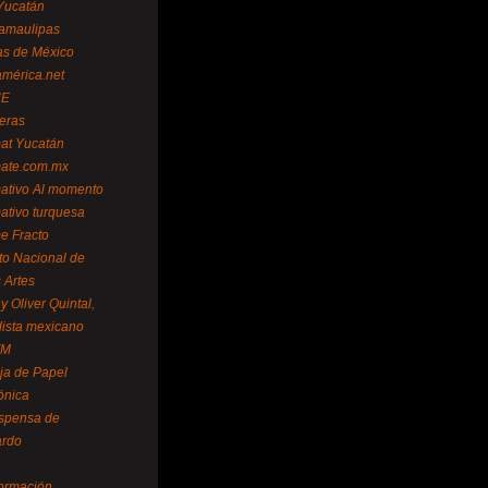
Yucatán
amaulipas
as de México
américa.net
NE
teras
mat Yucatán
mate.com.mx
mativo Al momento
mativo turquesa
me Fracto
uto Nacional de
 Artes
 Oliver Quintal,
dista mexicano
FM
ja de Papel
ónica
spensa de
ardo
formación