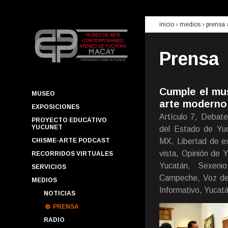
inicio
› medios ›
prensa
Prensa
Cumple el mu
MUSEO
arte moderno
EXPOSICIONES
Artículo 7, Debate
PROYECTO EDUCATIVO
YUCUNET
del Estado de Yuca
CHISME-ARTE PODCAST
MX, Libertad de ex
vista, Opinión de 
RECORRIDOS VIRTUALES
Yucatán, Sexenio
SERVICIOS
Campeche, Voz de 
MEDIOS
Informativo, Yucatá
NOTICIAS
PRENSA
RADIO