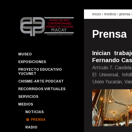
inicio
› medios ›
prensa
Prensa
Inician trab
MUSEO
Fernando Cas
EXPOSICIONES
Artículo 7, Candela
PROYECTO EDUCATIVO
YUCUNET
El Universal, Info
CHISME-ARTE PODCAST
Unión Yucatán, Van
RECORRIDOS VIRTUALES
SERVICIOS
MEDIOS
NOTICIAS
PRENSA
RADIO