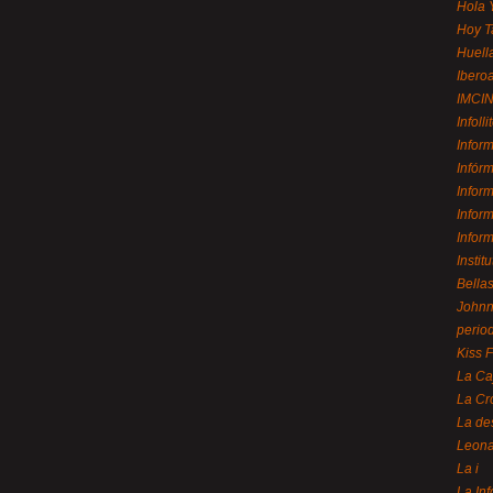
Hola 
Hoy T
Huell
Ibero
IMCI
Infolli
Infor
Infór
Infor
Infor
Infor
Instit
Bellas
Johnny
perio
Kiss 
La Ca
La Cr
La de
Leon
La i
La In