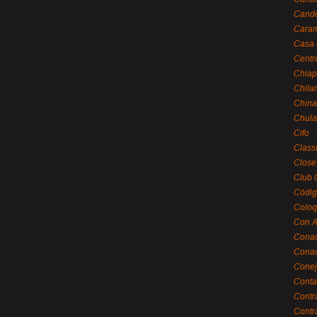
Cande
Caram
Casa 
Centr
Chiap
Chila
China
Chula
Cifo
Class
Close
Club 
Códig
Coloq
Con A
Cona
Conac
Conej
Conta
Contr
Contr