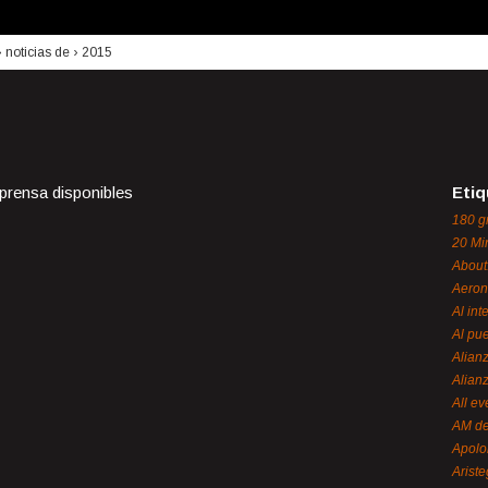
›
noticias de
›
2015
 prensa disponibles
Etiq
180 g
20 Mi
About
Aeron
Al int
Al pue
Alian
Alian
All ev
AM de
Apol
Ariste