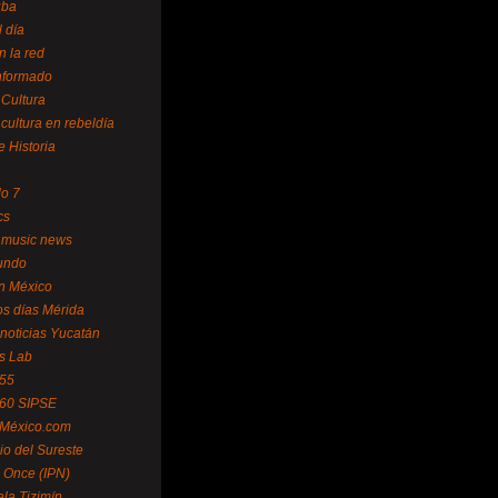
uba
l día
n la red
Informado
 Cultura
 cultura en rebeldía
e Historia
lo 7
cs
 music news
undo
ín México
s días Mérida
noticias Yucatán
s Lab
 55
 60 SIPSE
 México.com
o del Sureste
 Once (IPN)
la Tizimín