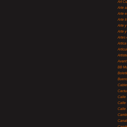
Art C
Arte a
Arte e
Arte 
Arte y
Arte y
Artes 
Artica
Artícu
Artisti
Avant
BB M
Bolet
Bueno
Cable
Cactu
Calle
Calle
Calle
Cambi
Canal
Cande