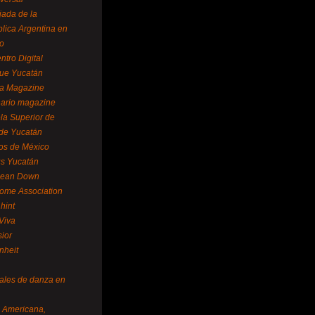
ada de la
lica Argentina en
o
ntro Digital
ue Yucatán
a Magazine
ario magazine
la Superior de
 de Yucatán
os de México
us Yucatán
pean Down
ome Association
hint
Viva
sior
nheit
vales de danza en
a Americana,