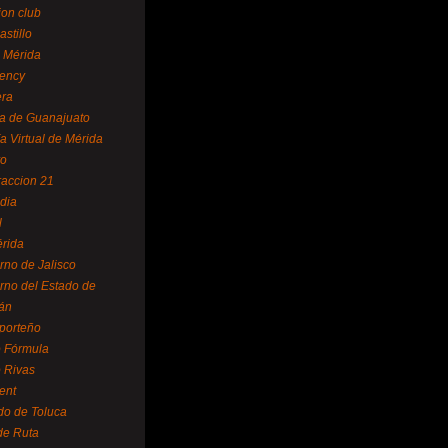
ion club
astillo
 Mérida
ency
era
a de Guanajuato
a Virtual de Mérida
yo
accion 21
dia
l
rida
rno de Jalisco
rno del Estado de
án
 porteño
 Fórmula
 Rivas
ent
do de Toluca
de Ruta