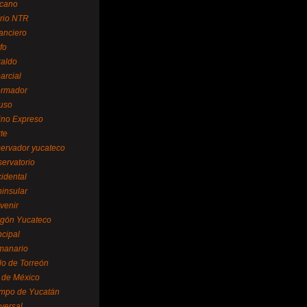
cano
ario NTR
nanciero
fo
raldo
arcial
formador
ruso
tino Expreso
te
servador yucateco
servatorio
cidental
ninsular
venir
egón Yucateco
ncipal
manario
lo de Torreón
l de México
empo de Yucatán
versal