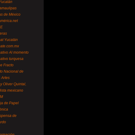
Yucatán
amaulipas
as de México
américa.net
NE
teras
mat Yucatán
mate.com.mx
mativo Al momento
mativo turquesa
me Fracto
uto Nacional de
 Artes
 Oliver Quintal,
dista mexicano
FM
ja de Papel
ónica
spensa de
ardo
formación