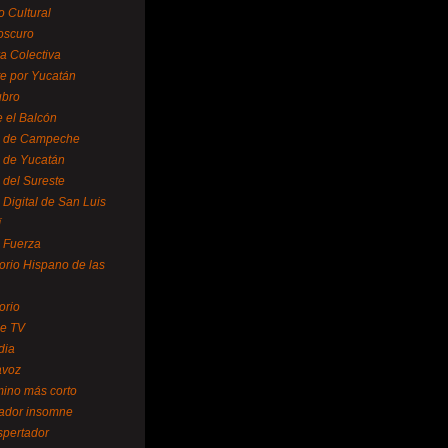
o Cultural
oscuro
ra Colectiva
e por Yucatán
ubro
 el Balcón
o de Campeche
o de Yucatán
 del Sureste
 Digital de San Luis
í
o Fuerza
torio Hispano de las
orio
se TV
dia
avoz
mino más corto
rador insomne
spertador