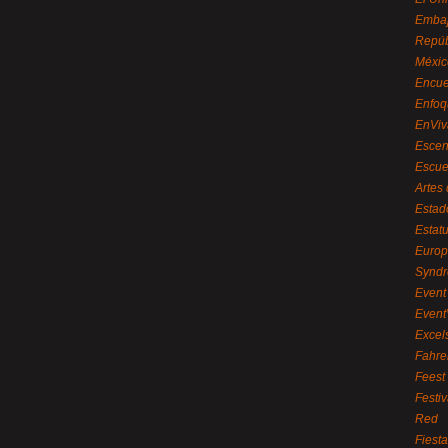
Embaj
Repúb
Méxic
Encue
Enfoq
EnViv
Escen
Escue
Artes
Estad
Estat
Euro
Syndr
Event 
Event
Excel
Fahre
Feest
Festi
Red
Fiest