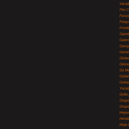
Vacat
Flor C
Focus
Frequ
Front
Gacet
Galerí
Garu
Gener
Globe
Gloca
Go Mé
Gobie
Gobie
Yucat
Grillo
Grupo
Grupo
Hejev
Heral
Hoja 