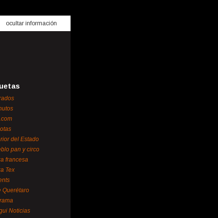
ocultar información
uetas
rados
nutos
.com
otas
erior del Estado
blo pan y circo
za francesa
za Tex
ents
 Querétaro
orama
gui Noticias