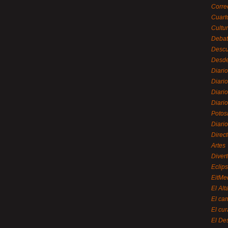
Corre
Cuart
Cultu
Debat
Desc
Desde
Diari
Diari
Diario
Diario
Potos
Diari
Direc
Artes
Divert
Eclip
EitMe
El Alt
El ca
El cu
El De