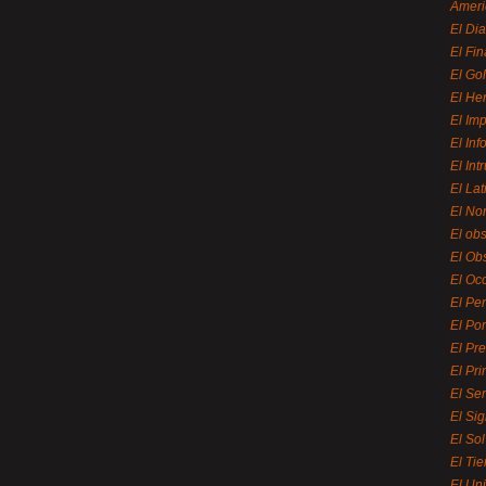
Ameri
El Di
El Fi
El Gol
El He
El Imp
El In
El Int
El La
El Nor
El ob
El Ob
El Oc
El Pe
El Por
El Pr
El Pri
El Se
El Sig
El So
El Ti
El Uni