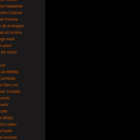
la Valladolid
ello Cultural
de Francia
o de la Imagen
as en la mira
ngo.mobi
n-pass
 the clown
ical
 Up Mérida
Carmelita
o San Luis
uio Yucatán
cento
cento
ulta
o Belga
cto Latino
a Punto
aCorriente