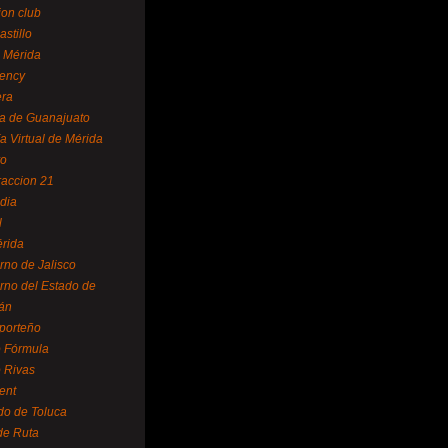
ion club
astillo
 Mérida
ency
era
a de Guanajuato
a Virtual de Mérida
yo
accion 21
dia
l
rida
rno de Jalisco
rno del Estado de
án
 porteño
 Fórmula
 Rivas
ent
do de Toluca
de Ruta