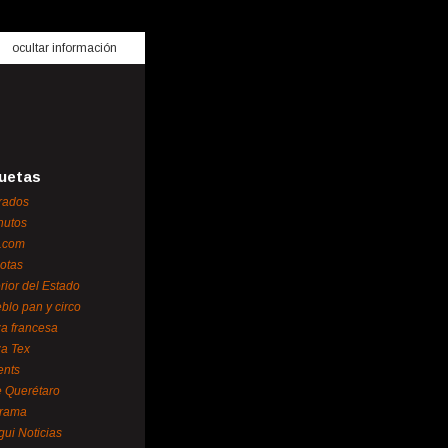
ocultar información
uetas
rados
nutos
.com
otas
erior del Estado
blo pan y circo
za francesa
za Tex
ents
 Querétaro
orama
gui Noticias