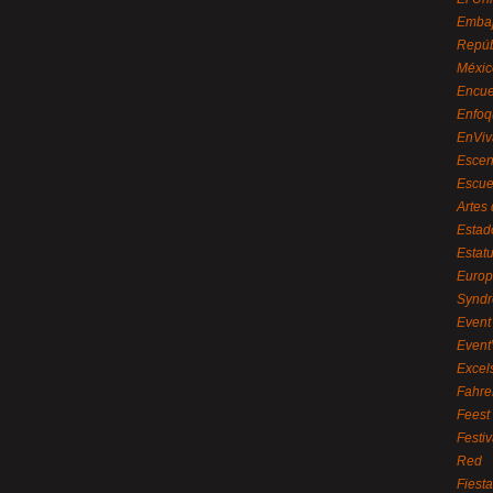
Embaj
Repúb
Méxic
Encue
Enfoq
EnViv
Escen
Escue
Artes
Estad
Estat
Euro
Syndr
Event 
Event
Excel
Fahre
Feest
Festi
Red
Fiest