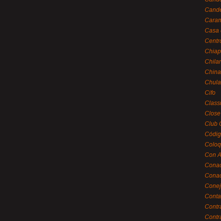
Cande
Caram
Casa 
Centr
Chiap
Chila
China
Chula
Cifo
Class
Close
Club 
Códig
Coloq
Con A
Cona
Conac
Conej
Conta
Contr
Contr