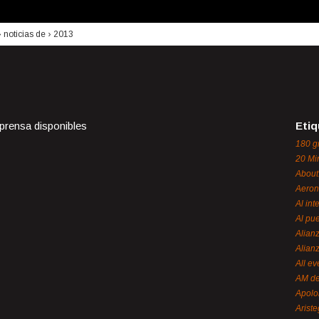
›
noticias de
›
2013
 prensa disponibles
Etiq
180 g
20 Mi
About
Aeron
Al int
Al pue
Alian
Alian
All ev
AM de
Apol
Ariste