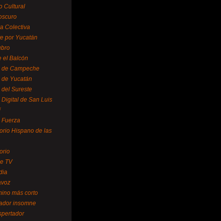
o Cultural
oscuro
ra Colectiva
e por Yucatán
ubro
 el Balcón
o de Campeche
o de Yucatán
 del Sureste
 Digital de San Luis
í
o Fuerza
torio Hispano de las
orio
se TV
dia
avoz
mino más corto
rador insomne
spertador