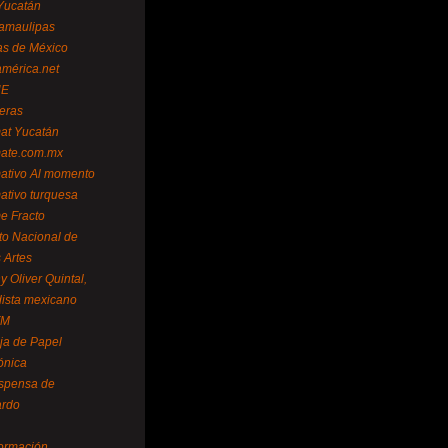
Yucatán
amaulipas
as de México
américa.net
NE
teras
mat Yucatán
mate.com.mx
mativo Al momento
mativo turquesa
me Fracto
uto Nacional de
 Artes
 Oliver Quintal,
dista mexicano
FM
ja de Papel
ónica
spensa de
ardo
formación