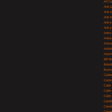
Art C
Arte a
Arte e
Arte 
Arte y
Arte y
Artes 
Artica
Artícu
Artisti
Avant
BB M
Bolet
Bueno
Cable
Cactu
Calle
Calle
Calle
Cambi
Canal
Cande