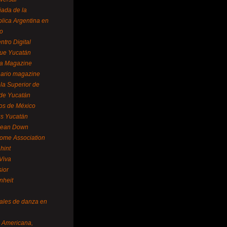
ada de la
lica Argentina en
o
ntro Digital
ue Yucatán
a Magazine
ario magazine
la Superior de
 de Yucatán
os de México
us Yucatán
pean Down
ome Association
hint
Viva
sior
nheit
vales de danza en
a Americana,