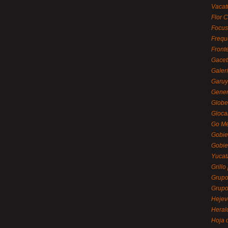
Vacat
Flor C
Focus
Frequ
Front
Gacet
Galerí
Garu
Gener
Globe
Gloca
Go Mé
Gobie
Gobie
Yucat
Grillo
Grupo
Grupo
Hejev
Heral
Hoja 