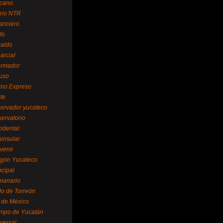
cano
ario NTR
nanciero
fo
raldo
arcial
formador
ruso
tino Expreso
te
servador yucateco
servatorio
cidental
ninsular
venir
egón Yucateco
ncipal
manario
lo de Torreón
l de México
empo de Yucatán
versal