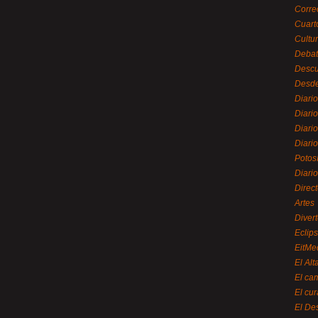
Corre
Cuart
Cultu
Debat
Desc
Desde
Diari
Diari
Diario
Diario
Potos
Diari
Direc
Artes
Divert
Eclip
EitMe
El Alt
El ca
El cu
El De