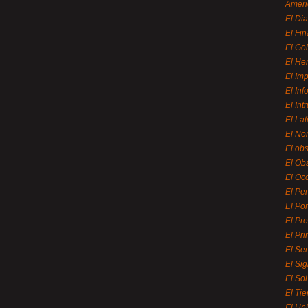
Ameri
El Di
El Fi
El Gol
El He
El Imp
El In
El Int
El La
El Nor
El ob
El Ob
El Oc
El Pe
El Por
El Pr
El Pri
El Se
El Sig
El So
El Ti
El Uni