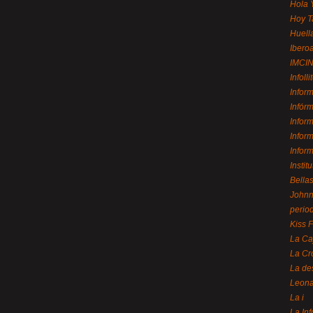
Hola 
Hoy T
Huell
Ibero
IMCI
Infolli
Infor
Infór
Infor
Infor
Infor
Instit
Bellas
Johnny
perio
Kiss 
La Ca
La Cr
La de
Leon
La i
La In