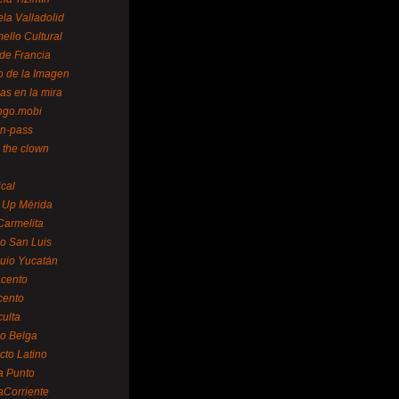
la Valladolid
ello Cultural
de Francia
o de la Imagen
as en la mira
ngo.mobi
n-pass
 the clown
ical
 Up Mérida
Carmelita
o San Luis
uio Yucatán
cento
cento
ulta
o Belga
cto Latino
a Punto
aCorriente