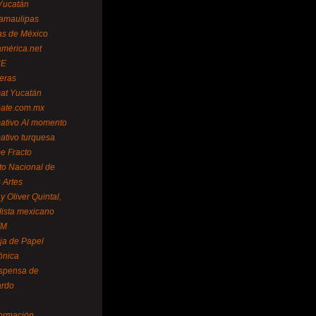
Yucatán
amaulipas
as de México
américa.net
NE
teras
mat Yucatán
mate.com.mx
mativo Al momento
mativo turquesa
me Fracto
uto Nacional de
 Artes
 Oliver Quintal,
dista mexicano
FM
ja de Papel
ónica
spensa de
ardo
formación