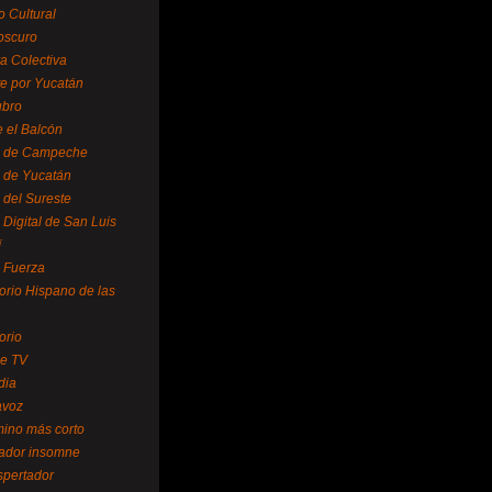
o Cultural
oscuro
ra Colectiva
e por Yucatán
ubro
 el Balcón
o de Campeche
o de Yucatán
 del Sureste
 Digital de San Luis
í
o Fuerza
torio Hispano de las
orio
se TV
dia
avoz
mino más corto
rador insomne
spertador