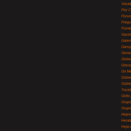
Vacat
Flor C
Focus
Frequ
Front
Gacet
Galerí
Garu
Gener
Globe
Gloca
Go Mé
Gobie
Gobie
Yucat
Grillo
Grupo
Grupo
Hejev
Heral
Hoja 