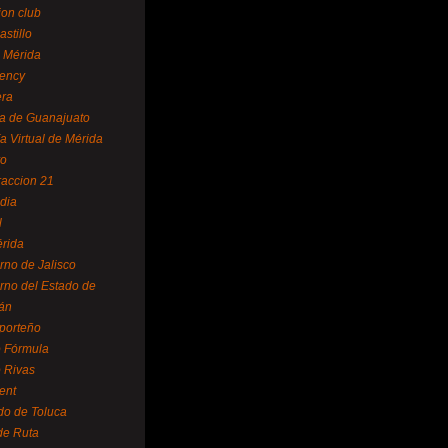
ion club
astillo
 Mérida
ency
era
a de Guanajuato
a Virtual de Mérida
yo
accion 21
dia
l
rida
rno de Jalisco
rno del Estado de
án
 porteño
 Fórmula
 Rivas
ent
do de Toluca
de Ruta