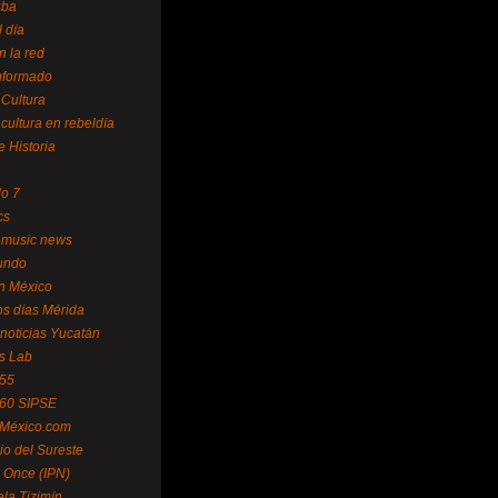
uba
l día
n la red
Informado
 Cultura
 cultura en rebeldía
e Historia
lo 7
cs
 music news
undo
ín México
s días Mérida
noticias Yucatán
s Lab
 55
 60 SIPSE
 México.com
o del Sureste
 Once (IPN)
la Tizimín