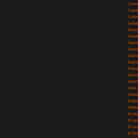
Corre
Cuart
Cultu
Debat
Desc
Desde
Diari
Diari
Diario
Diario
Potos
Diari
Direc
Artes
Divert
Eclip
EitMe
El Alt
El ca
El cu
El De