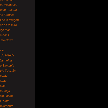
la Valladolid
ello Cultural
de Francia
o de la Imagen
as en la mira
ngo.mobi
n-pass
 the clown
ical
 Up Mérida
Carmelita
o San Luis
uio Yucatán
cento
cento
ulta
o Belga
cto Latino
a Punto
aCorriente