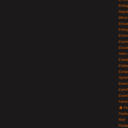
Embaj
Repúb
Méxic
Encue
Enfoq
EnViv
Escen
Escue
Artes
Estad
Estat
Euro
Syndr
Event 
Event
Excel
Fahre
Fe
Festi
Red
Fiest