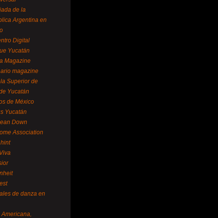
ada de la
lica Argentina en
o
ntro Digital
ue Yucatán
a Magazine
ario magazine
la Superior de
 de Yucatán
os de México
us Yucatán
pean Down
ome Association
hint
Viva
sior
nheit
est
vales de danza en
a Americana,