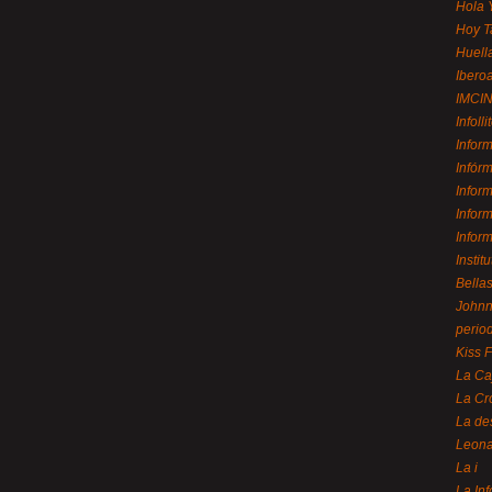
Hola 
Hoy T
Huell
Ibero
IMCI
Infolli
Infor
Infór
Infor
Infor
Infor
Instit
Bellas
Johnny
perio
Kiss 
La Ca
La Cr
La de
Leon
La i
La In