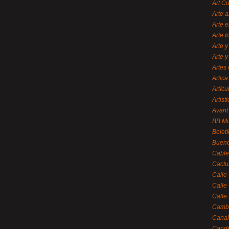
Art C
Arte a
Arte e
Arte 
Arte y
Arte y
Artes 
Artica
Artícu
Artisti
Avant
BB M
Bolet
Bueno
Cable
Cactu
Calle
Calle
Calle
Cambi
Canal
Cande