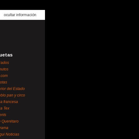
ocultar información
uetas
rados
nutos
.com
otas
erior del Estado
blo pan y circo
za francesa
za Tex
ents
 Querétaro
orama
gui Noticias