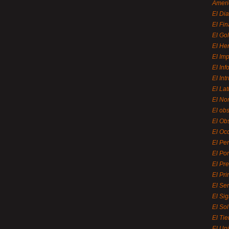
Ameri
El Di
El Fi
El Gol
El He
El Imp
El In
El Int
El La
El Nor
El ob
El Ob
El Oc
El Pe
El Por
El Pr
El Pri
El Se
El Sig
El So
El Ti
El Uni