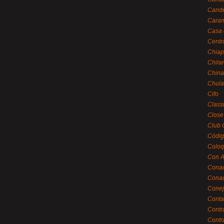
Cande
Caram
Casa 
Centr
Chiap
Chila
China
Chula
Cifo
Class
Close
Club 
Códig
Coloq
Con A
Cona
Conac
Conej
Conta
Contr
Contr