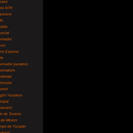
cano
ario NTR
nanciero
fo
raldo
arcial
formador
ruso
tino Expreso
te
servador yucateco
servatorio
cidental
ninsular
venir
egón Yucateco
ncipal
manario
lo de Torreón
l de México
empo de Yucatán
versal