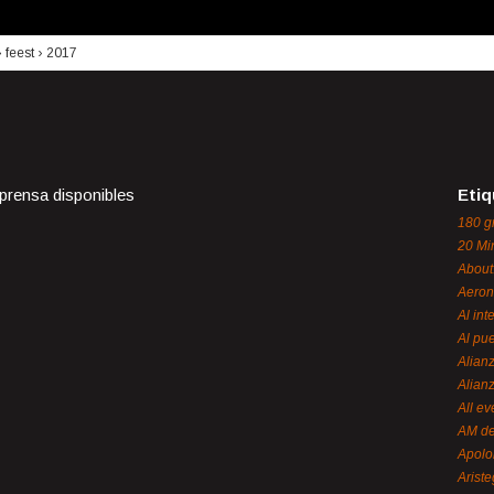
›
feest
›
2017
 prensa disponibles
Etiq
180 g
20 Mi
About
Aeron
Al int
Al pue
Alian
Alian
All ev
AM de
Apol
Ariste