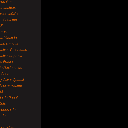
Yucatán
amaulipas
as de México
américa.net
NE
teras
mat Yucatán
mate.com.mx
mativo Al momento
mativo turquesa
me Fracto
uto Nacional de
 Artes
 Oliver Quintal,
dista mexicano
FM
ja de Papel
ónica
spensa de
ardo
formación