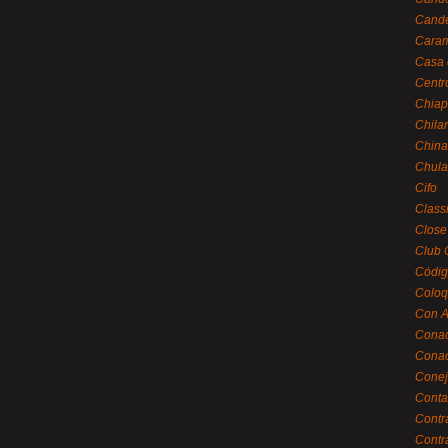
Cande
Caram
Casa 
Centr
Chiap
Chila
China
Chula
Cifo
Class
Close
Club 
Códig
Coloq
Con A
Cona
Conac
Conej
Conta
Contr
Contr