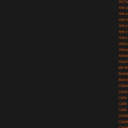
Art C
Arte a
Arte e
Arte 
Arte y
Arte y
Artes 
Artica
Artícu
Artisti
Avant
BB M
Bolet
Bueno
Cable
Cactu
Calle
Calle
Calle
Cambi
Canal
Cande