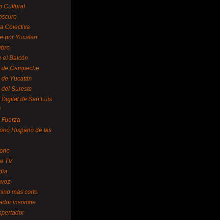
o Cultural
oscuro
ra Colectiva
e por Yucatán
ubro
 el Balcón
o de Campeche
o de Yucatán
 del Sureste
 Digital de San Luis
í
o Fuerza
torio Hispano de las
orio
se TV
dia
avoz
mino más corto
rador insomne
spertador