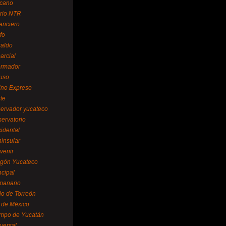
cano
ario NTR
nanciero
fo
raldo
arcial
formador
ruso
tino Expreso
te
servador yucateco
servatorio
cidental
ninsular
venir
egón Yucateco
ncipal
manario
lo de Torreón
l de México
empo de Yucatán
versal