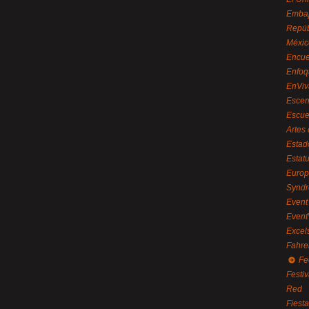
Embaj
Repúb
Méxic
Encue
Enfoq
EnViv
Escen
Escue
Artes
Estad
Estat
Euro
Syndr
Event 
Event
Excel
Fahre
Fe
Festi
Red
Fiest