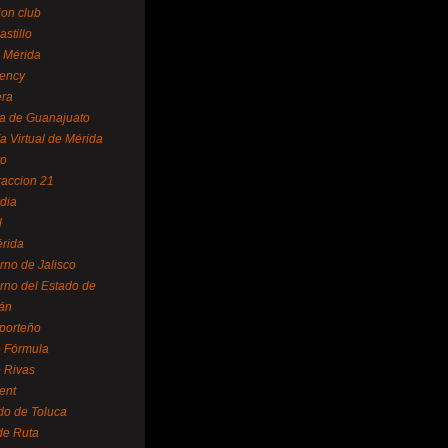
ion club
astillo
 Mérida
ency
era
a de Guanajuato
a Virtual de Mérida
yo
accion 21
dia
l
rida
rno de Jalisco
rno del Estado de
án
 porteño
 Fórmula
 Rivas
ent
do de Toluca
de Ruta