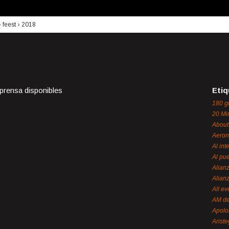
›
feest
›
2018
 prensa disponibles
Etiq
180 g
20 Mi
About
Aeron
Al int
Al pue
Alian
Alian
All ev
AM de
Apol
Ariste