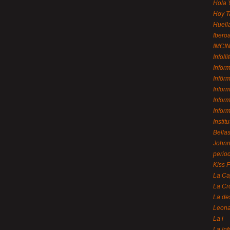
Hola 
Hoy T
Huell
Ibero
IMCI
Infolli
Infor
Infór
Infor
Infor
Infor
Instit
Bellas
Johnny
perio
Kiss 
La Ca
La Cr
La de
Leon
La i
La In