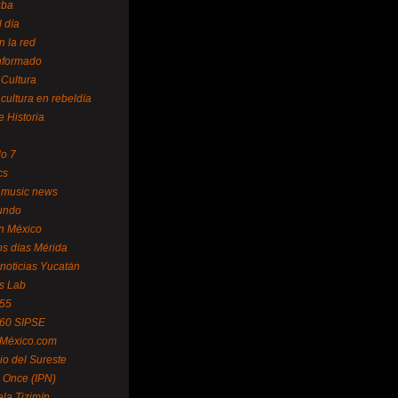
uba
l día
n la red
Informado
 Cultura
 cultura en rebeldía
e Historia
lo 7
cs
 music news
undo
ín México
s días Mérida
noticias Yucatán
s Lab
 55
 60 SIPSE
 México.com
o del Sureste
 Once (IPN)
la Tizimín