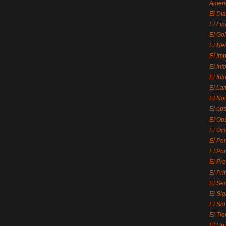
Ameri
El Di
El Fi
El Gol
El He
El Imp
El In
El Int
El La
El Nor
El ob
El Ob
El Oc
El Pe
El Por
El Pr
El Pri
El Se
El Sig
El So
El Ti
El Uni