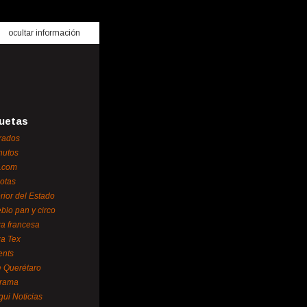
ocultar información
uetas
rados
nutos
.com
otas
erior del Estado
blo pan y circo
za francesa
za Tex
ents
 Querétaro
orama
gui Noticias