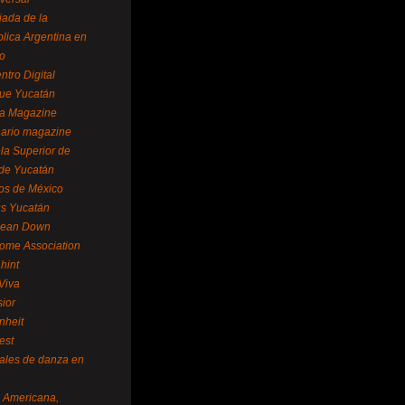
ada de la
lica Argentina en
o
ntro Digital
ue Yucatán
a Magazine
ario magazine
la Superior de
 de Yucatán
os de México
us Yucatán
pean Down
ome Association
hint
Viva
sior
nheit
est
vales de danza en
a Americana,