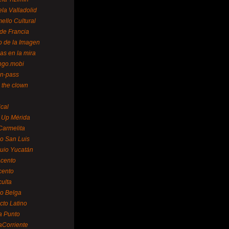
la Valladolid
ello Cultural
de Francia
o de la Imagen
as en la mira
ngo.mobi
n-pass
 the clown
ical
 Up Mérida
Carmelita
o San Luis
uio Yucatán
cento
cento
ulta
o Belga
cto Latino
a Punto
aCorriente