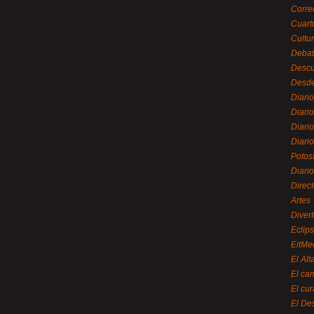
Corre
Cuart
Cultu
Debat
Desc
Desde
Diari
Diari
Diario
Diario
Potos
Diari
Direc
Artes
Divert
Eclip
EitMe
El Alt
El ca
El cu
El De