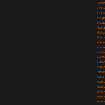
Vacat
Flor C
Focus
Frequ
Front
Gacet
Galerí
Garu
Gener
Globe
Gloca
Go Mé
Gobie
Gobie
Yucat
Grillo
Grupo
Grupo
Hejev
Heral
Hoja 