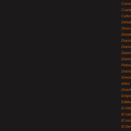
Corre
Cuart
Cultu
Debat
Desc
Desde
Diari
Diari
Diario
Diario
Potos
Diari
Direc
Artes
Divert
Eclip
EitMe
El Alt
El ca
El cu
El De