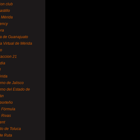
ion club
astillo
 Mérida
ency
era
a de Guanajuato
a Virtual de Mérida
yo
accion 21
dia
l
rida
rno de Jalisco
rno del Estado de
án
 porteño
 Fórmula
 Rivas
ent
do de Toluca
de Ruta