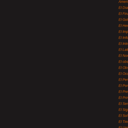
Ameri
El Di
El Fi
El Gol
El He
El Imp
El In
El Int
El La
El Nor
El ob
El Ob
El Oc
El Pe
El Por
El Pr
El Pri
El Se
El Sig
El So
El Ti
El Uni