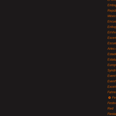
Embaj
Repúb
Méxic
Encue
Enfoq
EnViv
Escen
Escue
Artes
Estad
Estat
Euro
Syndr
Event 
Event
Excel
Fahre
Fe
Festi
Red
Fiest