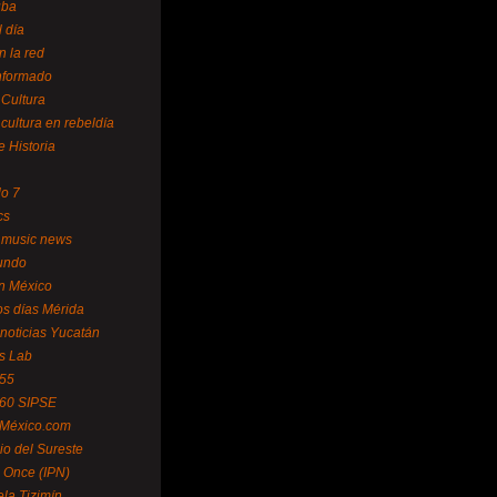
uba
l día
n la red
Informado
 Cultura
 cultura en rebeldía
e Historia
lo 7
cs
 music news
undo
ín México
s días Mérida
noticias Yucatán
s Lab
 55
 60 SIPSE
 México.com
o del Sureste
 Once (IPN)
la Tizimín