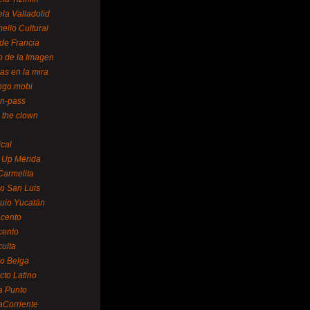
la Valladolid
ello Cultural
de Francia
o de la Imagen
as en la mira
ngo.mobi
n-pass
 the clown
ical
 Up Mérida
Carmelita
o San Luis
uio Yucatán
cento
cento
ulta
o Belga
cto Latino
a Punto
aCorriente