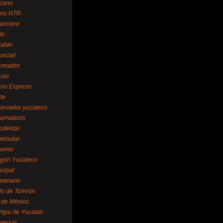
cano
ario NTR
nanciero
fo
raldo
arcial
formador
ruso
tino Expreso
te
servador yucateco
servatorio
cidental
ninsular
venir
egón Yucateco
ncipal
manario
lo de Torreón
l de México
empo de Yucatán
versal