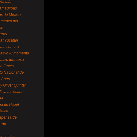
Yucatán
amaulipas
as de México
américa.net
NE
teras
mat Yucatán
mate.com.mx
mativo Al momento
mativo turquesa
me Fracto
uto Nacional de
 Artes
 Oliver Quintal,
dista mexicano
FM
ja de Papel
ónica
spensa de
ardo
formación