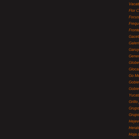
Vacat
Flor C
Focus
Frequ
Front
Gacet
Galerí
Garu
Gener
Globe
Gloca
Go Mé
Gobie
Gobie
Yucat
Grillo
Grupo
Grupo
Hejev
Heral
Hoja 