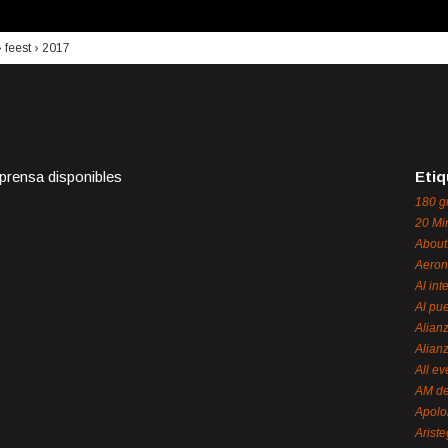
›
feest
›
2017
 prensa disponibles
Etiq
180 g
20 Mi
About
Aeron
Al int
Al pue
Alian
Alian
All ev
AM de
Apol
Ariste