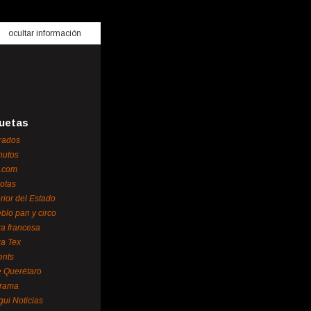
ocultar información
uetas
rados
nutos
.com
otas
erior del Estado
blo pan y circo
za francesa
za Tex
ents
 Querétaro
orama
gui Noticias