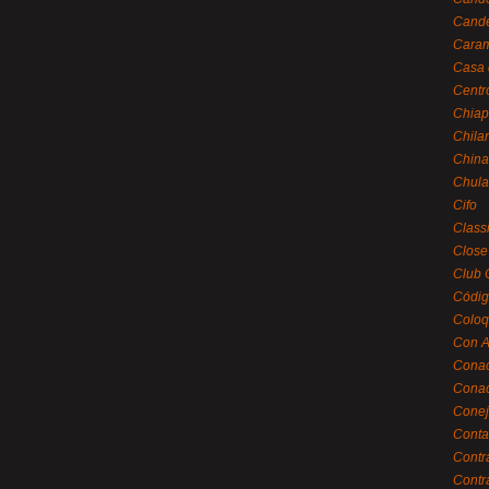
Cande
Caram
Casa 
Centr
Chiap
Chila
China
Chula
Cifo
Class
Close
Club 
Códig
Coloq
Con A
Cona
Conac
Conej
Conta
Contr
Contr