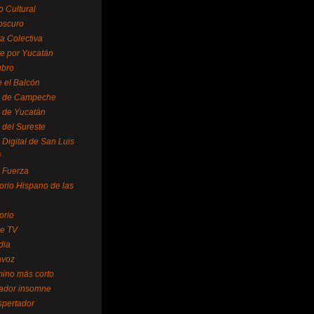
o Cultural
oscuro
ra Colectiva
e por Yucatán
ubro
 el Balcón
o de Campeche
o de Yucatán
 del Sureste
 Digital de San Luis
í
o Fuerza
torio Hispano de las
orio
se TV
dia
avoz
mino más corto
rador insomne
spertador