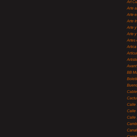
Art C
Arte a
Arte e
Arte 
Arte y
Arte y
Artes 
Artica
Artícu
Artisti
Avant
BB M
Bolet
Bueno
Cable
Cactu
Calle
Calle
Calle
Cambi
Canal
Cande