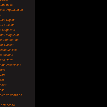
ada de la
lica Argentina en
o
ntro Digital
ue Yucatán
a Magazine
ario magazine
la Superior de
 de Yucatán
os de México
us Yucatán
pean Down
ome Association
hint
Viva
sior
nheit
est
vales de danza en
a Americana,