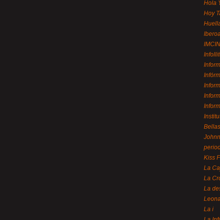
Hola 
Hoy T
Huell
Ibero
IMCI
Infolli
Infor
Infór
Infor
Infor
Infor
Instit
Bellas
Johnny
perio
Kiss 
La Ca
La Cr
La de
Leon
La i
La In