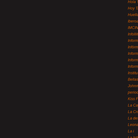
Hola 
Hoy T
Huell
Ibero
IMCI
Infolli
Infor
Infór
Infor
Infor
Infor
Instit
Bellas
Johnny
perio
Kiss 
La Ca
La Cr
La de
Leon
La i
La In