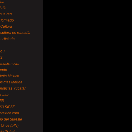
uba
l día
n la red
Informado
 Cultura
 cultura en rebeldía
e Historia
lo 7
cs
 music news
undo
letín México
s días Mérida
noticias Yucatán
s Lab
 55
 60 SIPSE
 México.com
o del Sureste
 Once (IPN)
la Tizimín