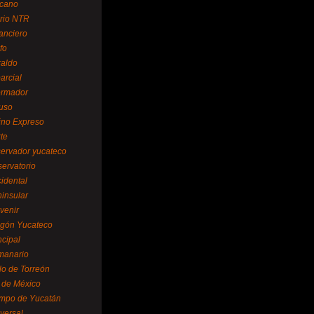
cano
ario NTR
nanciero
fo
raldo
arcial
formador
ruso
tino Expreso
te
servador yucateco
servatorio
cidental
ninsular
venir
egón Yucateco
ncipal
manario
lo de Torreón
l de México
empo de Yucatán
versal