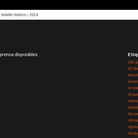
›
boletín méxico
›
2014
 prensa disponibles
Etiq
180 g
20 Mi
About
Aeron
Al int
Al pue
Alian
Alian
All ev
AM de
Apol
Ariste