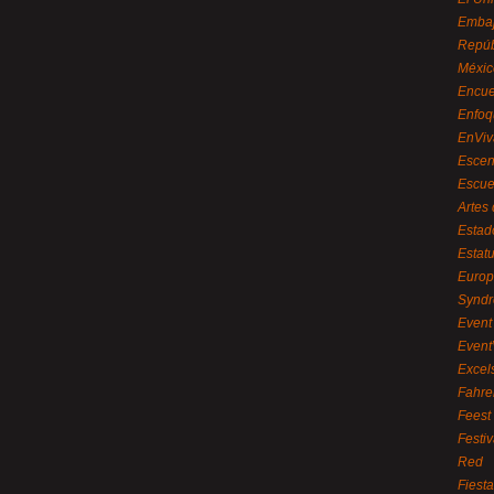
Embaj
Repúb
Méxic
Encue
Enfoq
EnViv
Escen
Escue
Artes
Estad
Estat
Euro
Syndr
Event 
Event
Excel
Fahre
Feest
Festi
Red
Fiest