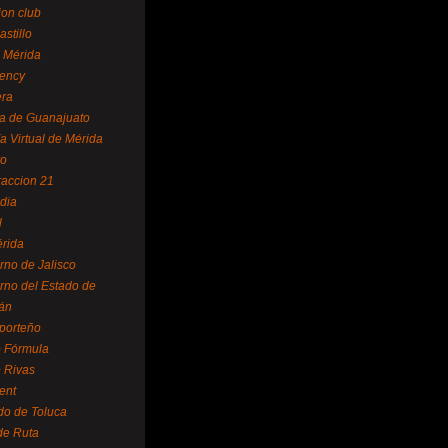
ion club
astillo
 Mérida
ency
era
a de Guanajuato
a Virtual de Mérida
yo
accion 21
dia
l
rida
rno de Jalisco
rno del Estado de
án
 porteño
 Fórmula
 Rivas
ent
do de Toluca
de Ruta