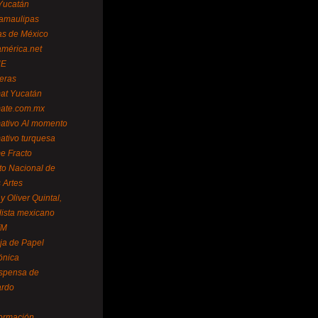
Yucatán
amaulipas
as de México
américa.net
NE
teras
mat Yucatán
mate.com.mx
mativo Al momento
mativo turquesa
me Fracto
uto Nacional de
 Artes
 Oliver Quintal,
dista mexicano
FM
ja de Papel
ónica
spensa de
ardo
formación