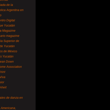
ada de la
lica Argentina en
o
ntro Digital
ue Yucatán
a Magazine
ario magazine
la Superior de
 de Yucatán
os de México
us Yucatán
pean Down
ome Association
hint
Viva
sior
nheit
vales de danza en
a Americana,