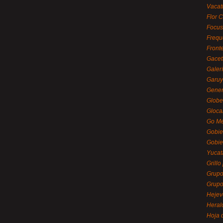
Vacat
Flor C
Focus
Frequ
Front
Gacet
Galerí
Garu
Gener
Globe
Gloca
Go Mé
Gobie
Gobie
Yucat
Grillo
Grupo
Grupo
Hejev
Heral
Hoja 