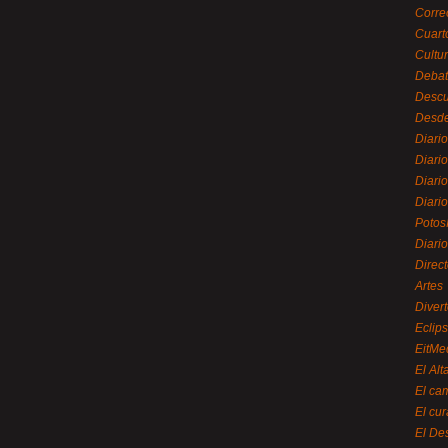
Corre
Cuart
Cultu
Debat
Desc
Desde
Diari
Diari
Diario
Diario
Potos
Diari
Direc
Artes
Divert
Eclip
EitMe
El Alt
El ca
El cu
El De