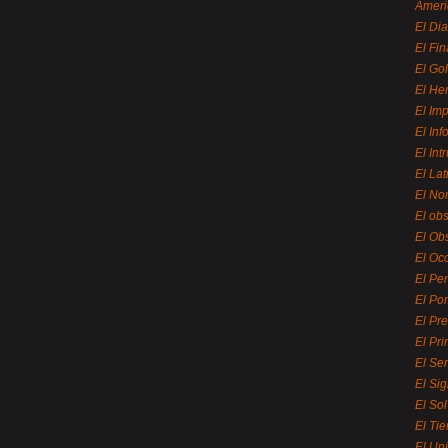
Ameri
El Di
El Fi
El Gol
El He
El Imp
El In
El Int
El La
El Nor
El ob
El Ob
El Oc
El Pe
El Por
El Pr
El Pri
El Se
El Sig
El So
El Ti
El Uni