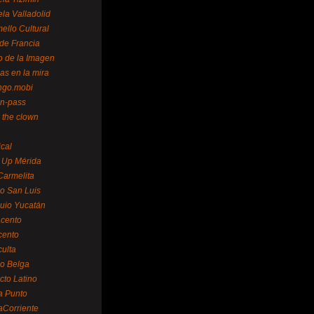
la Valladolid
ello Cultural
de Francia
o de la Imagen
as en la mira
ngo.mobi
n-pass
 the clown
ical
 Up Mérida
Carmelita
o San Luis
uio Yucatán
cento
cento
ulta
o Belga
cto Latino
a Punto
aCorriente