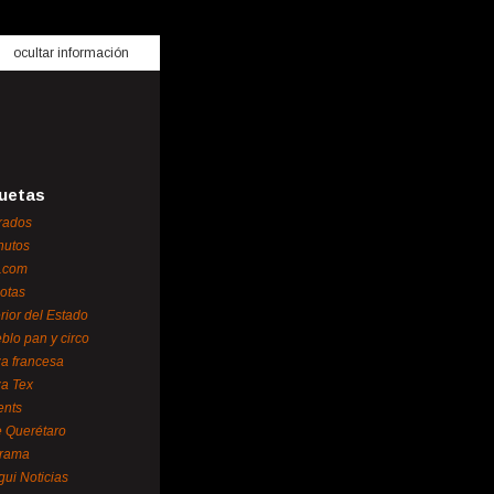
ocultar información
uetas
rados
nutos
.com
otas
erior del Estado
blo pan y circo
za francesa
za Tex
ents
 Querétaro
orama
gui Noticias