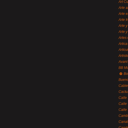
Art C
Arte a
Arte e
Arte 
Arte y
Arte y
Artes 
Artica
Artícu
Artisti
Avant
BB M
Bo
Bueno
Cable
Cactu
Calle
Calle
Calle
Cambi
Canal
Cande