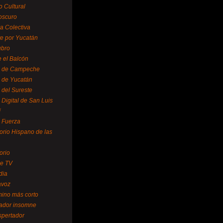
o Cultural
oscuro
ra Colectiva
e por Yucatán
ubro
 el Balcón
o de Campeche
o de Yucatán
 del Sureste
 Digital de San Luis
í
o Fuerza
torio Hispano de las
orio
se TV
dia
avoz
mino más corto
rador insomne
spertador