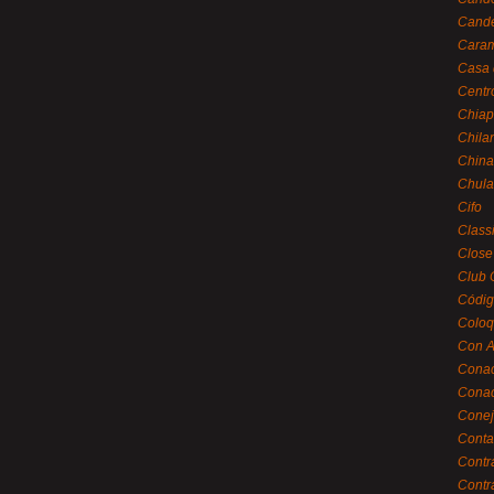
Cande
Caram
Casa 
Centr
Chiap
Chila
China
Chula
Cifo
Class
Close
Club 
Códig
Coloq
Con A
Cona
Conac
Conej
Conta
Contr
Contr