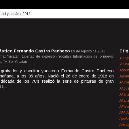
›
sol yucatán
›
2013
plástico Fernando Castro Pacheco
Etiq
09 de Agosto de 2013
rmat Yucatán, Libertad de expresión Yucatán. Información de lo nuevo,
180 g
b Tv, Sol Yucatán
20 Mi
ta, grabador y escultor yucateco Fernando Castro Pacheco
About
a mañana, a los 95 años. Nació el 26 de enero de 1918 en
Aeron
 década de los 70′s realizó la serie de pinturas de gran
Al int
l...
Al pue
Alian
Alian
All ev
AM de
Apol
Ariste