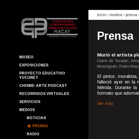
inicio
› medios ›
prensa
Prensa
Murió el artista 
MUSEO
Diario de Yucatán, Info
EXPOSICIONES
Museógrafo, Radio Maya
PROYECTO EDUCATIVO
El pintor, muralis
YUCUNET
falleció ayer en l
CHISME-ARTE PODCAST
Mérida. Durante la
formato que adornan 
RECORRIDOS VIRTUALES
SERVICIOS
Ver más
MEDIOS
NOTICIAS
PRENSA
RADIO