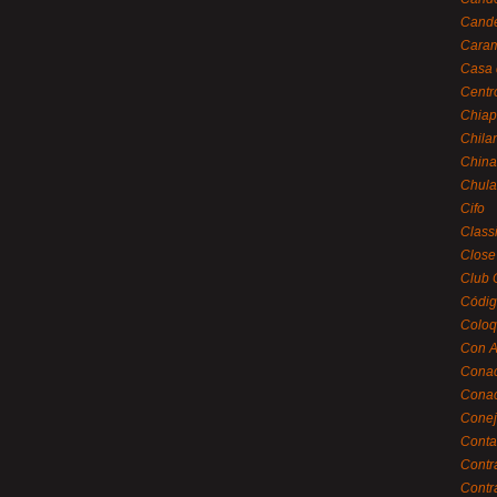
Cande
Caram
Casa 
Centr
Chiap
Chila
China
Chula
Cifo
Class
Close
Club 
Códig
Coloq
Con A
Cona
Conac
Conej
Conta
Contr
Contr