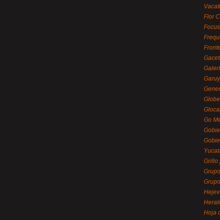
Vacat
Flor C
Focus
Frequ
Front
Gacet
Galerí
Garu
Gener
Globe
Gloca
Go Mé
Gobie
Gobie
Yucat
Grillo
Grupo
Grupo
Hejev
Heral
Hoja 