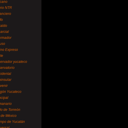
cano
ario NTR
nanciero
fo
raldo
arcial
formador
ruso
tino Expreso
te
servador yucateco
servatorio
cidental
ninsular
venir
egón Yucateco
ncipal
manario
lo de Torreón
l de México
empo de Yucatán
versal