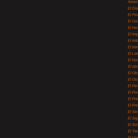
Ameri
El Di
El Fi
El Gol
El He
El Imp
El In
El Int
El La
El Nor
El ob
El Ob
El Oc
El Pe
El Por
El Pr
El Pri
El Se
El Sig
El So
El Ti
El Uni