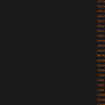
Art C
Arte a
Arte e
Arte 
Arte y
Arte y
Artes 
Artica
Artícu
Artisti
Avant
BB M
Bolet
Bueno
Cable
Cactu
Calle
Calle
Calle
Cambi
Canal
Cande