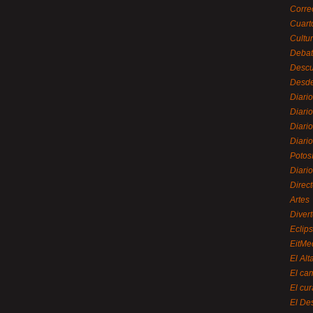
Corre
Cuart
Cultu
Debat
Desc
Desde
Diari
Diari
Diario
Diario
Potos
Diari
Direc
Artes
Divert
Eclip
EitMe
El Alt
El ca
El cu
El De