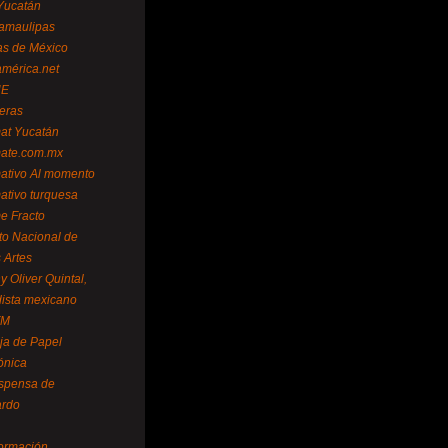
Yucatán
amaulipas
as de México
américa.net
NE
teras
mat Yucatán
mate.com.mx
mativo Al momento
mativo turquesa
me Fracto
uto Nacional de
 Artes
 Oliver Quintal,
dista mexicano
FM
ja de Papel
ónica
spensa de
ardo
formación