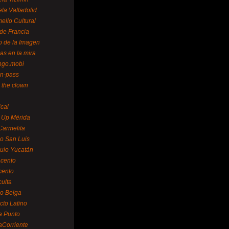
la Valladolid
ello Cultural
de Francia
o de la Imagen
as en la mira
ngo.mobi
n-pass
 the clown
ical
 Up Mérida
Carmelita
o San Luis
uio Yucatán
cento
cento
ulta
o Belga
cto Latino
a Punto
aCorriente