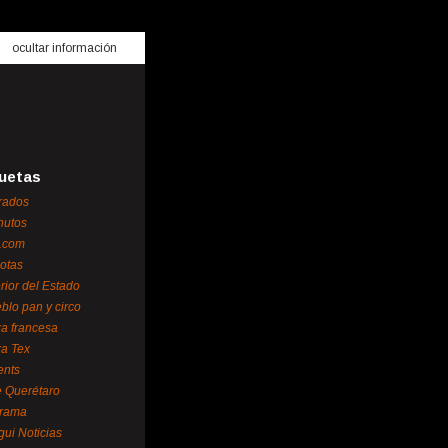
ocultar información
uetas
rados
nutos
.com
otas
erior del Estado
blo pan y circo
za francesa
za Tex
ents
 Querétaro
orama
gui Noticias