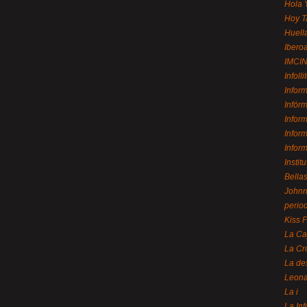
Hola 
Hoy T
Huell
Ibero
IMCI
Infolli
Infor
Infór
Infor
Infor
Infor
Instit
Bellas
Johnny
perio
Kiss 
La Ca
La Cr
La de
Leon
La i
La In