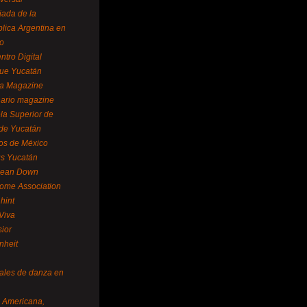
ada de la
lica Argentina en
o
ntro Digital
ue Yucatán
a Magazine
ario magazine
la Superior de
 de Yucatán
os de México
us Yucatán
pean Down
ome Association
hint
Viva
sior
nheit
vales de danza en
a Americana,