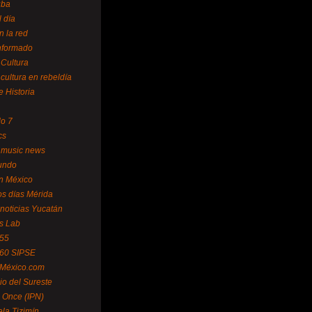
uba
l día
n la red
Informado
 Cultura
 cultura en rebeldía
e Historia
lo 7
cs
 music news
undo
ín México
s días Mérida
noticias Yucatán
s Lab
 55
 60 SIPSE
 México.com
o del Sureste
 Once (IPN)
la Tizimín