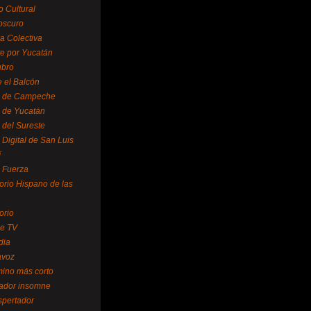
o Cultural
oscuro
ra Colectiva
e por Yucatán
ubro
 el Balcón
o de Campeche
o de Yucatán
 del Sureste
 Digital de San Luis
í
o Fuerza
torio Hispano de las
orio
se TV
dia
avoz
mino más corto
rador insomne
spertador