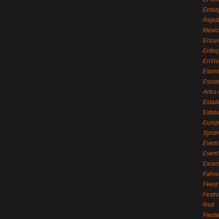
Embaj
Repúb
Méxic
Encue
Enfoq
EnViv
Escen
Escue
Artes
Estad
Estat
Euro
Syndr
Event 
Event
Excel
Fahre
Feest
Festi
Red
Fiest