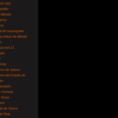
ion club
astillo
 Mérida
ency
era
a de Guanajuato
a Virtual de Mérida
yo
accion 21
dia
l
rida
rno de Jalisco
rno del Estado de
án
 porteño
 Fórmula
 Rivas
ent
do de Toluca
de Ruta